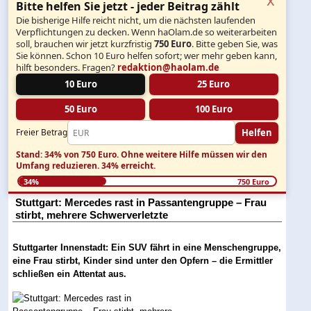
Bitte helfen Sie jetzt - jeder Beitrag zählt
Die bisherige Hilfe reicht nicht, um die nächsten laufenden
Verpflichtungen zu decken. Wenn haOlam.de so weiterarbeiten
soll, brauchen wir jetzt kurzfristig
750 Euro
. Bitte geben Sie, was
Sie können. Schon 10 Euro helfen sofort; wer mehr geben kann,
hilft besonders. Fragen?
redaktion@haolam.de
10 Euro
25 Euro
50 Euro
100 Euro
Helfen
Freier Betrag
Stand: 34% von 750 Euro.
Ohne weitere Hilfe müssen wir den
Umfang reduzieren.
34% erreicht.
34%
750 Euro
Stuttgart: Mercedes rast in Passantengruppe – Frau
stirbt, mehrere Schwerverletzte
Stuttgarter Innenstadt: Ein SUV fährt in eine Menschengruppe,
eine Frau stirbt, Kinder sind unter den Opfern – die Ermittler
schließen ein Attentat aus.