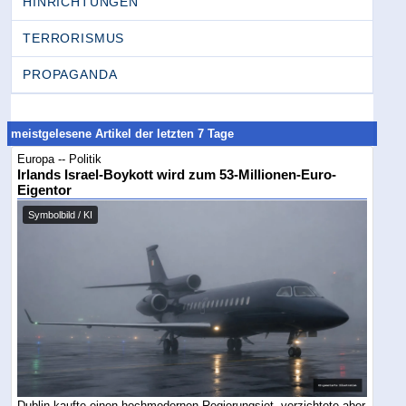
HINRICHTUNGEN
TERRORISMUS
PROPAGANDA
meistgelesene Artikel der letzten 7 Tage
Europa -- Politik
Irlands Israel-Boykott wird zum 53-Millionen-Euro-
Eigentor
Symbolbild / KI
Dublin kaufte einen hochmodernen Regierungsjet, verzichtete aber