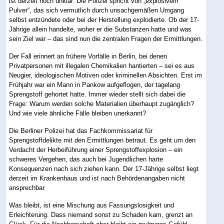
ist derzeit noch unklar. Die Polizei spricht von „explosivem
Pulver“, das sich vermutlich durch unsachgemäßen Umgang
selbst entzündete oder bei der Herstellung explodierte. Ob der 17-
Jährige allein handelte, woher er die Substanzen hatte und was
sein Ziel war – das sind nun die zentralen Fragen der Ermittlungen.
Der Fall erinnert an frühere Vorfälle in Berlin, bei denen
Privatpersonen mit illegalen Chemikalien hantierten – sei es aus
Neugier, ideologischen Motiven oder kriminellen Absichten. Erst im
Frühjahr war ein Mann in Pankow aufgeflogen, der tagelang
Sprengstoff gehortet hatte. Immer wieder stellt sich dabei die
Frage: Warum werden solche Materialien überhaupt zugänglich?
Und wie viele ähnliche Fälle bleiben unerkannt?
Die Berliner Polizei hat das Fachkommissariat für
Sprengstoffdelikte mit den Ermittlungen betraut. Es geht um den
Verdacht der Herbeiführung einer Sprengstoffexplosion – ein
schweres Vergehen, das auch bei Jugendlichen harte
Konsequenzen nach sich ziehen kann. Der 17-Jährige selbst liegt
derzeit im Krankenhaus und ist nach Behördenangaben nicht
ansprechbar.
Was bleibt, ist eine Mischung aus Fassungslosigkeit und
Erleichterung: Dass niemand sonst zu Schaden kam, grenzt an