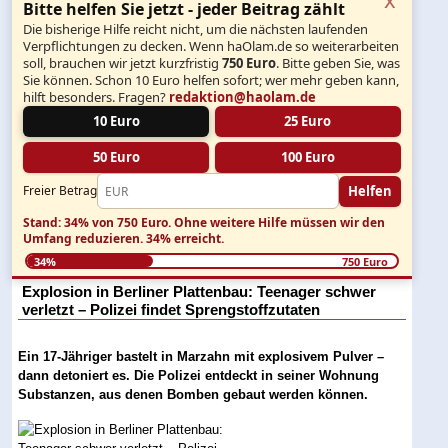
Bitte helfen Sie jetzt - jeder Beitrag zählt
Die bisherige Hilfe reicht nicht, um die nächsten laufenden
Verpflichtungen zu decken. Wenn haOlam.de so weiterarbeiten
soll, brauchen wir jetzt kurzfristig
750 Euro
. Bitte geben Sie, was
Sie können. Schon 10 Euro helfen sofort; wer mehr geben kann,
hilft besonders. Fragen?
redaktion@haolam.de
10 Euro
25 Euro
50 Euro
100 Euro
Helfen
Freier Betrag
Stand: 34% von 750 Euro.
Ohne weitere Hilfe müssen wir den
Umfang reduzieren.
34% erreicht.
34%
750 Euro
Explosion in Berliner Plattenbau: Teenager schwer
verletzt – Polizei findet Sprengstoffzutaten
Ein 17-Jähriger bastelt in Marzahn mit explosivem Pulver –
dann detoniert es. Die Polizei entdeckt in seiner Wohnung
Substanzen, aus denen Bomben gebaut werden können.