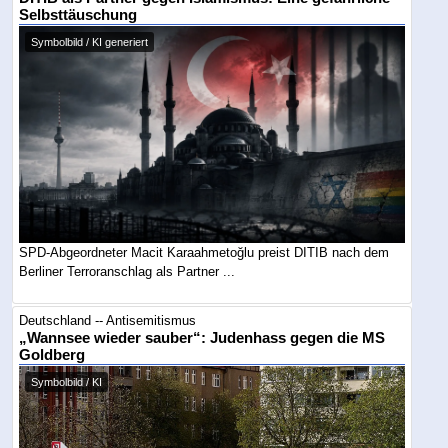
Selbsttäuschung
Symbolbild / KI generiert
SPD-Abgeordneter Macit Karaahmetoğlu preist DITIB nach dem
Berliner Terroranschlag als Partner ...
Deutschland -- Antisemitismus
„Wannsee wieder sauber“: Judenhass gegen die MS
Goldberg
Symbolbild / KI