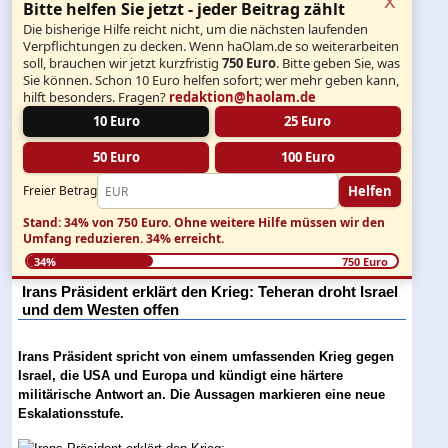
Bitte helfen Sie jetzt - jeder Beitrag zählt
Die bisherige Hilfe reicht nicht, um die nächsten laufenden
Verpflichtungen zu decken. Wenn haOlam.de so weiterarbeiten
soll, brauchen wir jetzt kurzfristig
750 Euro
. Bitte geben Sie, was
Sie können. Schon 10 Euro helfen sofort; wer mehr geben kann,
hilft besonders. Fragen?
redaktion@haolam.de
10 Euro
25 Euro
50 Euro
100 Euro
Helfen
Freier Betrag
Stand: 34% von 750 Euro.
Ohne weitere Hilfe müssen wir den
Umfang reduzieren.
34% erreicht.
34%
750 Euro
Irans Präsident erklärt den Krieg: Teheran droht Israel
und dem Westen offen
Irans Präsident spricht von einem umfassenden Krieg gegen
Israel, die USA und Europa und kündigt eine härtere
militärische Antwort an. Die Aussagen markieren eine neue
Eskalationsstufe.