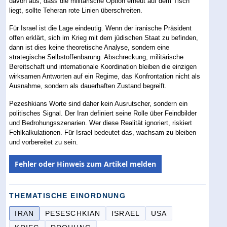
davon aus, dass die militärische Option erneut auf dem Tisch
liegt, sollte Teheran rote Linien überschreiten.
Für Israel ist die Lage eindeutig. Wenn der iranische Präsident
offen erklärt, sich im Krieg mit dem jüdischen Staat zu befinden,
dann ist dies keine theoretische Analyse, sondern eine
strategische Selbstoffenbarung. Abschreckung, militärische
Bereitschaft und internationale Koordination bleiben die einzigen
wirksamen Antworten auf ein Regime, das Konfrontation nicht als
Ausnahme, sondern als dauerhaften Zustand begreift.
Pezeshkians Worte sind daher kein Ausrutscher, sondern ein
politisches Signal. Der Iran definiert seine Rolle über Feindbilder
und Bedrohungsszenarien. Wer diese Realität ignoriert, riskiert
Fehlkalkulationen. Für Israel bedeutet das, wachsam zu bleiben
und vorbereitet zu sein.
Fehler oder Hinweis zum Artikel melden
THEMATISCHE EINORDNUNG
IRAN
PESESCHKIAN
ISRAEL
USA