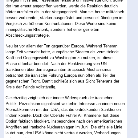
Krieges mit Israel. Pezeshkian erklärte unmissverständlich, sollte
der Iran erneut angegriffen werden, werde die Reaktion deutlich
härter ausfallen als in der Vergangenheit. Man sei heute militärisch
besser vorbereitet, stärker ausgerüstet und personell überlegen im
Vergleich zu früheren Konfrontationen. Diese Worte sind keine
innenpolitische Rhetorik, sondern Teil einer gezielten
Abschreckungsstrategie.
Neu ist vor allem der Ton gegenüber Europa. Während Teheran
lange Zeit versucht hatte, europäische Staaten als vermittelnde
Kraft und Gegengewicht zu Washington zu nutzen, ist diese
Phase offenbar beendet. Nach der Reaktivierung von UN
Sanktionen über den sogenannten Snapback Mechanismus
betrachtet die iranische Führung Europa nun offen als Teil der
gegnerischen Front. Damit schließt sich aus Sicht Teherans der
Kreis der Feinde vollständig.
Gleichzeitig zeigt sich der innere Widerspruch der iranischen
Politik. Pezeshkian signalisiert weiterhin Interesse an einem neuen
Atomabkommen mit den USA, das die erdrückenden Sanktionen
lindern könnte. Doch der Oberste Führer Ali Khamenei hat diese
Option faktisch blockiert, insbesondere nach den amerikanischen
Angriffen auf iranische Nuklearanlagen im Juni. Die offizielle Linie
lautet nun, den USA könne nicht vertraut werden, Verhandlungen