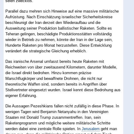
seien zwecklos.
Parallel dazu mehren sich Hinweise auf eine massive militärische
Aufrüstung. Nach Einschätzung israelischer Sicherheitskreise
beschleunigt der Iran derzeit den Wiederaufbau und die
Ausweitung seiner Produktion ballistischer Raketen. Sollte es
Teheran gelingen, beschädigte Produktionsstätten vollständig
wieder in Betrieb zu nehmen, könnte der Iran in der Lage sein,
Hunderte Raketen pro Monat herzustellen. Diese Entwicklung
verändert die strategische Gleichung erheblich.
Das iranische Arsenal umfasst bereits heute Raketen mit
Reichweiten von über zweitausend Kilometern, darunter Modelle,
die Israel direkt bedrohen. Hinzu kommen präzise
Marschflugkörper und bewaffnete Drohnen, die nicht nur
theoretische Waffen sind, sondern bereits in Angriffen über
Stellvertreter eingesetzt wurden. Israel kennt diese Bedrohung aus
eigener Erfahrung.
Die Aussagen Pezeshkians fallen nicht zufällig in diese Phase. In
wenigen Tagen wird Benjamin Netanyahu in den Vereinigten
Staaten mit Donald Trump zusammentreffen. Iran, sein
Raketenprogramm und mögliche weitere militärische Schritte
werden dabei eine zentrale Rolle spielen. In
Jerusalem
geht man