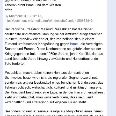
By Khamenei.ir, CC BY 4.0,
https://commons.wikimedia.org/w/index.php?curid=150832840
Der iranische Präsident Masoud Pezeshkian hat die bisher
deutlichste und offenste Drohung seiner Amtszeit ausgesprochen.
In einem Interview erklärte er, der Iran befinde sich in einem
Zustand umfassender Kriegsführung gegen
Israel
, die Vereinigten
Staaten und Europa. Diese Konfrontation sei gefährlicher als der
Krieg gegen den Irak in den 1980er Jahren, jener Konflikt, der das
Land über acht Jahre hinweg verwüstete und Hunderttausende
Tote forderte.
Pezeshkian macht dabei keinen Hehl aus der iranischen
Sichtweise. Israel wird nicht als regionaler Gegner bezeichnet,
sondern als aktiver Bestandteil eines feindlichen Bündnisses, das
Teheran politisch, wirtschaftlich, kulturell und militärisch angreife.
Der Präsident beschreibt eine Lage, in der der Iran sich eingekreist
sieht und behauptet, man wolle verhindern, dass sein Land
wirtschaftlich und strategisch auf eigenen Füßen steht.
Besonders brisant ist seine Aussage zur Möglichkeit eines neuen