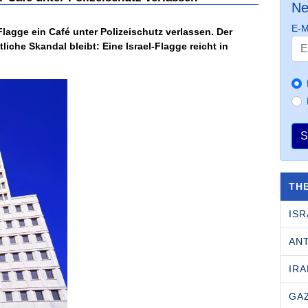
Ne
E-M
lagge ein Café unter Polizeischutz verlassen. Der
iche Skandal bleibt: Eine Israel-Flagge reicht in
S
TH
ISR
AN
IRA
GA