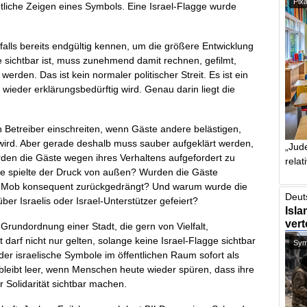
Pix
tliche Zeigen eines Symbols. Eine Israel-Flagge wurde
alls bereits endgültig kennen, um die größere Entwicklung
e sichtbar ist, muss zunehmend damit rechnen, gefilmt,
rden. Das ist kein normaler politischer Streit. Es ist ein
 wieder erklärungsbedürftig wird. Genau darin liegt die
in Betreiber einschreiten, wenn Gäste andere belästigen,
h wird. Aber gerade deshalb muss sauber aufgeklärt werden,
„Jude
den die Gäste wegen ihres Verhaltens aufgefordert zu
relat
e spielte der Druck von außen? Wurden die Gäste
he Mob konsequent zurückgedrängt? Und warum wurde die
Deut
ber Israelis oder Israel-Unterstützer gefeiert?
Isla
vert
e Grundordnung einer Stadt, die gern von Vielfalt,
t darf nicht nur gelten, solange keine Israel-Flagge sichtbar
Symb
oder israelische Symbole im öffentlichen Raum sofort als
bleibt leer, wenn Menschen heute wieder spüren, dass ihre
r Solidarität sichtbar machen.