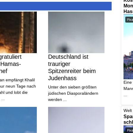
Mont
Has
Pix
ratuliert
Deutschland ist
 Hamas-
trauriger
hef
Spitzenreiter beim
Judenhass
an empfängt Khalil
Eine
nur neun Tage nach
Unter den sieben größten
Mann,
l und lobt die
jüdischen Diasporaländern
...
...
werden ...
Welt 
Span
schl
Pix