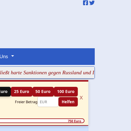
 Uns
harte Sanktionen gegen Russland und Iran
+++ Kanadas Cam
Euro
25 Euro
50 Euro
100 Euro
x
Freier Betrag
Helfen
750 Euro