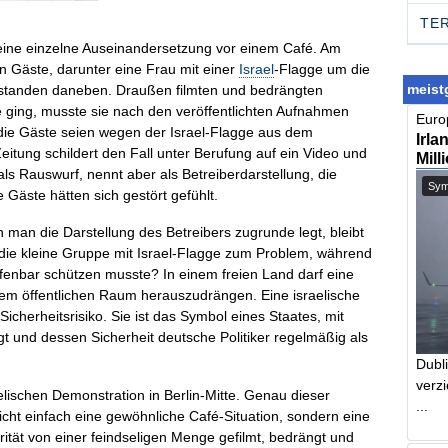
TE
ls eine einzelne Auseinandersetzung vor einem Café. Am
n Gäste, darunter eine Frau mit einer
Israel
-Flagge um die
meistg
n standen daneben. Draußen filmten und bedrängten
pe ging, musste sie nach den veröffentlichten Aufnahmen
Europ
, die Gäste seien wegen der Israel-Flagge aus dem
Irla
itung schildert den Fall unter Berufung auf ein Video und
Mill
s Rauswurf, nennt aber als Betreiberdarstellung, die
Symb
 Gäste hätten sich gestört gefühlt.
n man die Darstellung des Betreibers zugrunde legt, bleibt
e kleine Gruppe mit Israel-Flagge zum Problem, während
ffenbar schützen musste? In einem freien Land darf eine
nem öffentlichen Raum herauszudrängen. Eine israelische
 Sicherheitsrisiko. Sie ist das Symbol eines Staates, mit
 und dessen Sicherheit deutsche Politiker regelmäßig als
Dubl
verzi
elischen Demonstration in Berlin-Mitte. Genau dieser
...
icht einfach eine gewöhnliche Café-Situation, sondern eine
rität von einer feindseligen Menge gefilmt, bedrängt und