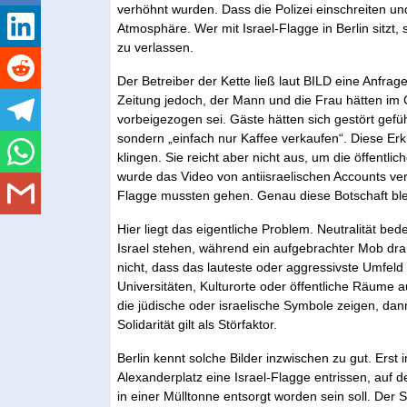
verhöhnt wurden. Dass die Polizei einschreiten und
Atmosphäre. Wer mit Israel-Flagge in Berlin sitzt, 
zu verlassen.
Der Betreiber der Kette ließ laut BILD eine Anfra
Zeitung jedoch, der Mann und die Frau hätten im 
vorbeigezogen sei. Gäste hätten sich gestört gefü
sondern „einfach nur Kaffee verkaufen“. Diese Er
klingen. Sie reicht aber nicht aus, um die öffentl
wurde das Video von antiisraelischen Accounts ver
Flagge mussten gehen. Genau diese Botschaft ble
Hier liegt das eigentliche Problem. Neutralität bed
Israel stehen, während ein aufgebrachter Mob drau
nicht, dass das lauteste oder aggressivste Umfeld
Universitäten, Kulturorte oder öffentliche Räume
die jüdische oder israelische Symbole zeigen, dann
Solidarität gilt als Störfaktor.
Berlin kennt solche Bilder inzwischen zu gut. Erst
Alexanderplatz eine Israel-Flagge entrissen, auf
in einer Mülltonne entsorgt worden sein soll. Der 