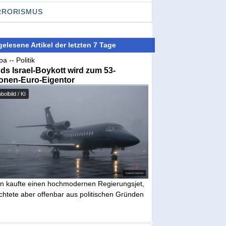
RRORISMUS
elesene Artikel der letzten 7 Tage
a -- Politik
nds Israel-Boykott wird zum 53-
ionen-Euro-Eigentor
olbild / KI
in kaufte einen hochmodernen Regierungsjet,
chtete aber offenbar aus politischen Gründen