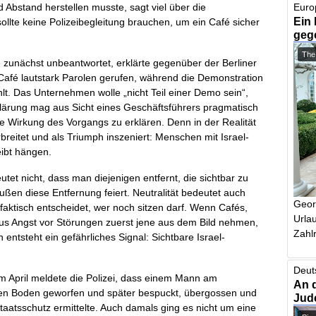
 Abstand herstellen musste, sagt viel über die
Euro
Ein 
sollte keine Polizeibegleitung brauchen, um ein Café sicher
geg
The
ge zunächst unbeantwortet, erklärte gegenüber der Berliner
Café lautstark Parolen gerufen, während die Demonstration
hlt. Das Unternehmen wolle „nicht Teil einer Demo sein“,
klärung mag aus Sicht eines Geschäftsführers pragmatisch
iche Wirkung des Vorgangs zu erklären. Denn in der Realität
breitet und als Triumph inszeniert: Menschen mit Israel-
ibt hängen.
eutet nicht, dass man diejenigen entfernt, die sichtbar zu
ßen diese Entfernung feiert. Neutralität bedeutet auch
Geor
 faktisch entscheidet, wer noch sitzen darf. Wenn Cafés,
Urlau
 aus Angst vor Störungen zuerst jene aus dem Bild nehmen,
Zahlr
 entsteht ein gefährliches Signal: Sichtbare Israel-
Deut
 im April meldete die Polizei, dass einem Mann am
An 
 den Boden geworfen und später bespuckt, übergossen und
Jud
Staatsschutz ermittelte. Auch damals ging es nicht um eine