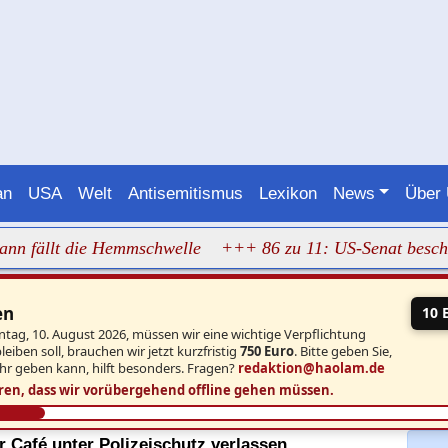
an
USA
Welt
Antisemitismus
Lexikon
News
Über
ällt die Hemmschwelle
+++ 86 zu 11: US-Senat beschließt 
en
10 
ntag, 10. August 2026, müssen wir eine wichtige Verpflichtung
iben soll, brauchen wir jetzt kurzfristig
750 Euro
. Bitte geben Sie,
hr geben kann, hilft besonders. Fragen?
redaktion@haolam.de
ren, dass wir vorübergehend offline gehen müssen.
r Café unter Polizeischutz verlassen