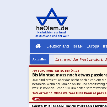
Deutschland
Israel
Europa
Ir
ter mit Jerusalem
+++ Erst wird das Wort zerstört, dann f
750 EURO KURZFRISTIG BENÖTIGT
Bis Montag muss noch etwas passier
34% sind erreicht, aber das reicht noch nicht. Am Mo
bezahlen. Wenn haOlam.de online und arbeitsfähig ble
was Sie können. Schon 10 Euro helfen sofort; wer me
34% erreicht.
Ohne weitere Hilfe kann es passie
34%
Gäste mit Israel-Flagge müssen Berline