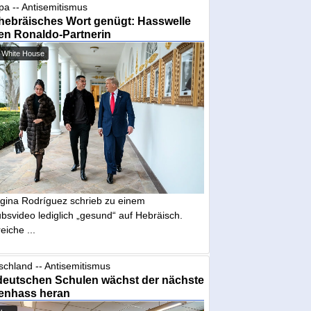
pa -- Antisemitismus
hebräisches Wort genügt: Hasswelle
en Ronaldo-Partnerin
 White House
gina Rodríguez schrieb zu einem
bsvideo lediglich „gesund“ auf Hebräisch.
eiche ...
schland -- Antisemitismus
deutschen Schulen wächst der nächste
enhass heran