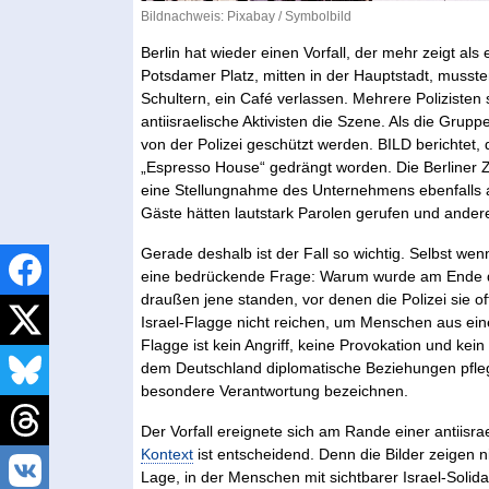
Bildnachweis:
Pixabay
/ Symbolbild
Berlin hat wieder einen Vorfall, der mehr zeigt a
Potsdamer Platz, mitten in der Hauptstadt, musste
Schultern, ein Café verlassen. Mehrere Poliziste
antiisraelische Aktivisten die Szene. Als die Grup
von der Polizei geschützt werden. BILD berichtet
„Espresso House“ gedrängt worden. Die Berliner Ze
eine Stellungnahme des Unternehmens ebenfalls al
Gäste hätten lautstark Parolen gerufen und andere
Gerade deshalb ist der Fall so wichtig. Selbst wen
eine bedrückende Frage: Warum wurde am Ende di
draußen jene standen, vor denen die Polizei sie o
Israel-Flagge nicht reichen, um Menschen aus ei
Flagge ist kein Angriff, keine Provokation und kein
dem Deutschland diplomatische Beziehungen pflegt
besondere Verantwortung bezeichnen.
Der Vorfall ereignete sich am Rande einer antiisra
Kontext
ist entscheidend. Denn die Bilder zeigen n
Lage, in der Menschen mit sichtbarer Israel-Solida