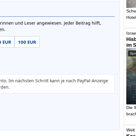
Schw
Hotel
rinnen und Leser angewiesen. Jeder Beitrag hilft,
en.
Israe
Hisb
0 EUR
100 EUR
im 
Symb
nto. Im nächsten Schritt kann je nach PayPal-Anzeige
rden.
Die 
brach
Welt 
Kos