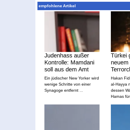
empfohlene Artikel
Judenhass außer
Türkei g
Kontrolle: Mamdani
neuem
soll aus dem Amt
Terrorc
Ein jüdischer New Yorker wird
Hakan Fid
wenige Schritte von einer
al-Hayya 
Synagoge entfernt ...
dessen Wah
Hamas für 