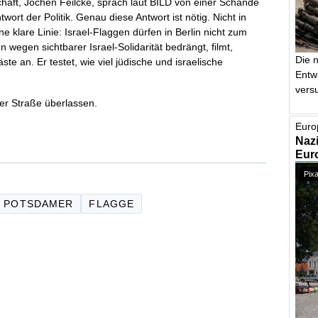
chaft, Jochen Feilcke, sprach laut BILD von einer Schande
twort der Politik. Genau diese Antwort ist nötig. Nicht in
 klare Linie: Israel-Flaggen dürfen in Berlin nicht zum
egen sichtbarer Israel-Solidarität bedrängt, filmt,
Die 
äste an. Er testet, wie viel jüdische und israelische
Entw
vers
der Straße überlassen.
Euro
Nazi
Euro
Pixa
POTSDAMER
FLAGGE