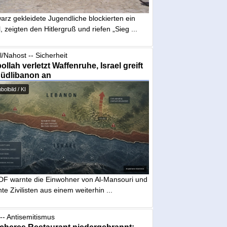
arz gekleidete Jugendliche blockierten ein
, zeigten den Hitlergruß und riefen „Sieg ...
l/Nahost -- Sicherheit
ollah verletzt Waffenruhe, Israel greift
Südlibanon an
olbild / KI
IDF warnte die Einwohner von Al-Mansouri und
te Zivilisten aus einem weiterhin ...
-- Antisemitismus
cheres Restaurant niedergebrannt: