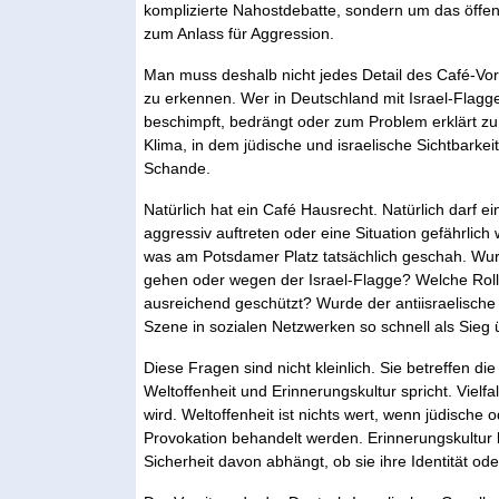
komplizierte Nahostdebatte, sondern um das öffen
zum Anlass für Aggression.
Man muss deshalb nicht jedes Detail des Café-Vorf
zu erkennen. Wer in Deutschland mit Israel-Flagg
beschimpft, bedrängt oder zum Problem erklärt zu we
Klima, in dem jüdische und israelische Sichtbarkeit
Schande.
Natürlich hat ein Café Hausrecht. Natürlich darf e
aggressiv auftreten oder eine Situation gefährlic
was am Potsdamer Platz tatsächlich geschah. Wur
gehen oder wegen der Israel-Flagge? Welche Roll
ausreichend geschützt? Wurde der antiisraelisc
Szene in sozialen Netzwerken so schnell als Sieg ü
Diese Fragen sind nicht kleinlich. Sie betreffen di
Weltoffenheit und Erinnerungskultur spricht. Vielfal
wird. Weltoffenheit ist nichts wert, wenn jüdische 
Provokation behandelt werden. Erinnerungskultur 
Sicherheit davon abhängt, ob sie ihre Identität ode