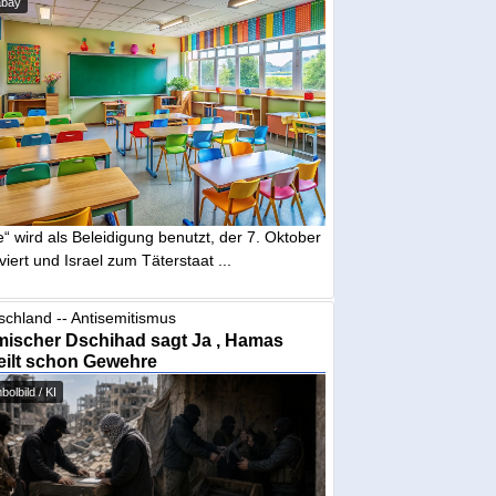
abay
“ wird als Beleidigung benutzt, der 7. Oktober
iviert und Israel zum Täterstaat ...
schland -- Antisemitismus
mischer Dschihad sagt Ja , Hamas
eilt schon Gewehre
olbild / KI