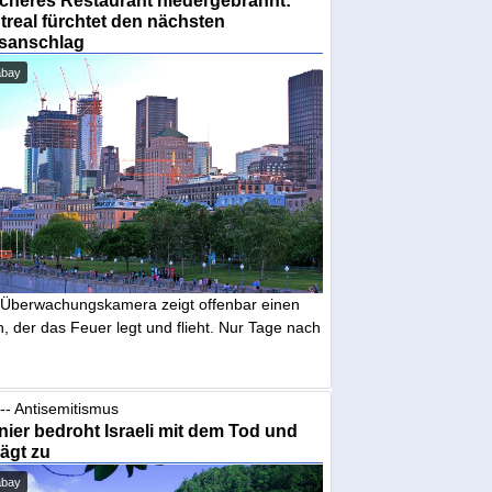
real fürchtet den nächsten
sanschlag
abay
 Überwachungskamera zeigt offenbar einen
 der das Feuer legt und flieht. Nur Tage nach
-- Antisemitismus
ier bedroht Israeli mit dem Tod und
ägt zu
abay