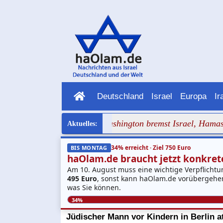
Deutschland
Israel
Europa
Ir
el Aviv lahm
+++ Washington bremst Israel, Hamas nutzt di
34% erreicht · Ziel 750 Euro
BIS MONTAG
haOlam.de braucht jetzt konkrete
Am 10. August muss eine wichtige Verpflichtu
495 Euro
, sonst kann haOlam.de vorübergehend
was Sie können.
34%
Jüdischer Mann vor Kindern in Berlin at