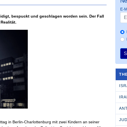
Ne
E-M
eidigt, bespuckt und geschlagen worden sein. Der Fall
Realität.
S
TH
ISR
IRA
AN
JU
ag in Berlin-Charlottenburg mit zwei Kindern an seiner