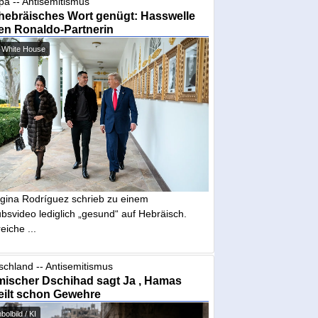
pa -- Antisemitismus
hebräisches Wort genügt: Hasswelle
en Ronaldo-Partnerin
 White House
gina Rodríguez schrieb zu einem
bsvideo lediglich „gesund“ auf Hebräisch.
eiche ...
schland -- Antisemitismus
mischer Dschihad sagt Ja , Hamas
eilt schon Gewehre
olbild / KI