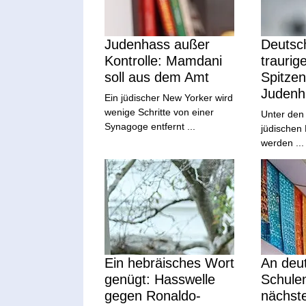
Judenhass außer
Deutsch
Kontrolle: Mamdani
traurig
soll aus dem Amt
Spitzen
Judenh
Ein jüdischer New Yorker wird
wenige Schritte von einer
Unter den
Synagoge entfernt ...
jüdischen
werden ...
Ein hebräisches Wort
An deu
genügt: Hasswelle
Schule
gegen Ronaldo-
nächst