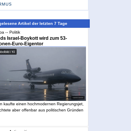
RMUS
elesene Artikel der letzten 7 Tage
a -- Politik
nds Israel-Boykott wird zum 53-
ionen-Euro-Eigentor
olbild / KI
in kaufte einen hochmodernen Regierungsjet,
chtete aber offenbar aus politischen Gründen