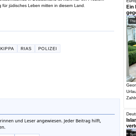
Euro
g für jüdisches Leben mitten in diesem Land.
Ein 
geg
The
KIPPA
RIAS
POLIZEI
Geor
Urlau
Zahlr
Deut
Isla
rinnen und Leser angewiesen. Jeder Beitrag hilft,
vert
en.
Symb