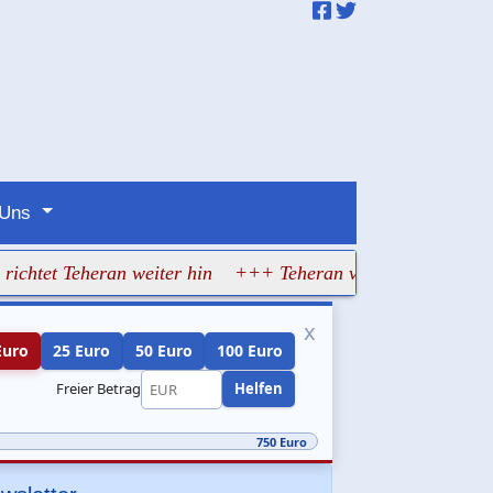
 Uns
Teheran weiter hin
+++ Teheran verhandelt über Hormus un
x
Euro
25 Euro
50 Euro
100 Euro
Freier Betrag
Helfen
750 Euro