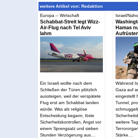
weitere Artikel von: Redaktion
Europa -- Wirtschaft
Israel/Nahos
Schabbat-Streit legt Wizz-
Washingto
Air-Flug nach Tel Aviv
Hamas nut
lahm
Aufrüste
Ein Israeli wollte nach dem
Während Isr
Schließen der Türen plötzlich
Gaza auf a
aussteigen, weil der verspätete
eingestellt
Flug erst am Schabbat landen
Tunnel, pro
würde. Was als religiöse
schmuggelt
Entscheidung begann, löste
Sicherheits
Sicherheitskontrollen, Angst vor
weitere Tag
einem Sprengsatz und sieben
Terrororgan
Stunden Verzögerung aus....
Stärke....