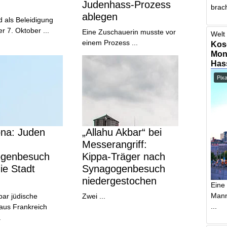
Judenhass-Prozess
brach
ablegen
d als Beleidigung
er 7. Oktober ...
Eine Zuschauerin musste vor
Welt 
einem Prozess ...
Kos
Mont
Has
Pix
ona: Juden
„Allahu Akbar“ bei
Messerangriff:
genbesuch
Kippa-Träger nach
ie Stadt
Synagogenbesuch
niedergestochen
Eine
Mann,
bar jüdische
Zwei ...
...
aus Frankreich
.