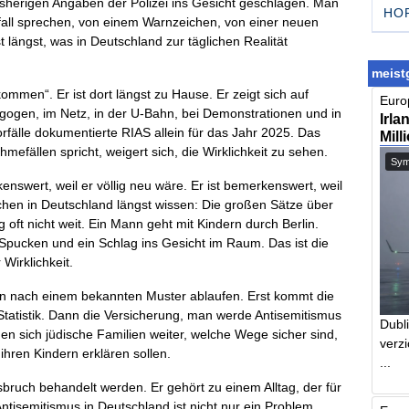
isherigen Angaben der Polizei ins Gesicht geschlagen. Man
HO
all sprechen, von einem Warnzeichen, von einer neuen
längst, was in Deutschland zur täglichen Realität
meistg
ommen“. Er ist dort längst zu Hause. Er zeigt sich auf
Europ
gogen, im Netz, in der U-Bahn, bei Demonstrationen und in
Irla
rfälle dokumentierte RIAS allein für das Jahr 2025. Das
Mill
mefällen spricht, weigert sich, die Wirklichkeit zu sehen.
Symb
kenswert, weil er völlig neu wäre. Er ist bemerkenswert, weil
schen in Deutschland längst wissen: Die großen Sätze über
g oft nicht weit. Ein Mann geht mit Kindern durch Berlin.
 Spucken und ein Schlag ins Gesicht im Raum. Das ist die
Wirklichkeit.
chon nach einem bekannten Muster ablaufen. Erst kommt die
Statistik. Dann die Versicherung, man werde Antisemitismus
Dubl
 sich jüdische Familien weiter, welche Wege sicher sind,
verzi
hren Kindern erklären sollen.
...
sbruch behandelt werden. Er gehört zu einem Alltag, der für
Antisemitismus in Deutschland ist nicht nur ein Problem