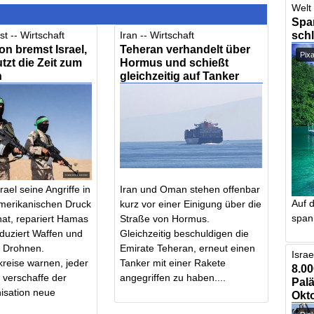
Welt 
Span
schl
t -- Wirtschaft
Iran -- Wirtschaft
n bremst Israel,
Teheran verhandelt über
Pix
zt die Zeit zum
Hormus und schießt
n
gleichzeitig auf Tanker
ael seine Angriffe in
Iran und Oman stehen offenbar
Auf d
merikanischen Druck
kurz vor einer Einigung über die
spani
 hat, repariert Hamas
Straße von Hormus.
duziert Waffen und
Gleichzeitig beschuldigen die
 Drohnen.
Emirate Teheran, erneut einen
Israe
kreise warnen, jeder
Tanker mit einer Rakete
8.00
 verschaffe der
angegriffen zu haben....
Palä
isation neue
Okto