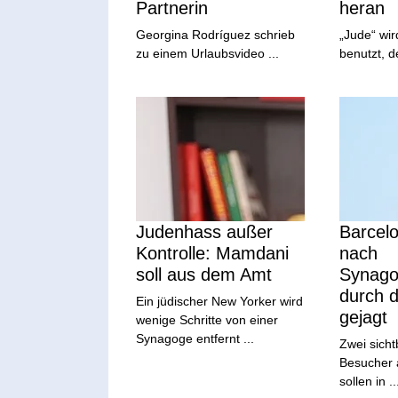
Partnerin
heran
Georgina Rodríguez schrieb
„Jude“ wir
zu einem Urlaubsvideo ...
benutzt, d
Judenhass außer
Barcel
Kontrolle: Mamdani
nach
soll aus dem Amt
Synago
durch d
Ein jüdischer New Yorker wird
gejagt
wenige Schritte von einer
Synagoge entfernt ...
Zwei sicht
Besucher 
sollen in ..