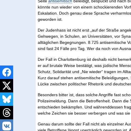
Seite
antisemitisch
beleidigt, bespuckt und nach b
könnte nun wieder von einem schockierenden Vorf
Eskalation. Doch genau diese Sprache verharmlost 
geworden ist.
Der Judenhass ist nicht erst „auf der Straße angek
Gehwegen, in Schulen, an Universitäten, vor Syna
alltäglichen Begegnungen. 8.725 antisemitische Vo
sind fast 24 Fälle pro Tag. Wer da noch von Ausnah
Der Fall in Charlottenburg ist deshalb nicht bemer
er auf brutale Weise bestätigt, was jüdische Men
Schutz, Solidarität und „Nie wieder“ tragen im Allta
Kurz darauf stehen antisemitische Beleidigungen,
Lücke zwischen politischer Rhetorik und deutscher 
Besonders bitter ist, dass solche Angriffe fast s
Polizeimeldung. Dann die Betroffenheit. Dann die 
entschieden bekämpfen. Und währenddessen fragen
welche Zeichen sie besser verbergen und was sie i
Genau darum sollte der Fall nicht als einzelner Au
viele Betroffene längst unerträglich geworden ist. 