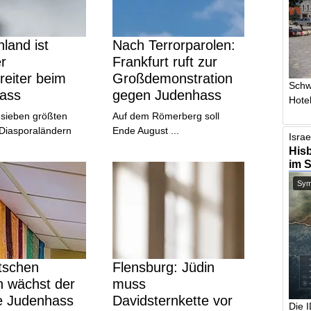
land ist
Nach Terrorparolen:
er
Frankfurt ruft zur
reiter beim
Großdemonstration
Schw
ass
gegen Judenhass
Hotel
 sieben größten
Auf dem Römerberg soll
 Diasporaländern
Ende August ...
Israe
Hisb
im 
Symb
tschen
Flensburg: Jüdin
n wächst der
muss
e Judenhass
Davidsternkette vor
Die 