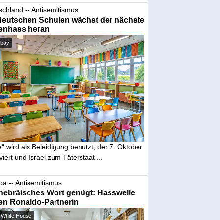
schland -- Antisemitismus
deutschen Schulen wächst der nächste
enhass heran
abay
“ wird als Beleidigung benutzt, der 7. Oktober
iviert und Israel zum Täterstaat ...
pa -- Antisemitismus
hebräisches Wort genügt: Hasswelle
en Ronaldo-Partnerin
 White House