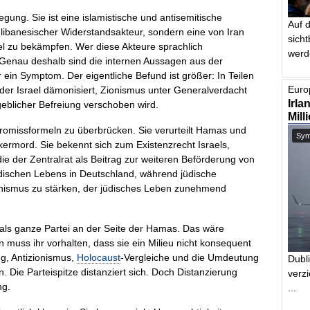
ung. Sie ist eine islamistische und antisemitische
Auf 
r libanesischer Widerstandsakteur, sondern eine von Iran
sich
ael zu bekämpfen. Wer diese Akteure sprachlich
werd
 Genau deshalb sind die internen Aussagen aus der
 ein Symptom. Der eigentliche Befund ist größer: In Teilen
Europ
in der Israel dämonisiert, Zionismus unter Generalverdacht
Irla
eblicher Befreiung verschoben wird.
Mill
romissformeln zu überbrücken. Sie verurteilt Hamas und
Symb
ölkermord. Sie bekennt sich zum Existenzrecht Israels,
ie der Zentralrat als Beitrag zur weiteren Beförderung von
 jüdischen Lebens in Deutschland, während jüdische
ionismus zu stärken, der jüdisches Leben zunehmend
 als ganze Partei an der Seite der Hamas. Das wäre
n muss ihr vorhalten, dass sie ein Milieu nicht konsequent
g, Antizionismus,
Holocaust
-Vergleiche und die Umdeutung
Dubl
 Die Parteispitze distanziert sich. Doch Distanzierung
verzi
ng.
...