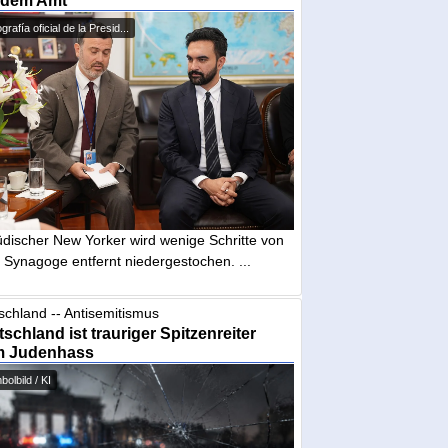
 dem Amt
grafía oficial de la Presid...
üdischer New Yorker wird wenige Schritte von
 Synagoge entfernt niedergestochen. ...
schland -- Antisemitismus
schland ist trauriger Spitzenreiter
m Judenhass
olbild / KI