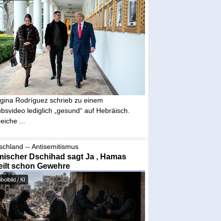
gina Rodríguez schrieb zu einem
bsvideo lediglich „gesund“ auf Hebräisch.
eiche ...
schland -- Antisemitismus
mischer Dschihad sagt Ja , Hamas
eilt schon Gewehre
olbild / KI