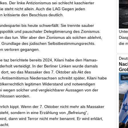
es. Der linke Antizionismus sei schlecht kaschierter
ie steht nicht allein. Auch die LAG Gegen jeden
 kritisierte den Beschluss deutlich.
despartei bis heute schwerfällt: Sie trennte sauber
Unte
ngspolitik und pauschaler Delegitimierung des Zionismus.
Dias
kann das tun. Wer aber den Zionismus als solchen ablehnt,
die m
tische Grundlage des jüdischen Selbstbestimmungsrechts.
ken verloren gegangen.
Deut
ie taz berichtete bereits 2024, Kilani habe den Hamas-
Nach
erholt verteidigt. In der Berliner Linken wurde damals
Gro
 dort, wo das Massaker des 7. Oktober als Akt des
Antisemitismus Niedersachsen schreibt später, Kilani habe
Symb
ölkerrechtlich legitimen Widerstand und notwendigen
sei wegen solcher und vergleichbarer Aussagen von der
chlossen worden.
hrlich kippt. Wenn der 7. Oktober nicht mehr als Massaker
steht, sondern in eine Erzählung von „Befreiung“,
ird, dann wird Terror nicht mehr benannt. Er wird erklärt,
acht.