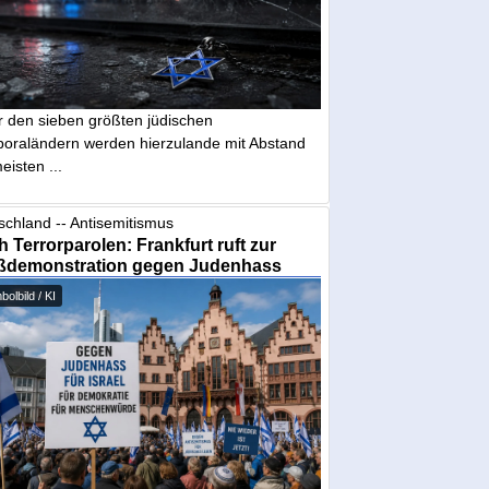
r den sieben größten jüdischen
poraländern werden hierzulande mit Abstand
eisten ...
schland -- Antisemitismus
 Terrorparolen: Frankfurt ruft zur
ßdemonstration gegen Judenhass
olbild / KI