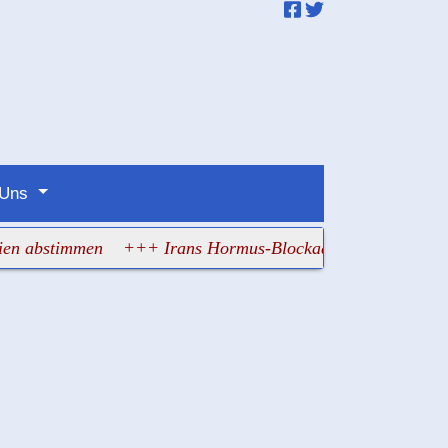
 Uns
bstimmen
+++ Irans Hormus-Blockade bringt den Irak an de