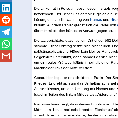
Die Linke hat in Potsdam beschlossen, Israels V
bezeichnen. Der Beschluss enthält zugleich ein 
Lösung und zur Entwaffnung von
Hamas
und
Hisb
brisant. Auf dem Papier grenzt sich die Partei von
übernimmt sie den härtesten Vorwurf gegen Israel
Die taz berichtete, dass fast ein Drittel der 562 De
stimmte. Dieser Antrag setzte sich nicht durch. Do
palästinasolidarische Flügel kein kleines Randprob
Gegenkurs unterstützt, dann handelt es sich nich
um ein reales Kräfteverhältnis innerhalb einer Part
Machtfaktor links der Mitte versteht.
Genau hier liegt der entscheidende Punkt. Der Str
Krieges. Er dreht sich um das Verhältnis zu Israel
Antisemitismus, um den Umgang mit Hamas und His
Israel in Teilen des linken Milieus als „Widerstand
Niedersachsen zeigt, dass dieses Problem nicht b
März, den „heute real existierenden Zionismus“ a
scharf. Josef Schuster erklärte, die demonstrative