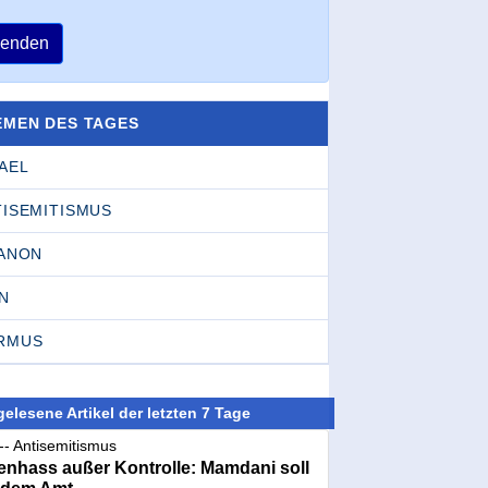
enden
EMEN DES TAGES
AEL
TISEMITISMUS
BANON
N
RMUS
elesene Artikel der letzten 7 Tage
-- Antisemitismus
nhass außer Kontrolle: Mamdani soll