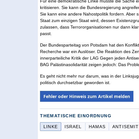
Für eine demokratische Linke müsste die Sache eig
kritisieren. Sie kann die Bundesregierung angrei
Sie kann eine andere Nahostpolitik fordern. Aber s
Staat zum einzigen Staat wird, dessen Existenzgrun
zulassen, dass Terrororganisationen nur dann kla
passt.
Der Bundesparteitag von Potsdam hat den Konflikt 
Recherche war ein Auslöser. Die Reaktion des Zent
innerparteiliche Kritik der LAG Gegen jeden Antis
BAG Palästinasolidarität zeigen jedoch: Das Problem
Es geht nicht mehr nur darum, was in der Linksju
politisch durchsetzbar geworden ist.
Fehler oder Hinweis zum Artikel melden
THEMATISCHE EINORDNUNG
LINKE
ISRAEL
HAMAS
ANTISEMI