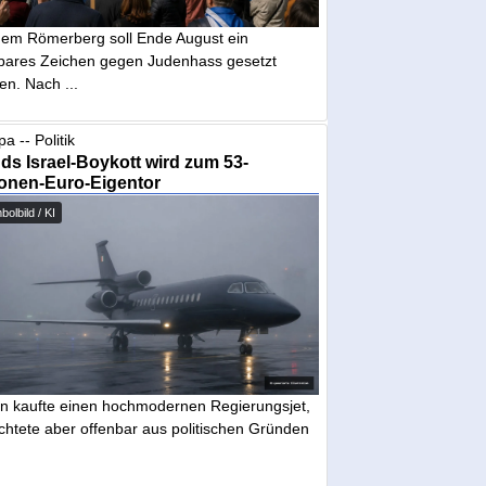
dem Römerberg soll Ende August ein
tbares Zeichen gegen Judenhass gesetzt
en. Nach ...
a -- Politik
nds Israel-Boykott wird zum 53-
ionen-Euro-Eigentor
olbild / KI
in kaufte einen hochmodernen Regierungsjet,
chtete aber offenbar aus politischen Gründen