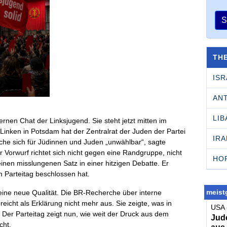
S
TH
ISR
AN
LI
nen Chat der Linksjugend. Sie steht jetzt mitten im
inken in Potsdam hat der Zentralrat der Juden der Partei
IRA
ache sich für Jüdinnen und Juden „unwählbar“, sagte
r Vorwurf richtet sich nicht gegen eine Randgruppe, nicht
HO
inen misslungenen Satz in einer hitzigen Debatte. Er
em Parteitag beschlossen hat.
meistg
eine neue Qualität. Die BR-Recherche über interne
reicht als Erklärung nicht mehr aus. Sie zeigte, was in
USA 
Der Parteitag zeigt nun, wie weit der Druck aus dem
Jude
cht.