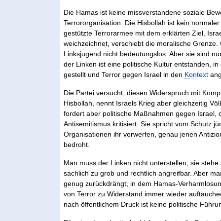
Die Hamas ist keine missverstandene soziale Beweg
Terrororganisation. Die Hisbollah ist kein normale
gestützte Terrorarmee mit dem erklärten Ziel, Isr
weichzeichnet, verschiebt die moralische Grenze.
Linksjugend nicht bedeutungslos. Aber sie sind nur
der Linken ist eine politische Kultur entstanden, 
gestellt und Terror gegen Israel in den
Kontext
ang
Die Partei versucht, diesen Widerspruch mit Komp
Hisbollah, nennt Israels Krieg aber gleichzeitig V
fordert aber politische Maßnahmen gegen Israel, d
Antisemitismus kritisiert. Sie spricht vom Schutz
Organisationen ihr vorwerfen, genau jenen Antiz
bedroht.
Man muss der Linken nicht unterstellen, sie stehe
sachlich zu grob und rechtlich angreifbar. Aber ma
genug zurückdrängt, in dem Hamas-Verharmlosun
von Terror zu Widerstand immer wieder auftauchen.
nach öffentlichem Druck ist keine politische Führu