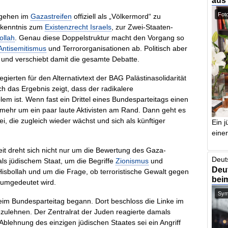
aus
Foto
orgehen im
Gazastreifen
offiziell als „Völkermord“ zu
Bekenntnis zum
Existenzrecht Israels
, zur Zwei-Staaten-
ollah
. Genau diese Doppelstruktur macht den Vorgang so
Antisemitismus
und Terrororganisationen ab. Politisch aber
 und verschiebt damit die gesamte Debatte.
legierten für den Alternativtext der BAG Palästinasolidarität
ch das Ergebnis zeigt, dass der radikalere
lem ist. Wenn fast ein Drittel eines Bundesparteitags einen
t mehr um ein paar laute Aktivisten am Rand. Dann geht es
ei, die zugleich wieder wächst und sich als künftiger
Ein j
einer
eit dreht sich nicht nur um die Bewertung des Gaza-
Deut
 als jüdischem Staat, um die Begriffe
Zionismus
und
Deut
bollah und um die Frage, ob terroristische Gewalt gegen
bei
“ umgedeutet wird.
Symb
eim Bundesparteitag begann. Dort beschloss die Linke im
bzulehnen. Der Zentralrat der Juden reagierte damals
 Ablehnung des einzigen jüdischen Staates sei ein Angriff