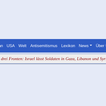
an
USA
Welt
Antisemitismus
Lexikon
News
Über
onten: Israel lässt Soldaten in Gaza, Libanon und Syrien a