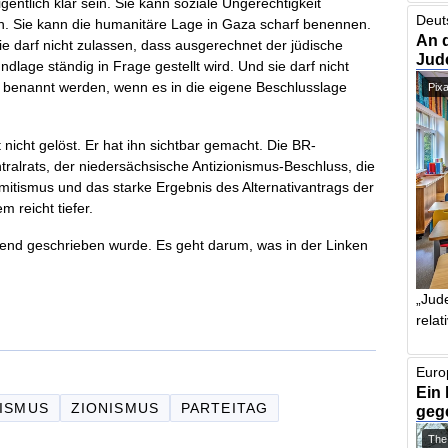
entlich klar sein. Sie kann soziale Ungerechtigkeit
Deut
fen. Sie kann die humanitäre Lage in Gaza scharf benennen.
An 
ie darf nicht zulassen, dass ausgerechnet der jüdische
Jud
dlage ständig in Frage gestellt wird. Und sie darf nicht
r benannt werden, wenn es in die eigene Beschlusslage
Pix
nicht gelöst. Er hat ihn sichtbar gemacht. Die BR-
ralrats, der niedersächsische Antizionismus-Beschluss, die
emitismus und das starke Ergebnis des Alternativantrags der
 reicht tiefer.
gend geschrieben wurde. Es geht darum, was in der Linken
„Jude
relat
Euro
Ein 
TISMUS
ZIONISMUS
PARTEITAG
geg
The