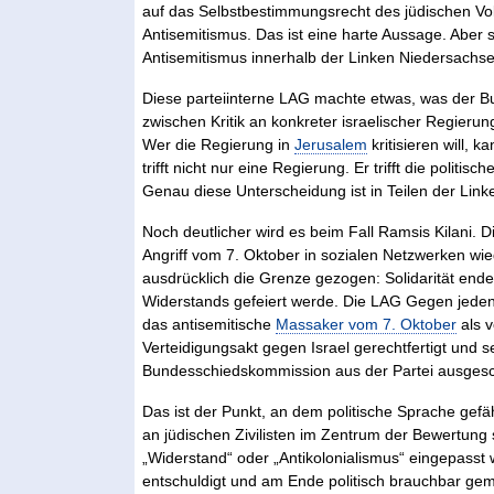
auf das Selbstbestimmungsrecht des jüdischen Volk
Antisemitismus. Das ist eine harte Aussage. Aber s
Antisemitismus innerhalb der Linken Niedersachsen
Diese parteiinterne LAG machte etwas, was der Bun
zwischen Kritik an konkreter israelischer Regieru
Wer die Regierung in
Jerusalem
kritisieren will, 
trifft nicht nur eine Regierung. Er trifft die poli
Genau diese Unterscheidung ist in Teilen der Lin
Noch deutlicher wird es beim Fall Ramsis Kilani. D
Angriff vom 7. Oktober in sozialen Netzwerken wied
ausdrücklich die Grenze gezogen: Solidarität ende
Widerstands gefeiert werde. Die LAG Gegen jeden 
das antisemitische
Massaker vom 7. Oktober
als v
Verteidigungsakt gegen Israel gerechtfertigt und 
Bundesschiedskommission aus der Partei ausges
Das ist der Punkt, an dem politische Sprache gefä
an jüdischen Zivilisten im Zentrum der Bewertung 
„Widerstand“ oder „Antikolonialismus“ eingepasst w
entschuldigt und am Ende politisch brauchbar gem