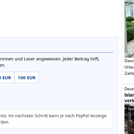
rinnen und Leser angewiesen. Jeder Beitrag hilft,
Geor
en.
Urlau
Zahlr
0 EUR
100 EUR
Deut
Isla
vert
Symb
nto. Im nächsten Schritt kann je nach PayPal-Anzeige
rden.