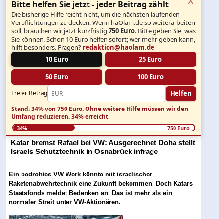
Bitte helfen Sie jetzt - jeder Beitrag zählt
Die bisherige Hilfe reicht nicht, um die nächsten laufenden
Verpflichtungen zu decken. Wenn haOlam.de so weiterarbeiten
soll, brauchen wir jetzt kurzfristig
750 Euro
. Bitte geben Sie, was
Sie können. Schon 10 Euro helfen sofort; wer mehr geben kann,
hilft besonders. Fragen?
redaktion@haolam.de
10 Euro
25 Euro
50 Euro
100 Euro
Helfen
Freier Betrag
Stand: 34% von 750 Euro.
Ohne weitere Hilfe müssen wir den
Umfang reduzieren.
34% erreicht.
34%
750 Euro
Katar bremst Rafael bei VW: Ausgerechnet Doha stellt
Israels Schutztechnik in Osnabrück infrage
Ein bedrohtes VW-Werk könnte mit israelischer
Raketenabwehrtechnik eine Zukunft bekommen. Doch Katars
Staatsfonds meldet Bedenken an. Das ist mehr als ein
normaler Streit unter VW-Aktionären.