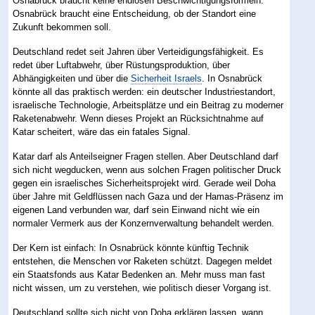
Osnabrück braucht keine endlosen Beschwichtigungsformeln.
Osnabrück braucht eine Entscheidung, ob der Standort eine
Zukunft bekommen soll.
Deutschland redet seit Jahren über Verteidigungsfähigkeit. Es
redet über Luftabwehr, über Rüstungsproduktion, über
Abhängigkeiten und über die
Sicherheit Israels
. In Osnabrück
könnte all das praktisch werden: ein deutscher Industriestandort,
israelische Technologie, Arbeitsplätze und ein Beitrag zu moderner
Raketenabwehr. Wenn dieses Projekt an Rücksichtnahme auf
Katar scheitert, wäre das ein fatales Signal.
Katar darf als Anteilseigner Fragen stellen. Aber Deutschland darf
sich nicht wegducken, wenn aus solchen Fragen politischer Druck
gegen ein israelisches Sicherheitsprojekt wird. Gerade weil Doha
über Jahre mit Geldflüssen nach Gaza und der Hamas-Präsenz im
eigenen Land verbunden war, darf sein Einwand nicht wie ein
normaler Vermerk aus der Konzernverwaltung behandelt werden.
Der Kern ist einfach: In Osnabrück könnte künftig Technik
entstehen, die Menschen vor Raketen schützt. Dagegen meldet
ein Staatsfonds aus Katar Bedenken an. Mehr muss man fast
nicht wissen, um zu verstehen, wie politisch dieser Vorgang ist.
Deutschland sollte sich nicht von Doha erklären lassen, wann