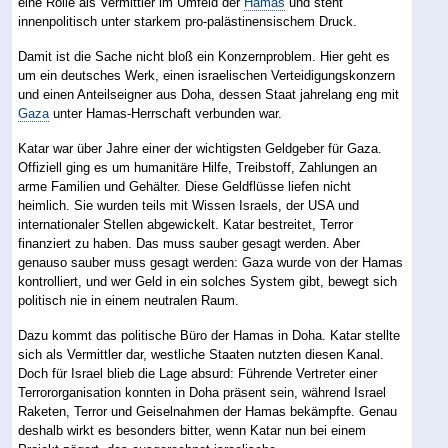
eine Rolle als Vermittler im Umfeld der
Hamas
und steht
innenpolitisch unter starkem pro-palästinensischem Druck.
Damit ist die Sache nicht bloß ein Konzernproblem. Hier geht es
um ein deutsches Werk, einen israelischen Verteidigungskonzern
und einen Anteilseigner aus Doha, dessen Staat jahrelang eng mit
Gaza
unter Hamas-Herrschaft verbunden war.
Katar war über Jahre einer der wichtigsten Geldgeber für Gaza.
Offiziell ging es um humanitäre Hilfe, Treibstoff, Zahlungen an
arme Familien und Gehälter. Diese Geldflüsse liefen nicht
heimlich. Sie wurden teils mit Wissen Israels, der USA und
internationaler Stellen abgewickelt. Katar bestreitet, Terror
finanziert zu haben. Das muss sauber gesagt werden. Aber
genauso sauber muss gesagt werden: Gaza wurde von der Hamas
kontrolliert, und wer Geld in ein solches System gibt, bewegt sich
politisch nie in einem neutralen Raum.
Dazu kommt das politische Büro der Hamas in Doha. Katar stellte
sich als Vermittler dar, westliche Staaten nutzten diesen Kanal.
Doch für Israel blieb die Lage absurd: Führende Vertreter einer
Terrororganisation konnten in Doha präsent sein, während Israel
Raketen, Terror und Geiselnahmen der Hamas bekämpfte. Genau
deshalb wirkt es besonders bitter, wenn Katar nun bei einem