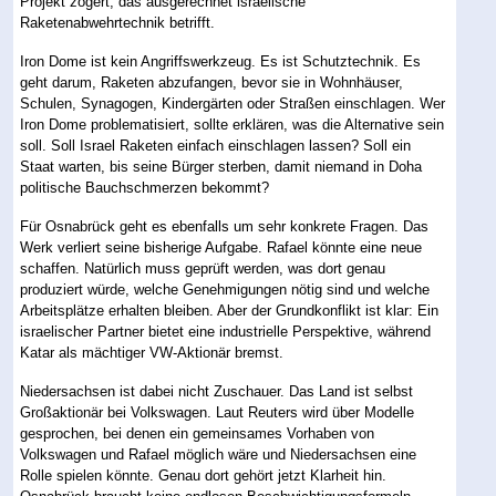
Projekt zögert, das ausgerechnet israelische
Raketenabwehrtechnik betrifft.
Iron Dome ist kein Angriffswerkzeug. Es ist Schutztechnik. Es
geht darum, Raketen abzufangen, bevor sie in Wohnhäuser,
Schulen, Synagogen, Kindergärten oder Straßen einschlagen. Wer
Iron Dome problematisiert, sollte erklären, was die Alternative sein
soll. Soll Israel Raketen einfach einschlagen lassen? Soll ein
Staat warten, bis seine Bürger sterben, damit niemand in Doha
politische Bauchschmerzen bekommt?
Für Osnabrück geht es ebenfalls um sehr konkrete Fragen. Das
Werk verliert seine bisherige Aufgabe. Rafael könnte eine neue
schaffen. Natürlich muss geprüft werden, was dort genau
produziert würde, welche Genehmigungen nötig sind und welche
Arbeitsplätze erhalten bleiben. Aber der Grundkonflikt ist klar: Ein
israelischer Partner bietet eine industrielle Perspektive, während
Katar als mächtiger VW-Aktionär bremst.
Niedersachsen ist dabei nicht Zuschauer. Das Land ist selbst
Großaktionär bei Volkswagen. Laut Reuters wird über Modelle
gesprochen, bei denen ein gemeinsames Vorhaben von
Volkswagen und Rafael möglich wäre und Niedersachsen eine
Rolle spielen könnte. Genau dort gehört jetzt Klarheit hin.