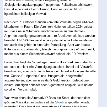
Tagesschau schreibt, Israels Regierung betreibe
„Delegitimierungskampagnen“ gegen das Palästinenserhilfswerk.
Das ist eine starke Formulierung. Denn es ging nicht um
irgendeinen beliebigen Vorwurf.
Nach dem 7. Oktober standen konkrete Vorwürfe gegen UNRWA-
Mitarbeiter im Raum. Die Vereinten Nationen teilten 2024 selbst
mit, dass neun Mitarbeiter möglicherweise an den Hamas-
Angriffen beteiligt gewesen seien; ihre Arbeitsverhältnisse wurden
beendet. UNRWA bestreitet eine systematische Unterwanderung,
und auch das gehört in eine faire Darstellung. Aber wer Israels
Kritik daran vor allem als „Delegitimierungskampagne“ beschreibt,
macht aus einem Sicherheitsvorwurf schnell ein PR-Problem.
Genau hier liegt die Schieflage. Israel soll sich erklären, aber bitte
so, dass es nicht wie Verteidigung aussieht. Israel soll Vorwürfe
beantworten, aber nicht zu professionell. Israel soll gegen Begriffe
wie „Genozid“, „Apartheid“ und „Hungern als Kriegswaffe“
argumentieren, aber wenn es dafür Geld ausgibt, Delegationen
einlädt, Anzeigen schaltet oder Algorithmen bespielt, wird daraus
sofort ein Verdachtsfall.
Was wäre denn die Alternative? Dass ein Staat, der nach dem
größten Massaker an Juden seit der
Shoah
angegriffen wurde,
schweigt? Dass Israel die internationale Debatte allein jenen