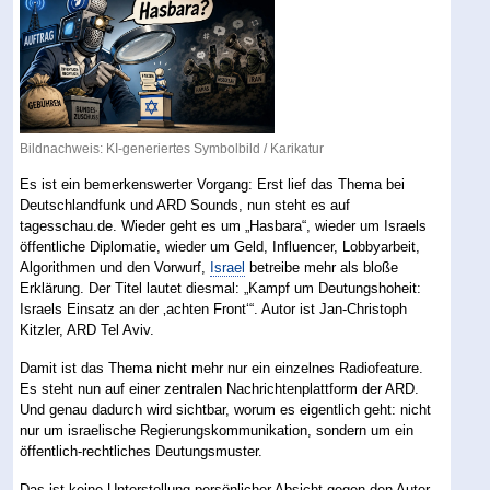
Bildnachweis: KI-generiertes Symbolbild / Karikatur
Es ist ein bemerkenswerter Vorgang: Erst lief das Thema bei
Deutschlandfunk und ARD Sounds, nun steht es auf
tagesschau.de. Wieder geht es um „Hasbara“, wieder um Israels
öffentliche Diplomatie, wieder um Geld, Influencer, Lobbyarbeit,
Algorithmen und den Vorwurf,
Israel
betreibe mehr als bloße
Erklärung. Der Titel lautet diesmal: „Kampf um Deutungshoheit:
Israels Einsatz an der ‚achten Front‘“. Autor ist Jan-Christoph
Kitzler, ARD Tel Aviv.
Damit ist das Thema nicht mehr nur ein einzelnes Radiofeature.
Es steht nun auf einer zentralen Nachrichtenplattform der ARD.
Und genau dadurch wird sichtbar, worum es eigentlich geht: nicht
nur um israelische Regierungskommunikation, sondern um ein
öffentlich-rechtliches Deutungsmuster.
Das ist keine Unterstellung persönlicher Absicht gegen den Autor.