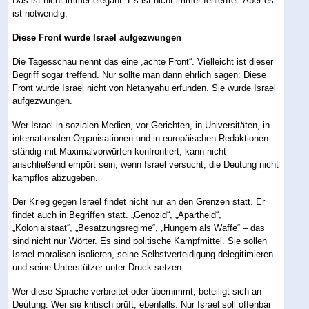
Das ist nicht immer elegant. Es ist nicht immer fehlerfrei. Aber es
ist notwendig.
Diese Front wurde Israel aufgezwungen
Die Tagesschau nennt das eine „achte Front“. Vielleicht ist dieser
Begriff sogar treffend. Nur sollte man dann ehrlich sagen: Diese
Front wurde Israel nicht von Netanyahu erfunden. Sie wurde Israel
aufgezwungen.
Wer Israel in sozialen Medien, vor Gerichten, in Universitäten, in
internationalen Organisationen und in europäischen Redaktionen
ständig mit Maximalvorwürfen konfrontiert, kann nicht
anschließend empört sein, wenn Israel versucht, die Deutung nicht
kampflos abzugeben.
Der Krieg gegen Israel findet nicht nur an den Grenzen statt. Er
findet auch in Begriffen statt. „Genozid“, „Apartheid“,
„Kolonialstaat“, „Besatzungsregime“, „Hungern als Waffe“ – das
sind nicht nur Wörter. Es sind politische Kampfmittel. Sie sollen
Israel moralisch isolieren, seine Selbstverteidigung delegitimieren
und seine Unterstützer unter Druck setzen.
Wer diese Sprache verbreitet oder übernimmt, beteiligt sich an
Deutung. Wer sie kritisch prüft, ebenfalls. Nur Israel soll offenbar