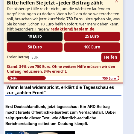
Bitte helfen Sie jetzt - jeder Beitrag zählt
Die bisherige Hilfe reicht nicht, um die nächsten laufenden
Verpflichtungen zu decken. Wenn haOlam.de so weiterarbeiten
soll, brauchen wir jetzt kurzfristig
750 Euro
. Bitte geben Sie, was
Sie können. Schon 10 Euro helfen sofort; wer mehr geben kann,
hilft besonders. Fragen?
redaktion@haolam.de
10 Euro
25 Euro
50 Euro
100 Euro
Helfen
Freier Betrag
Stand: 34% von 750 Euro.
Ohne weitere Hilfe müssen wir den
Umfang reduzieren.
34% erreicht.
34%
750 Euro
Wenn Israel widerspricht, erklärt die Tagesschau es
zur „achten Front“
Erst Deutschlandfunk, jetzt tagesschau: Ein ARD-Beitrag
macht Israels Öffentlichkeitsarbeit zum Verdachtsfall. Dabei
zeigt gerade dieser Text, wie öffentlich-rechtliche
Berichterstattung selbst um Deutung kämpft.