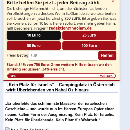
Bitte helfen Sie jetzt - jeder Beitrag zählt
Die bisherige Hilfe reicht nicht, um die nächsten laufenden
Verpflichtungen zu decken. Wenn haOlam.de so weiterarbeiten
soll, brauchen wir jetzt kurzfristig
750 Euro
. Bitte geben Sie, was
Sie können. Schon 10 Euro helfen sofort; wer mehr geben kann,
hilft besonders. Fragen?
redaktion@haolam.de
10 Euro
25 Euro
50 Euro
100 Euro
Helfen
Freier Betrag
Stand: 34% von 750 Euro.
Ohne weitere Hilfe müssen wir den
Umfang reduzieren.
34% erreicht.
34%
750 Euro
„Kein Platz für Israelis“ – Campingplatz in Österreich
wirft Überlebenden von Nahal Oz hinaus
„Er überlebte das schlimmste Massaker der israelischen
Geschichte – und wurde nun im Herzen Europas Opfer einer
neuen, kalten Form der Ausgrenzung. Kein Platz für Israelis.
Kein Platz für Überlebende. Kein Platz für Wahrheit.“