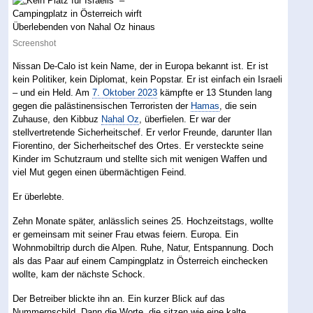
Screenshot
Nissan De-Calo ist kein Name, der in Europa bekannt ist. Er ist
kein Politiker, kein Diplomat, kein Popstar. Er ist einfach ein Israeli
– und ein Held. Am
7. Oktober 2023
kämpfte er 13 Stunden lang
gegen die palästinensischen Terroristen der
Hamas
, die sein
Zuhause, den Kibbuz
Nahal Oz
, überfielen. Er war der
stellvertretende Sicherheitschef. Er verlor Freunde, darunter Ilan
Fiorentino, der Sicherheitschef des Ortes. Er versteckte seine
Kinder im Schutzraum und stellte sich mit wenigen Waffen und
viel Mut gegen einen übermächtigen Feind.
Er überlebte.
Zehn Monate später, anlässlich seines 25. Hochzeitstags, wollte
er gemeinsam mit seiner Frau etwas feiern. Europa. Ein
Wohnmobiltrip durch die Alpen. Ruhe, Natur, Entspannung. Doch
als das Paar auf einem Campingplatz in Österreich einchecken
wollte, kam der nächste Schock.
Der Betreiber blickte ihn an. Ein kurzer Blick auf das
Nummernschild. Dann die Worte, die sitzen wie eine kalte