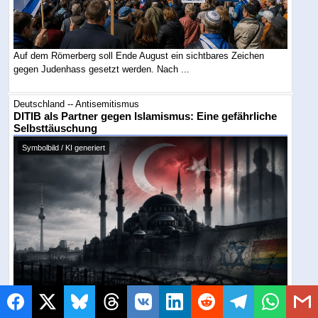
Auf dem Römerberg soll Ende August ein sichtbares Zeichen
gegen Judenhass gesetzt werden. Nach ...
Deutschland -- Antisemitismus
DITIB als Partner gegen Islamismus: Eine gefährliche
Selbsttäuschung
Symbolbild / KI generiert
SPD-Abgeordneter Macit Karaahmetoğlu preist DITIB nach dem
Berliner Terroranschlag als Partner ...