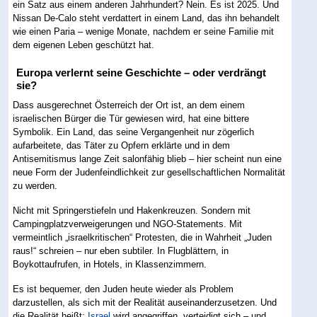
ein Satz aus einem anderen Jahrhundert? Nein. Es ist 2025. Und
Nissan De-Calo steht verdattert in einem Land, das ihn behandelt
wie einen Paria – wenige Monate, nachdem er seine Familie mit
dem eigenen Leben geschützt hat.
Europa verlernt seine Geschichte – oder verdrängt
sie?
Dass ausgerechnet Österreich der Ort ist, an dem einem
israelischen Bürger die Tür gewiesen wird, hat eine bittere
Symbolik. Ein Land, das seine Vergangenheit nur zögerlich
aufarbeitete, das Täter zu Opfern erklärte und in dem
Antisemitismus lange Zeit salonfähig blieb – hier scheint nun eine
neue Form der Judenfeindlichkeit zur gesellschaftlichen Normalität
zu werden.
Nicht mit Springerstiefeln und Hakenkreuzen. Sondern mit
Campingplatzverweigerungen und NGO-Statements. Mit
vermeintlich „israelkritischen“ Protesten, die in Wahrheit „Juden
raus!“ schreien – nur eben subtiler. In Flugblättern, in
Boykottaufrufen, in Hotels, in Klassenzimmern.
Es ist bequemer, den Juden heute wieder als Problem
darzustellen, als sich mit der Realität auseinanderzusetzen. Und
die Realität heißt:
Israel
wird angegriffen, verteidigt sich – und