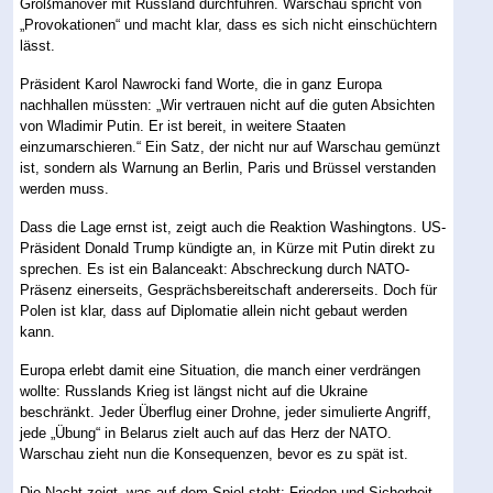
Großmanöver mit Russland durchführen. Warschau spricht von
„Provokationen“ und macht klar, dass es sich nicht einschüchtern
lässt.
Präsident Karol Nawrocki fand Worte, die in ganz Europa
nachhallen müssten: „Wir vertrauen nicht auf die guten Absichten
von Wladimir Putin. Er ist bereit, in weitere Staaten
einzumarschieren.“ Ein Satz, der nicht nur auf Warschau gemünzt
ist, sondern als Warnung an Berlin, Paris und Brüssel verstanden
werden muss.
Dass die Lage ernst ist, zeigt auch die Reaktion Washingtons. US-
Präsident Donald Trump kündigte an, in Kürze mit Putin direkt zu
sprechen. Es ist ein Balanceakt: Abschreckung durch NATO-
Präsenz einerseits, Gesprächsbereitschaft andererseits. Doch für
Polen ist klar, dass auf Diplomatie allein nicht gebaut werden
kann.
Europa erlebt damit eine Situation, die manch einer verdrängen
wollte: Russlands Krieg ist längst nicht auf die Ukraine
beschränkt. Jeder Überflug einer Drohne, jeder simulierte Angriff,
jede „Übung“ in Belarus zielt auch auf das Herz der NATO.
Warschau zieht nun die Konsequenzen, bevor es zu spät ist.
Die Nacht zeigt, was auf dem Spiel steht: Frieden und Sicherheit