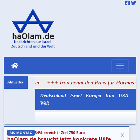
rbergen
+++ Iran nennt den Preis für Hormus: Sechs Ford
Deutschland
Israel
Europa
Iran
USA
Welt
34% erreicht · Ziel 750 Euro
x
BIS MONTAG
haOlam.de braucht jetzt konkrete Hilfe