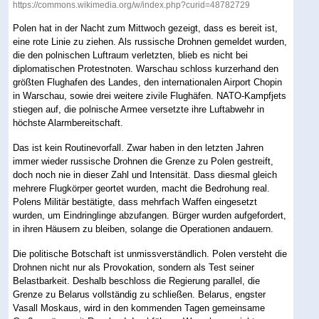
https://commons.wikimedia.org/w/index.php?curid=48782729
Polen hat in der Nacht zum Mittwoch gezeigt, dass es bereit ist,
eine rote Linie zu ziehen. Als russische Drohnen gemeldet wurden,
die den polnischen Luftraum verletzten, blieb es nicht bei
diplomatischen Protestnoten. Warschau schloss kurzerhand den
größten Flughafen des Landes, den internationalen Airport Chopin
in Warschau, sowie drei weitere zivile Flughäfen. NATO-Kampfjets
stiegen auf, die polnische Armee versetzte ihre Luftabwehr in
höchste Alarmbereitschaft.
Das ist kein Routinevorfall. Zwar haben in den letzten Jahren
immer wieder russische Drohnen die Grenze zu Polen gestreift,
doch noch nie in dieser Zahl und Intensität. Dass diesmal gleich
mehrere Flugkörper geortet wurden, macht die Bedrohung real.
Polens Militär bestätigte, dass mehrfach Waffen eingesetzt
wurden, um Eindringlinge abzufangen. Bürger wurden aufgefordert,
in ihren Häusern zu bleiben, solange die Operationen andauern.
Die politische Botschaft ist unmissverständlich. Polen versteht die
Drohnen nicht nur als Provokation, sondern als Test seiner
Belastbarkeit. Deshalb beschloss die Regierung parallel, die
Grenze zu Belarus vollständig zu schließen. Belarus, engster
Vasall Moskaus, wird in den kommenden Tagen gemeinsame