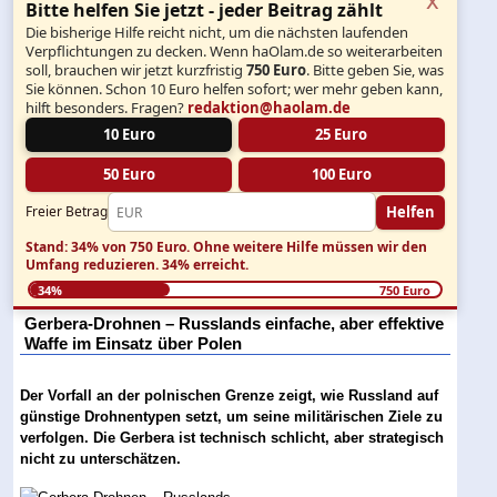
Bitte helfen Sie jetzt - jeder Beitrag zählt
Die bisherige Hilfe reicht nicht, um die nächsten laufenden
Verpflichtungen zu decken. Wenn haOlam.de so weiterarbeiten
soll, brauchen wir jetzt kurzfristig
750 Euro
. Bitte geben Sie, was
Sie können. Schon 10 Euro helfen sofort; wer mehr geben kann,
hilft besonders. Fragen?
redaktion@haolam.de
10 Euro
25 Euro
50 Euro
100 Euro
Helfen
Freier Betrag
Stand: 34% von 750 Euro.
Ohne weitere Hilfe müssen wir den
Umfang reduzieren.
34% erreicht.
34%
750 Euro
Gerbera-Drohnen – Russlands einfache, aber effektive
Waffe im Einsatz über Polen
Der Vorfall an der polnischen Grenze zeigt, wie Russland auf
günstige Drohnentypen setzt, um seine militärischen Ziele zu
verfolgen. Die Gerbera ist technisch schlicht, aber strategisch
nicht zu unterschätzen.