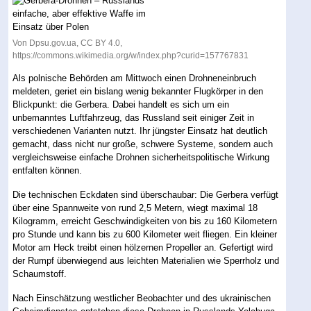
Von Dpsu.gov.ua, CC BY 4.0,
https://commons.wikimedia.org/w/index.php?curid=157767831
Als polnische Behörden am Mittwoch einen Drohneneinbruch
meldeten, geriet ein bislang wenig bekannter Flugkörper in den
Blickpunkt: die Gerbera. Dabei handelt es sich um ein
unbemanntes Luftfahrzeug, das Russland seit einiger Zeit in
verschiedenen Varianten nutzt. Ihr jüngster Einsatz hat deutlich
gemacht, dass nicht nur große, schwere Systeme, sondern auch
vergleichsweise einfache Drohnen sicherheitspolitische Wirkung
entfalten können.
Die technischen Eckdaten sind überschaubar: Die Gerbera verfügt
über eine Spannweite von rund 2,5 Metern, wiegt maximal 18
Kilogramm, erreicht Geschwindigkeiten von bis zu 160 Kilometern
pro Stunde und kann bis zu 600 Kilometer weit fliegen. Ein kleiner
Motor am Heck treibt einen hölzernen Propeller an. Gefertigt wird
der Rumpf überwiegend aus leichten Materialien wie Sperrholz und
Schaumstoff.
Nach Einschätzung westlicher Beobachter und des ukrainischen