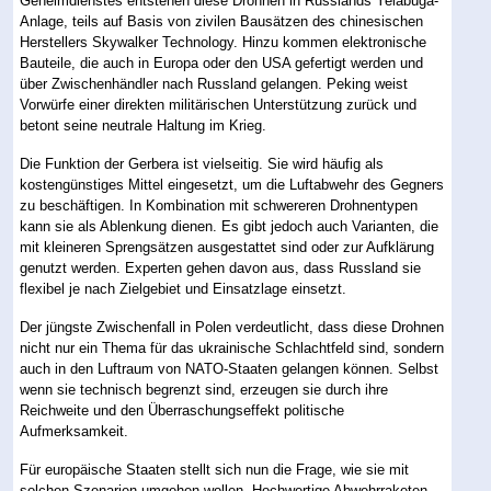
Geheimdienstes entstehen diese Drohnen in Russlands Yelabuga-
Anlage, teils auf Basis von zivilen Bausätzen des chinesischen
Herstellers Skywalker Technology. Hinzu kommen elektronische
Bauteile, die auch in Europa oder den USA gefertigt werden und
über Zwischenhändler nach Russland gelangen. Peking weist
Vorwürfe einer direkten militärischen Unterstützung zurück und
betont seine neutrale Haltung im Krieg.
Die Funktion der Gerbera ist vielseitig. Sie wird häufig als
kostengünstiges Mittel eingesetzt, um die Luftabwehr des Gegners
zu beschäftigen. In Kombination mit schwereren Drohnentypen
kann sie als Ablenkung dienen. Es gibt jedoch auch Varianten, die
mit kleineren Sprengsätzen ausgestattet sind oder zur Aufklärung
genutzt werden. Experten gehen davon aus, dass Russland sie
flexibel je nach Zielgebiet und Einsatzlage einsetzt.
Der jüngste Zwischenfall in Polen verdeutlicht, dass diese Drohnen
nicht nur ein Thema für das ukrainische Schlachtfeld sind, sondern
auch in den Luftraum von NATO-Staaten gelangen können. Selbst
wenn sie technisch begrenzt sind, erzeugen sie durch ihre
Reichweite und den Überraschungseffekt politische
Aufmerksamkeit.
Für europäische Staaten stellt sich nun die Frage, wie sie mit
solchen Szenarien umgehen wollen. Hochwertige Abwehrraketen