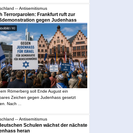
schland -- Antisemitismus
 Terrorparolen: Frankfurt ruft zur
ßdemonstration gegen Judenhass
olbild / KI
dem Römerberg soll Ende August ein
tbares Zeichen gegen Judenhass gesetzt
en. Nach ...
schland -- Antisemitismus
deutschen Schulen wächst der nächste
enhass heran