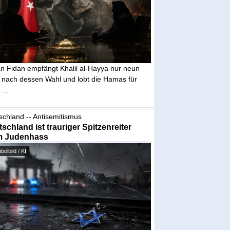
n Fidan empfängt Khalil al-Hayya nur neun
 nach dessen Wahl und lobt die Hamas für
...
schland -- Antisemitismus
schland ist trauriger Spitzenreiter
m Judenhass
olbild / KI