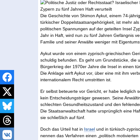
Die Geschichte von Shimon Aykut, einem 74-jährig
türkischer Doppelstaatsangehörigkeit, ist mehr als e
politischen Spannungen auf der geteilten Insel Zy
Jahr in Haft, wird nun zu fünf Jahren Gefängnis ve
Familie und seiner Anwälte weniger mit Eigentumsfr
Aykut wurde von einem zyprisch-griechischen Geric
schuldig befunden. Es geht um Grundstücke, die u
Bürgerkrieg der 1970er Jahre die Insel in einen t
Die Anklage wirft Aykut vor, über eine mit ihm v
internationalem Recht umstritten ist.
Er selbst beteuerte vor Gericht, er habe lediglich
kein Entscheidungsträger gewesen. Seine Anwältin 
schlechten Gesundheitszustand und den fehlenden
Die Staatsanwaltschaft hatte ursprünglich eine Haf
sie schließlich auf fünf.
Doch das Urteil hat in
Israel
und in türkisch-zypri
nennen das Verfahren einen „politisch motivierten 