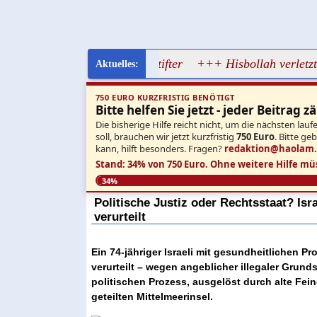
e vom jüdischen Brandstifter
+++ Hisbollah verletzt Waffen
750 EURO KURZFRISTIG BENÖTIGT
Bitte helfen Sie jetzt - jeder Beitrag zä
Die bisherige Hilfe reicht nicht, um die nächsten l
soll, brauchen wir jetzt kurzfristig
750 Euro
. Bitte ge
kann, hilft besonders. Fragen?
redaktion@haolam
Stand: 34% von 750 Euro.
Ohne weitere Hilfe mü
34%
Politische Justiz oder Rechtsstaat? Isr
verurteilt
Ein 74-jähriger Israeli mit gesundheitlichen 
verurteilt – wegen angeblicher illegaler Grund
politischen Prozess, ausgelöst durch alte Fe
geteilten Mittelmeerinsel.