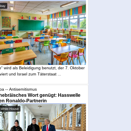
abay
“ wird als Beleidigung benutzt, der 7. Oktober
iviert und Israel zum Täterstaat ...
pa -- Antisemitismus
hebräisches Wort genügt: Hasswelle
en Ronaldo-Partnerin
 White House