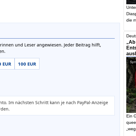
Unte
Dias
die m
Deut
„Ab
rinnen und Leser angewiesen. Jeder Beitrag hilft,
Ents
en.
aus
Symb
0 EUR
100 EUR
nto. Im nächsten Schritt kann je nach PayPal-Anzeige
rden.
Ein 
quee
„weg 