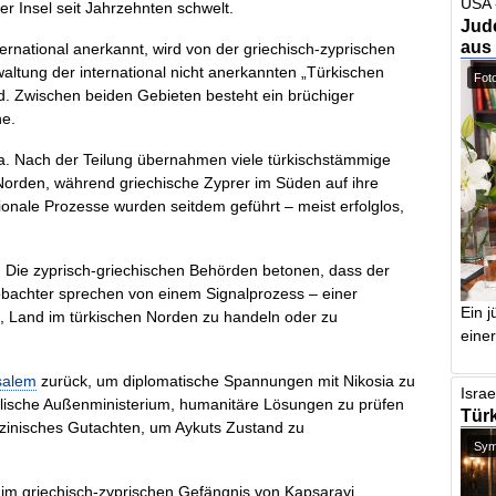
USA 
r Insel seit Jahrzehnten schwelt.
Jude
aus
nternational anerkannt, wird von der griechisch-zyprischen
waltung der international nicht anerkannten „Türkischen
Foto
rd. Zwischen beiden Gebieten besteht ein brüchiger
ne.
ma. Nach der Teilung übernahmen viele türkischstämmige
orden, während griechische Zyprer im Süden auf ihre
tionale Prozesse wurden seitdem geführt – meist erfolglos,
. Die zyprisch-griechischen Behörden betonen, dass der
eobachter sprechen von einem Signalprozess – einer
Ein j
, Land im türkischen Norden zu handeln oder zu
einer
salem
zurück, um diplomatische Spannungen mit Nikosia zu
Israe
raelische Außenministerium, humanitäre Lösungen zu prüfen
Türk
izinisches Gutachten, um Aykuts Zustand zu
Symb
 im griechisch-zyprischen Gefängnis von Kapsarayi