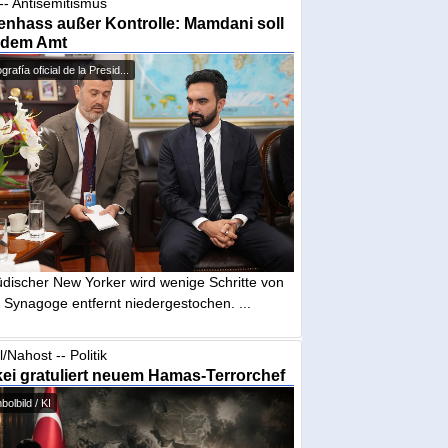
-- Antisemitismus
nhass außer Kontrolle: Mamdani soll
 dem Amt
grafía oficial de la Presid...
üdischer New Yorker wird wenige Schritte von
 Synagoge entfernt niedergestochen. ...
l/Nahost -- Politik
ei gratuliert neuem Hamas-Terrorchef
olbild / KI