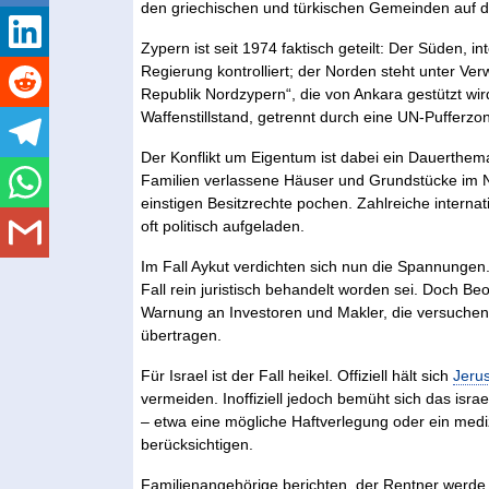
den griechischen und türkischen Gemeinden auf de
Zypern ist seit 1974 faktisch geteilt: Der Süden, i
Regierung kontrolliert; der Norden steht unter Ver
Republik Nordzypern“, die von Ankara gestützt wi
Waffenstillstand, getrennt durch eine UN-Pufferzo
Der Konflikt um Eigentum ist dabei ein Dauerthe
Familien verlassene Häuser und Grundstücke im N
einstigen Besitzrechte pochen. Zahlreiche interna
oft politisch aufgeladen.
Im Fall Aykut verdichten sich nun die Spannungen
Fall rein juristisch behandelt worden sei. Doch B
Warnung an Investoren und Makler, die versuchen
übertragen.
Für Israel ist der Fall heikel. Offiziell hält sich
Jeru
vermeiden. Inoffiziell jedoch bemüht sich das is
– etwa eine mögliche Haftverlegung oder ein med
berücksichtigen.
Familienangehörige berichten, der Rentner werde