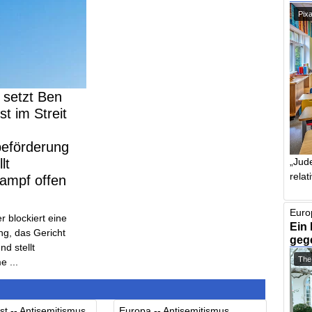
Pix
 setzt Ben
st im Streit
beförderung
„Jude
lt
relat
ampf offen
Euro
r blockiert eine
Ein 
ng, das Gericht
geg
nd stellt
The
 ...
st -- Antisemitismus
Europa -- Antisemitismus