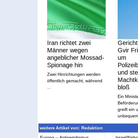
Iran richtet zwei
Gericht
Männer wegen
Gvir Fri
angeblicher Mossad-
um
Spionage hin
Polizei
und stel
Zwei Hinrichtungen werden
Machtk
öffentlich gemacht, während
bloß
...
Ein Ministe
Beförderu
greift ein u
unbequeme
weitere Artikel von: Redaktion
Europa -- Antisemitismus
Israel/Naho