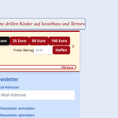
en Kinder auf Israelhass und Terrorverklärung
+++ Der Ans
Euro
25 Euro
50 Euro
100 Euro
x
Freier Betrag
Helfen
750 Euro
wsletter
ail Adresse:
Newsletter anmelden
Newsletter abmelden