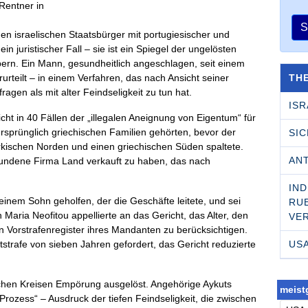
S
en israelischen Staatsbürger mit portugiesischer und
in juristischer Fall – sie ist ein Spiegel der ungelösten
pern. Ein Mann, gesundheitlich angeschlagen, seit einem
TH
rurteilt – in einem Verfahren, das nach Ansicht seiner
agen als mit alter Feindseligkeit zu tun hat.
ISR
ht in 40 Fällen der „illegalen Aneignung von Eigentum“ für
rsprünglich griechischen Familien gehörten, bevor der
SI
ürkischen Norden und einen griechischen Süden spaltete.
AN
erbundene Firma Land verkauft zu haben, das nach
IND
 seinem Sohn geholfen, der die Geschäfte leitete, und sei
RU­
Maria Neofitou appellierte an das Gericht, das Alter, den
VE
 Vorstrafenregister ihres Mandanten zu berücksichtigen.
US
tstrafe von sieben Jahren gefordert, das Gericht reduzierte
schen Kreisen Empörung ausgelöst. Angehörige Aykuts
meistg
Prozess“ – Ausdruck der tiefen Feindseligkeit, die zwischen