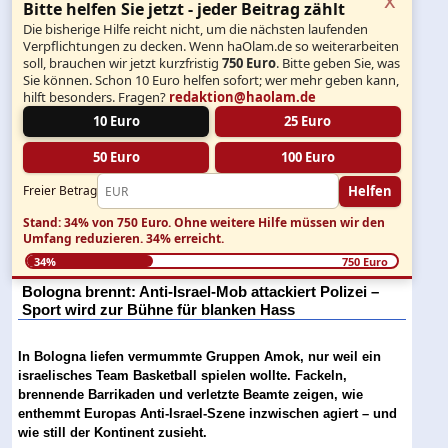
Bitte helfen Sie jetzt - jeder Beitrag zählt
Die bisherige Hilfe reicht nicht, um die nächsten laufenden
Verpflichtungen zu decken. Wenn haOlam.de so weiterarbeiten
soll, brauchen wir jetzt kurzfristig
750 Euro
. Bitte geben Sie, was
Sie können. Schon 10 Euro helfen sofort; wer mehr geben kann,
hilft besonders. Fragen?
redaktion@haolam.de
10 Euro
25 Euro
50 Euro
100 Euro
Helfen
Freier Betrag
Stand: 34% von 750 Euro.
Ohne weitere Hilfe müssen wir den
Umfang reduzieren.
34% erreicht.
34%
750 Euro
Bologna brennt: Anti-Israel-Mob attackiert Polizei –
Sport wird zur Bühne für blanken Hass
In Bologna liefen vermummte Gruppen Amok, nur weil ein
israelisches Team Basketball spielen wollte. Fackeln,
brennende Barrikaden und verletzte Beamte zeigen, wie
enthemmt Europas Anti-Israel-Szene inzwischen agiert – und
wie still der Kontinent zusieht.