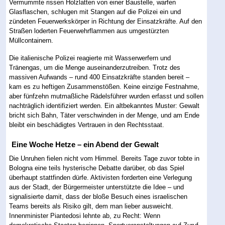
Vermummte rissen Holzlatten von einer Baustelle, warfen
Glasflaschen, schlugen mit Stangen auf die Polizei ein und
zündeten Feuerwerkskörper in Richtung der Einsatzkräfte. Auf den
Straßen loderten Feuerwehrflammen aus umgestürzten
Müllcontainern.
Die italienische Polizei reagierte mit Wasserwerfern und
Tränengas, um die Menge auseinanderzutreiben. Trotz des
massiven Aufwands – rund 400 Einsatzkräfte standen bereit –
kam es zu heftigen Zusammenstößen. Keine einzige Festnahme,
aber fünfzehn mutmaßliche Rädelsführer wurden erfasst und sollen
nachträglich identifiziert werden. Ein altbekanntes Muster: Gewalt
bricht sich Bahn, Täter verschwinden in der Menge, und am Ende
bleibt ein beschädigtes Vertrauen in den Rechtsstaat.
Eine Woche Hetze – ein Abend der Gewalt
Die Unruhen fielen nicht vom Himmel. Bereits Tage zuvor tobte in
Bologna eine teils hysterische Debatte darüber, ob das Spiel
überhaupt stattfinden dürfe. Aktivisten forderten eine Verlegung
aus der Stadt, der Bürgermeister unterstützte die Idee – und
signalisierte damit, dass der bloße Besuch eines israelischen
Teams bereits als Risiko gilt, dem man lieber ausweicht.
Innenminister Piantedosi lehnte ab, zu Recht: Wenn