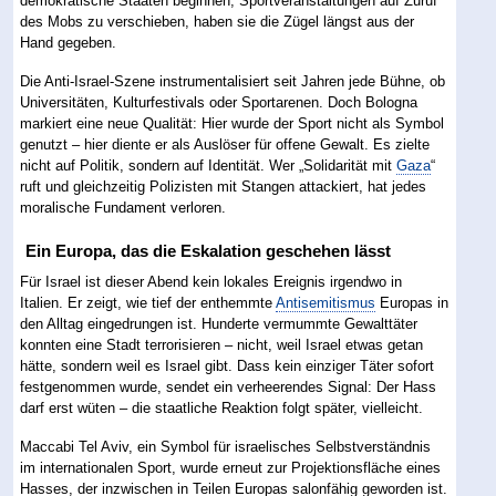
demokratische Staaten beginnen, Sportveranstaltungen auf Zuruf
des Mobs zu verschieben, haben sie die Zügel längst aus der
Hand gegeben.
Die Anti-Israel-Szene instrumentalisiert seit Jahren jede Bühne, ob
Universitäten, Kulturfestivals oder Sportarenen. Doch Bologna
markiert eine neue Qualität: Hier wurde der Sport nicht als Symbol
genutzt – hier diente er als Auslöser für offene Gewalt. Es zielte
nicht auf Politik, sondern auf Identität. Wer „Solidarität mit
Gaza
“
ruft und gleichzeitig Polizisten mit Stangen attackiert, hat jedes
moralische Fundament verloren.
Ein Europa, das die Eskalation geschehen lässt
Für Israel ist dieser Abend kein lokales Ereignis irgendwo in
Italien. Er zeigt, wie tief der enthemmte
Antisemitismus
Europas in
den Alltag eingedrungen ist. Hunderte vermummte Gewalttäter
konnten eine Stadt terrorisieren – nicht, weil Israel etwas getan
hätte, sondern weil es Israel gibt. Dass kein einziger Täter sofort
festgenommen wurde, sendet ein verheerendes Signal: Der Hass
darf erst wüten – die staatliche Reaktion folgt später, vielleicht.
Maccabi Tel Aviv, ein Symbol für israelisches Selbstverständnis
im internationalen Sport, wurde erneut zur Projektionsfläche eines
Hasses, der inzwischen in Teilen Europas salonfähig geworden ist.