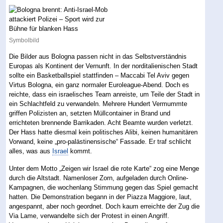
Symbolbild
Die Bilder aus Bologna passen nicht in das Selbstverständnis
Europas als Kontinent der Vernunft. In der norditalienischen Stadt
sollte ein Basketballspiel stattfinden – Maccabi Tel Aviv gegen
Virtus Bologna, ein ganz normaler Euroleague-Abend. Doch es
reichte, dass ein israelisches Team anreiste, um Teile der Stadt in
ein Schlachtfeld zu verwandeln. Mehrere Hundert Vermummte
griffen Polizisten an, setzten Müllcontainer in Brand und
errichteten brennende Barrikaden. Acht Beamte wurden verletzt.
Der Hass hatte diesmal kein politisches Alibi, keinen humanitären
Vorwand, keine „pro-palästinensische“ Fassade. Er traf schlicht
alles, was aus
Israel
kommt.
Unter dem Motto „Zeigen wir Israel die rote Karte“ zog eine Menge
durch die Altstadt. Namenloser Zorn, aufgeladen durch Online-
Kampagnen, die wochenlang Stimmung gegen das Spiel gemacht
hatten. Die Demonstration begann in der Piazza Maggiore, laut,
angespannt, aber noch geordnet. Doch kaum erreichte der Zug die
Via Lame, verwandelte sich der Protest in einen Angriff.