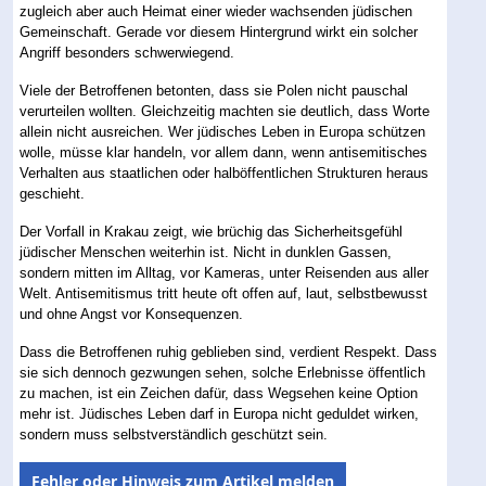
zugleich aber auch Heimat einer wieder wachsenden jüdischen
Gemeinschaft. Gerade vor diesem Hintergrund wirkt ein solcher
Angriff besonders schwerwiegend.
Viele der Betroffenen betonten, dass sie Polen nicht pauschal
verurteilen wollten. Gleichzeitig machten sie deutlich, dass Worte
allein nicht ausreichen. Wer jüdisches Leben in Europa schützen
wolle, müsse klar handeln, vor allem dann, wenn antisemitisches
Verhalten aus staatlichen oder halböffentlichen Strukturen heraus
geschieht.
Der Vorfall in Krakau zeigt, wie brüchig das Sicherheitsgefühl
jüdischer Menschen weiterhin ist. Nicht in dunklen Gassen,
sondern mitten im Alltag, vor Kameras, unter Reisenden aus aller
Welt. Antisemitismus tritt heute oft offen auf, laut, selbstbewusst
und ohne Angst vor Konsequenzen.
Dass die Betroffenen ruhig geblieben sind, verdient Respekt. Dass
sie sich dennoch gezwungen sehen, solche Erlebnisse öffentlich
zu machen, ist ein Zeichen dafür, dass Wegsehen keine Option
mehr ist. Jüdisches Leben darf in Europa nicht geduldet wirken,
sondern muss selbstverständlich geschützt sein.
Fehler oder Hinweis zum Artikel melden