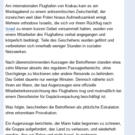
Am internationalen Flughafen von Krakau kam es am
Montagabend zu einem antisemitischen Zwischenfall, der
inzwischen weit über Polen hinaus Aufmerksamkeit erregt.
Mehrere orthodoxe Israelis, die sich vor ihrem Rückflug nach
Israel
zu einem kurzen Gebet versammelt hatten, wurden von
einem Mitarbeiter des Flughafens verbal angegangen und
körperlich bedrängt. Teile des Geschehens wurden gefilmt und
verbreiteten sich innerhalb weniger Stunden in sozialen
Netzwerken.
Nach übereinstimmenden Aussagen der Betroffenen standen etwa
zehn Männer abseits des regulären Passagierbereichs, ohne
Durchgänge zu blockieren oder andere Reisende zu behindern.
Das Gebet dauerte nur wenige Minuten. Dennoch näherte sich
ihnen ein Mann, der laut Augenzeugen eine offizielle
Mitarbeiterkennzeichnung des Flughafens trug und mutmaßlich bei
einem Dienstleister für Gepäckverpackung beschäftigt ist.
Was folgte, beschreiben die Betroffenen als plötzliche Eskalation
ohne erkennbare Provokation.
Ein Augenzeuge berichtete, der Mann habe begonnen zu schreien,
die Gruppe aufgefordert, das Land zu verlassen, und wiederholt
gerufen, dies sei Polen und nicht Israel. In mehreren