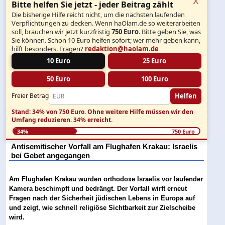
Bitte helfen Sie jetzt - jeder Beitrag zählt
Die bisherige Hilfe reicht nicht, um die nächsten laufenden
Verpflichtungen zu decken. Wenn haOlam.de so weiterarbeiten
soll, brauchen wir jetzt kurzfristig
750 Euro
. Bitte geben Sie, was
Sie können. Schon 10 Euro helfen sofort; wer mehr geben kann,
hilft besonders. Fragen?
redaktion@haolam.de
10 Euro
25 Euro
50 Euro
100 Euro
Helfen
Freier Betrag
Stand: 34% von 750 Euro.
Ohne weitere Hilfe müssen wir den
Umfang reduzieren.
34% erreicht.
34%
750 Euro
Antisemitischer Vorfall am Flughafen Krakau: Israelis
bei Gebet angegangen
Am Flughafen Krakau wurden orthodoxe Israelis vor laufender
Kamera beschimpft und bedrängt. Der Vorfall wirft erneut
Fragen nach der Sicherheit jüdischen Lebens in Europa auf
und zeigt, wie schnell religiöse Sichtbarkeit zur Zielscheibe
wird.