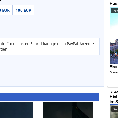
Has
0 EUR
100 EUR
Pix
nto. Im nächsten Schritt kann je nach PayPal-Anzeige
rden.
Eine
Mann,
...
Israe
Hisb
im 
Symb