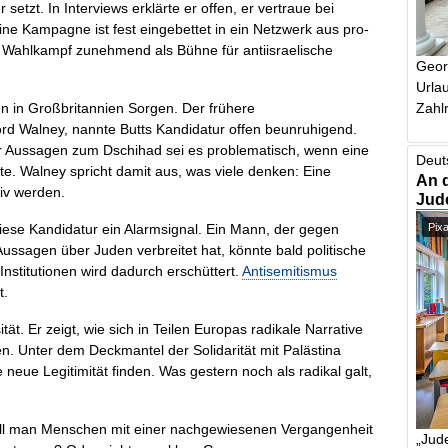
setzt. In Interviews erklärte er offen, er vertraue bei
ine Kampagne ist fest eingebettet in ein Netzwerk aus pro-
n Wahlkampf zunehmend als Bühne für antiisraelische
Geor
Urlau
Zahlr
n in Großbritannien Sorgen. Der frühere
ord Walney, nannte Butts Kandidatur offen beunruhigend.
er Aussagen zum Dschihad sei es problematisch, wenn eine
Deut
e. Walney spricht damit aus, was viele denken: Eine
An 
aiv werden.
Jud
Pix
diese Kandidatur ein Alarmsignal. Ein Mann, der gegen
Aussagen über Juden verbreitet hat, könnte bald politische
Institutionen wird dadurch erschüttert.
Antisemitismus
t.
ität. Er zeigt, wie sich in Teilen Europas radikale Narrative
. Unter dem Deckmantel der Solidarität mit Palästina
neue Legitimität finden. Was gestern noch als radikal galt,
.
Will man Menschen mit einer nachgewiesenen Vergangenheit
„Jude