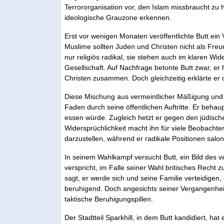
Terrororganisation vor, den Islam missbraucht zu 
ideologische Grauzone erkennen.
Erst vor wenigen Monaten veröffentlichte Butt ein 
Muslime sollten Juden und Christen nicht als Fre
nur religiös radikal, sie stehen auch im klaren Wi
Gesellschaft. Auf Nachfrage betonte Butt zwar, er
Christen zusammen. Doch gleichzeitig erklärte er 
Diese Mischung aus vermeintlicher Mäßigung und kl
Faden durch seine öffentlichen Auftritte. Er beha
essen würde. Zugleich hetzt er gegen den jüdisch
Widersprüchlichkeit macht ihn für viele Beobachter
darzustellen, während er radikale Positionen salo
In seinem Wahlkampf versucht Butt, ein Bild des 
verspricht, im Falle seiner Wahl britisches Recht
sagt, er werde sich und seine Familie verteidige
beruhigend. Doch angesichts seiner Vergangenheit
taktische Beruhigungspillen.
Der Stadtteil Sparkhill, in dem Butt kandidiert, h