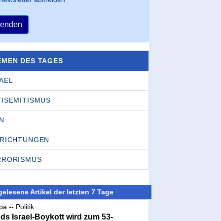
enden
EMEN DES TAGES
AEL
TISEMITISMUS
N
NRICHTUNGEN
RRORISMUS
elesene Artikel der letzten 7 Tage
a -- Politik
nds Israel-Boykott wird zum 53-