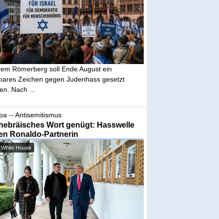
dem Römerberg soll Ende August ein
tbares Zeichen gegen Judenhass gesetzt
en. Nach ...
pa -- Antisemitismus
hebräisches Wort genügt: Hasswelle
en Ronaldo-Partnerin
 White House