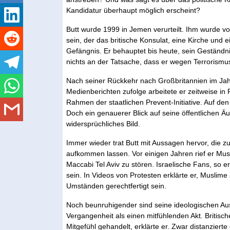
Kandidatur überhaupt möglich erscheint?
Butt wurde 1999 in Jemen verurteilt. Ihm wurde v
sein, der das britische Konsulat, eine Kirche und 
Gefängnis. Er behauptet bis heute, sein Geständn
nichts an der Tatsache, dass er wegen Terrorismus 
Nach seiner Rückkehr nach Großbritannien im Jah
Medienberichten zufolge arbeitete er zeitweise i
Rahmen der staatlichen Prevent-Initiative. Auf de
Doch ein genauerer Blick auf seine öffentlichen Ä
widersprüchliches Bild.
Immer wieder trat Butt mit Aussagen hervor, die 
aufkommen lassen. Vor einigen Jahren rief er Musl
Maccabi Tel Aviv zu stören. Israelische Fans, so e
sein. In Videos von Protesten erklärte er, Muslim
Umständen gerechtfertigt sein.
Noch beunruhigender sind seine ideologischen Au
Vergangenheit als einen mitfühlenden Akt. Britische
Mitgefühl gehandelt, erklärte er. Zwar distanzier