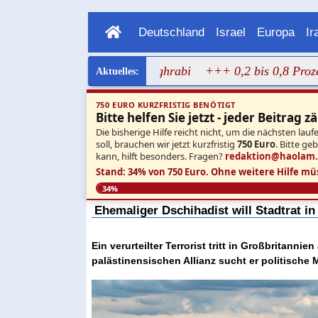
Deutschland
Israel
Europa
Ir
ragen Bild von Dalal Mughrabi
+++ 0,2 bis 0,8 Prozent: N
750 EURO KURZFRISTIG BENÖTIGT
Bitte helfen Sie jetzt - jeder Beitrag zä
Die bisherige Hilfe reicht nicht, um die nächsten l
soll, brauchen wir jetzt kurzfristig
750 Euro
. Bitte ge
kann, hilft besonders. Fragen?
redaktion@haolam
Stand: 34% von 750 Euro.
Ohne weitere Hilfe mü
34%
Ehemaliger Dschihadist will Stadtrat 
Ein verurteilter Terrorist tritt in Großbritanni
palästinensischen Allianz sucht er politische 