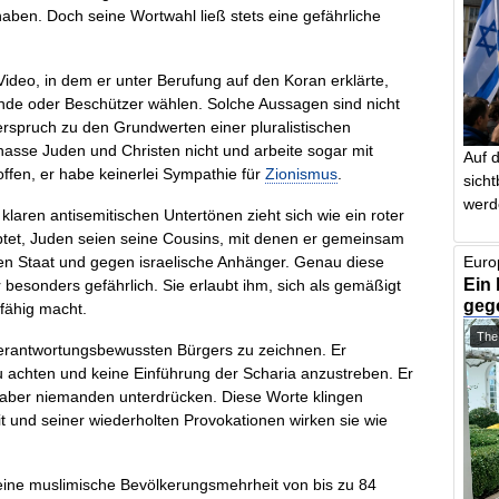
haben. Doch seine Wortwahl ließ stets eine gefährliche
Video, in dem er unter Berufung auf den Koran erklärte,
unde oder Beschützer wählen. Solche Aussagen sind nicht
derspruch zu den Grundwerten einer pluralistischen
 hasse Juden und Christen nicht und arbeite sogar mit
Auf 
offen, er habe keinerlei Sympathie für
Zionismus
.
sich
werd
aren antisemitischen Untertönen zieht sich wie ein roter
uptet, Juden seien seine Cousins, mit denen er gemeinsam
Euro
en Staat und gegen israelische Anhänger. Genau diese
Ein 
 besonders gefährlich. Sie erlaubt ihm, sich als gemäßigt
geg
nfähig macht.
The
verantwortungsbewussten Bürgers zu zeichnen. Er
 zu achten und keine Einführung der Scharia anzustreben. Er
n, aber niemanden unterdrücken. Diese Worte klingen
 und seiner wiederholten Provokationen wirken sie wie
at eine muslimische Bevölkerungsmehrheit von bis zu 84