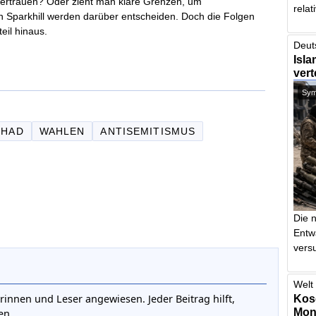
nvertrauen? Oder zieht man klare Grenzen, um
relat
 Sparkhill werden darüber entscheiden. Doch die Folgen
eil hinaus.
Deut
Isla
vert
Symb
IHAD
WAHLEN
ANTISEMITISMUS
Die 
Entw
vers
Welt 
rinnen und Leser angewiesen. Jeder Beitrag hilft,
Kos
Mont
en.