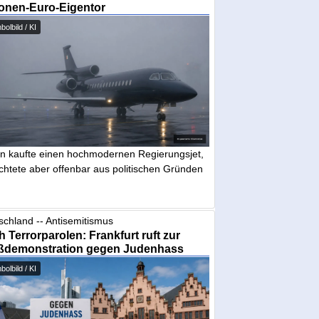
ionen-Euro-Eigentor
olbild / KI
in kaufte einen hochmodernen Regierungsjet,
chtete aber offenbar aus politischen Gründen
schland -- Antisemitismus
 Terrorparolen: Frankfurt ruft zur
ßdemonstration gegen Judenhass
olbild / KI