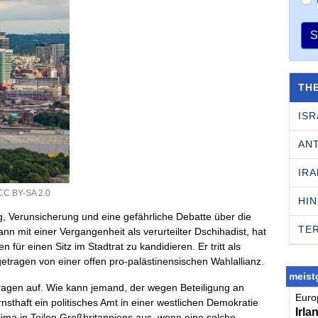
S
TH
ISR
AN
IRA
CC BY-SA 2.0
HI
, Verunsicherung und eine gefährliche Debatte über die
TE
ann mit einer Vergangenheit als verurteilter Dschihadist, hat
r einen Sitz im Stadtrat zu kandidieren. Er tritt als
getragen von einer offen pro-palästinensischen Wahlallianz.
meistg
ragen auf. Wie kann jemand, der wegen Beteiligung an
Europ
ernsthaft ein politisches Amt in einer westlichen Demokratie
Irla
lima in Teilen Großbritanniens aus, wenn eine solche