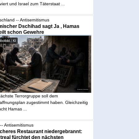
iviert und Israel zum Täterstaat ...
schland -- Antisemitismus
mischer Dschihad sagt Ja , Hamas
eilt schon Gewehre
olbild / KI
nächste Terrorgruppe soll dem
affnungsplan zugestimmt haben. Gleichzeitig
ucht Hamas ...
-- Antisemitismus
cheres Restaurant niedergebrannt:
real fürchtet den nächsten