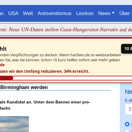
an
USA
Welt
Antisemitismus
Lexikon
News
Über
eue UN-Daten stellen Gaza-Hungersnot-Narrativ auf den Kop
hlt
10 
aufenden Verpflichtungen zu decken. Wenn haOlam.de so weiterarbeiten
ben Sie, was Sie können. Schon 10 Euro helfen sofort; wer mehr geben
.de
ssen wir den Umfang reduzieren.
34% erreicht.
in Birmingham werden
Ne
E-M
en als Kandidat an. Unter dem Banner einer pro-
Macht.