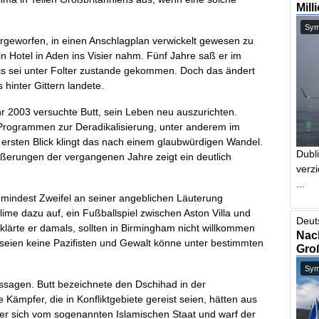
Mill
Symb
orgeworfen, in einen Anschlagplan verwickelt gewesen zu
ein Hotel in Aden ins Visier nahm. Fünf Jahre saß er im
is sei unter Folter zustande gekommen. Doch das ändert
hinter Gittern landete.
r 2003 versuchte Butt, sein Leben neu auszurichten.
n Programmen zur Deradikalisierung, unter anderem im
n ersten Blick klingt das nach einem glaubwürdigen Wandel.
Dubl
ußerungen der vergangenen Jahre zeigt ein deutlich
verzi
...
zumindest Zweifel an seiner angeblichen Läuterung
ime dazu auf, ein Fußballspiel zwischen Aston Villa und
Deut
rklärte er damals, sollten in Birmingham nicht willkommen
Nach
e seien keine Pazifisten und Gewalt könne unter bestimmten
Gro
Symb
ssagen. Butt bezeichnete den Dschihad in der
 Kämpfer, die in Konfliktgebiete gereist seien, hätten aus
te er sich vom sogenannten Islamischen Staat und warf der