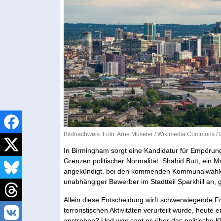
Bildnachweis: Foto: Arne Müseler /
Wikimedia Commons
/
In Birmingham sorgt eine Kandidatur für Empörung
Grenzen politischer Normalität. Shahid Butt, ein M
angekündigt, bei den kommenden Kommunalwahlen fü
unabhängiger Bewerber im Stadtteil Sparkhill an, 
Allein diese Entscheidung wirft schwerwiegende F
terroristischen Aktivitäten verurteilt wurde, heute 
anstreben? Und was sagt es über das politische K