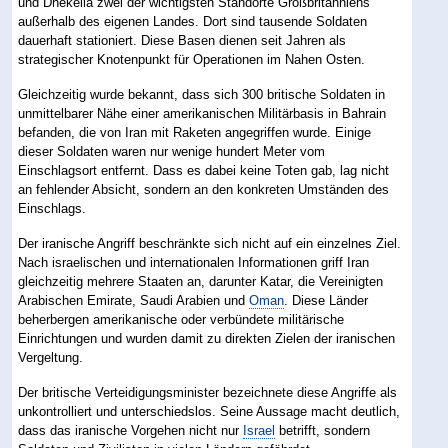
und Dhekelia zwei der wichtigsten Standorte Großbritanniens
außerhalb des eigenen Landes. Dort sind tausende Soldaten
dauerhaft stationiert. Diese Basen dienen seit Jahren als
strategischer Knotenpunkt für Operationen im Nahen Osten.
Gleichzeitig wurde bekannt, dass sich 300 britische Soldaten in
unmittelbarer Nähe einer amerikanischen Militärbasis in Bahrain
befanden, die von Iran mit Raketen angegriffen wurde. Einige
dieser Soldaten waren nur wenige hundert Meter vom
Einschlagsort entfernt. Dass es dabei keine Toten gab, lag nicht
an fehlender Absicht, sondern an den konkreten Umständen des
Einschlags.
Der iranische Angriff beschränkte sich nicht auf ein einzelnes Ziel.
Nach israelischen und internationalen Informationen griff Iran
gleichzeitig mehrere Staaten an, darunter Katar, die Vereinigten
Arabischen Emirate, Saudi Arabien und
Oman
. Diese Länder
beherbergen amerikanische oder verbündete militärische
Einrichtungen und wurden damit zu direkten Zielen der iranischen
Vergeltung.
Der britische Verteidigungsminister bezeichnete diese Angriffe als
unkontrolliert und unterschiedslos. Seine Aussage macht deutlich,
dass das iranische Vorgehen nicht nur
Israel
betrifft, sondern