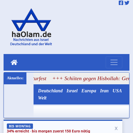
ulturfest
+++ Schiiten gegen Hisbollah: Gemayel ruft zum
Deutschland
Israel
Europa
Iran
USA
Welt
x
BIS MONTAG
34% erreicht · bis morgen zuerst 150 Euro nötig