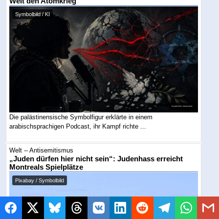
Welt den Atomkrieg
Symbolbild / KI
Die palästinensische Symbolfigur erklärte in einem
arabischsprachigen Podcast, ihr Kampf richte ...
Welt -- Antisemitismus
„Juden dürfen hier nicht sein“: Judenhass erreicht
Montreals Spielplätze
Pixabay / Symbolbild