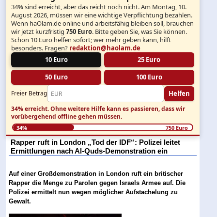
34% sind erreicht, aber das reicht noch nicht. Am Montag, 10.
August 2026, müssen wir eine wichtige Verpflichtung bezahlen.
Wenn haOlam.de online und arbeitsfähig bleiben soll, brauchen
wir jetzt kurzfristig
750 Euro
. Bitte geben Sie, was Sie können.
Schon 10 Euro helfen sofort; wer mehr geben kann, hilft
besonders. Fragen?
redaktion@haolam.de
10 Euro
25 Euro
50 Euro
100 Euro
Helfen
Freier Betrag
34% erreicht.
Ohne weitere Hilfe kann es passieren, dass wir
vorübergehend offline gehen müssen.
34%
750 Euro
Rapper ruft in London „Tod der IDF“: Polizei leitet
Ermittlungen nach Al-Quds-Demonstration ein
Auf einer Großdemonstration in London ruft ein britischer
Rapper die Menge zu Parolen gegen Israels Armee auf. Die
Polizei ermittelt nun wegen möglicher Aufstachelung zu
Gewalt.