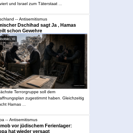
iviert und Israel zum Täterstaat ...
schland -- Antisemitismus
mischer Dschihad sagt Ja , Hamas
eilt schon Gewehre
olbild / KI
nächste Terrorgruppe soll dem
affnungsplan zugestimmt haben. Gleichzeitig
ucht Hamas ...
pa -- Antisemitismus
mob vor jüdischem Ferienlager:
pa hat wieder versagt