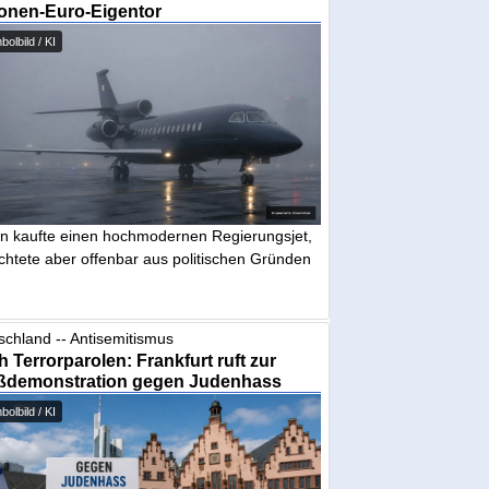
ionen-Euro-Eigentor
olbild / KI
in kaufte einen hochmodernen Regierungsjet,
chtete aber offenbar aus politischen Gründen
schland -- Antisemitismus
 Terrorparolen: Frankfurt ruft zur
ßdemonstration gegen Judenhass
olbild / KI