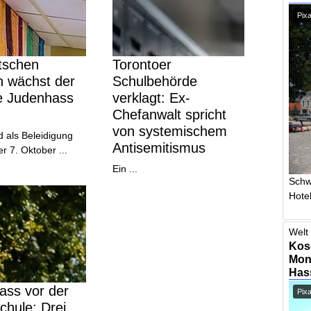
Pixa
tschen
Torontoer
n wächst der
Schulbehörde
e Judenhass
verklagt: Ex-
Chefanwalt spricht
von systemischem
d als Beleidigung
Antisemitismus
er 7. Oktober ...
Ein ...
Schw
Hotel
Welt 
Kos
Mont
Has
ass vor der
Pix
hule: Drei