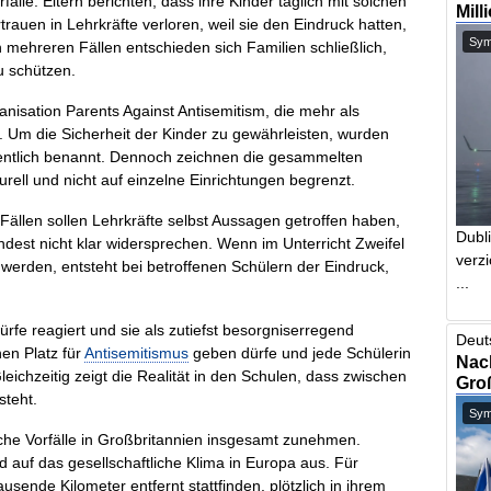
fälle. Eltern berichten, dass ihre Kinder täglich mit solchen
Mill
rtrauen in Lehrkräfte verloren, weil sie den Eindruck hatten,
Symb
ehreren Fällen entschieden sich Familien schließlich,
u schützen.
isation Parents Against Antisemitism, die mehr als
 Um die Sicherheit der Kinder zu gewährleisten, wurden
fentlich benannt. Dennoch zeichnen die gesammelten
urell und nicht auf einzelne Einrichtungen begrenzt.
n Fällen sollen Lehrkräfte selbst Aussagen getroffen haben,
Dubl
indest nicht klar widersprechen. Wenn im Unterricht Zweifel
verzi
werden, entsteht bei betroffenen Schülern der Eindruck,
...
ürfe reagiert und sie als zutiefst besorgniserregend
Deut
nen Platz für
Antisemitismus
geben dürfe und jede Schülerin
Nach
eichzeitig zeigt die Realität in den Schulen, dass zwischen
Gro
steht.
Symb
tische Vorfälle in Großbritannien insgesamt zunehmen.
auf das gesellschaftliche Klima in Europa aus. Für
ausende Kilometer entfernt stattfinden, plötzlich in ihrem