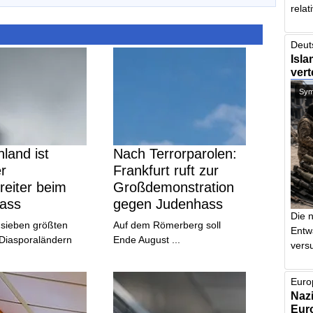
relat
Deut
Isla
vert
Symb
land ist
Nach Terrorparolen:
er
Frankfurt ruft zur
reiter beim
Großdemonstration
ass
gegen Judenhass
Die 
 sieben größten
Auf dem Römerberg soll
Entw
 Diasporaländern
Ende August ...
vers
Euro
Nazi
Euro