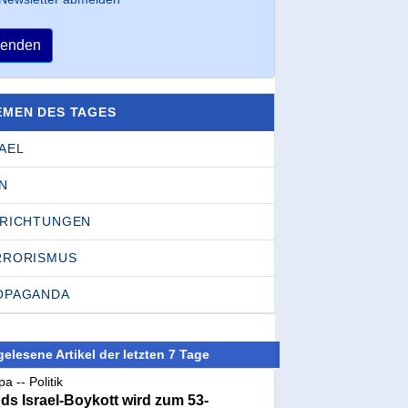
enden
EMEN DES TAGES
AEL
N
NRICHTUNGEN
RRORISMUS
OPAGANDA
elesene Artikel der letzten 7 Tage
a -- Politik
nds Israel-Boykott wird zum 53-