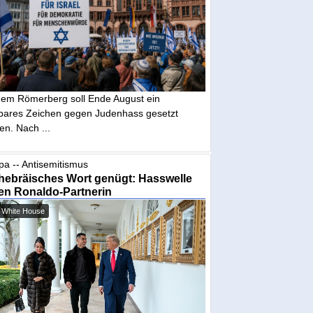
dem Römerberg soll Ende August ein
tbares Zeichen gegen Judenhass gesetzt
en. Nach ...
pa -- Antisemitismus
hebräisches Wort genügt: Hasswelle
en Ronaldo-Partnerin
 White House