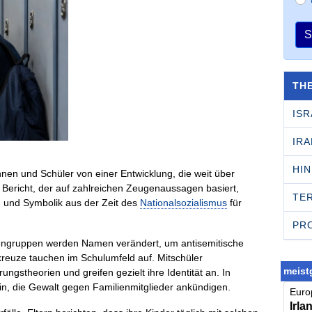
S
TH
ISR
IRA
HI
nen und Schüler von einer Entwicklung, die weit über
n Bericht, der auf zahlreichen Zeugenaussagen basiert,
TE
 und Symbolik aus der Zeit des
Nationalsozialismus
für
PR
ssengruppen werden Namen verändert, um antisemitische
kreuze tauchen im Schulumfeld auf. Mitschüler
meistg
ngstheorien und greifen gezielt ihre Identität an. In
in, die Gewalt gegen Familienmitglieder ankündigen.
Europ
Irla