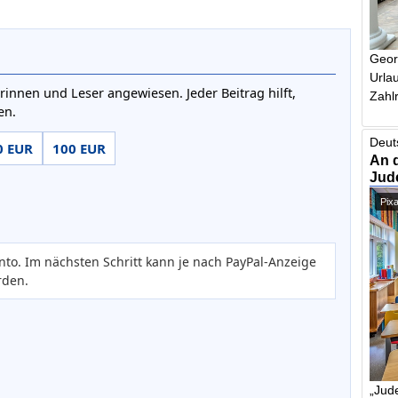
Geor
Urlau
rinnen und Leser angewiesen. Jeder Beitrag hilft,
Zahlr
en.
Deut
0 EUR
100 EUR
An 
Jud
Pix
nto. Im nächsten Schritt kann je nach PayPal-Anzeige
rden.
„Jude