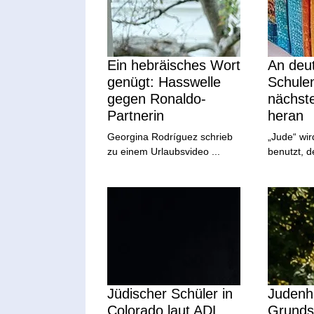
Ein hebräisches Wort
An deu
genügt: Hasswelle
Schule
gegen Ronaldo-
nächst
Partnerin
heran
Georgina Rodríguez schrieb
„Jude“ wir
zu einem Urlaubsvideo ...
benutzt, d
Jüdischer Schüler in
Judenh
Colorado laut ADL
Grundsc