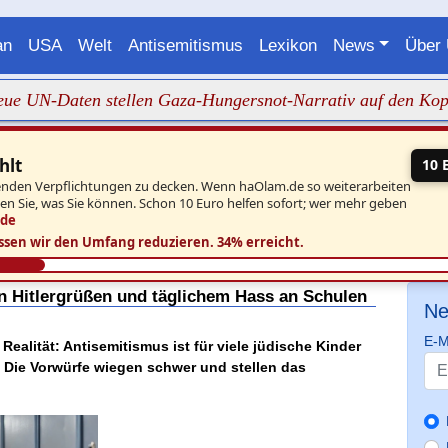
an
USA
Welt
Antisemitismus
Lexikon
News
Über
-Daten stellen Gaza-Hungersnot-Narrativ auf den Kopf
+++
hlt
10 
aufenden Verpflichtungen zu decken. Wenn haOlam.de so weiterarbeiten
ben Sie, was Sie können. Schon 10 Euro helfen sofort; wer mehr geben
.de
ssen wir den Umfang reduzieren.
34% erreicht.
n Hitlergrüßen und täglichem Hass an Schulen
Ne
E-M
Realität: Antisemitismus ist für viele jüdische Kinder
g. Die Vorwürfe wiegen schwer und stellen das