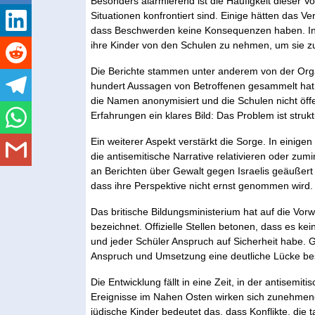
Besonders alarmierend ist die Häufigkeit dieser Vor
Situationen konfrontiert sind. Einige hätten das Ve
dass Beschwerden keine Konsequenzen haben. In m
ihre Kinder von den Schulen zu nehmen, um sie z
Die Berichte stammen unter anderem von der Organ
hundert Aussagen von Betroffenen gesammelt hat.
die Namen anonymisiert und die Schulen nicht öf
Erfahrungen ein klares Bild: Das Problem ist strukt
Ein weiterer Aspekt verstärkt die Sorge. In einige
die antisemitische Narrative relativieren oder zum
an Berichten über Gewalt gegen Israelis geäußert 
dass ihre Perspektive nicht ernst genommen wird.
Das britische Bildungsministerium hat auf die Vorw
bezeichnet. Offizielle Stellen betonen, dass es kei
und jeder Schüler Anspruch auf Sicherheit habe. Gl
Anspruch und Umsetzung eine deutliche Lücke be
Die Entwicklung fällt in eine Zeit, in der antisemi
Ereignisse im Nahen Osten wirken sich zunehmend 
jüdische Kinder bedeutet das, dass Konflikte, die t