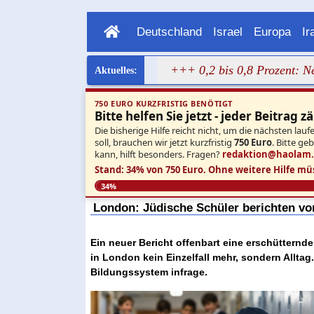
Deutschland
Israel
Europa
Ir
ild von Dalal Mughrabi
+++ 0,2 bis 0,8 Prozent: Neue UN
750 EURO KURZFRISTIG BENÖTIGT
Bitte helfen Sie jetzt - jeder Beitrag zä
Die bisherige Hilfe reicht nicht, um die nächsten l
soll, brauchen wir jetzt kurzfristig
750 Euro
. Bitte ge
kann, hilft besonders. Fragen?
redaktion@haolam
Stand: 34% von 750 Euro.
Ohne weitere Hilfe mü
34%
London: Jüdische Schüler berichten vo
Ein neuer Bericht offenbart eine erschütternde 
in London kein Einzelfall mehr, sondern Allta
Bildungssystem infrage.