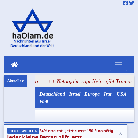
ten
+++ Netanjahu sagt Nein, gibt Trumps Gaza-Plan abe
Deutschland
Israel
Europa
Iran
USA
Welt
34% erreicht · jetzt zuerst 150 Euro nötig
x
HEUTE WICHTIG
Jeder kleine Betrag hilft jetzt