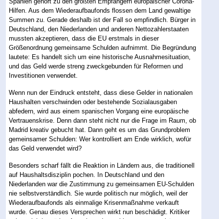
Spanien gehört zu den größten Empfängern europäischer Corona-
Hilfen. Aus dem Wiederaufbaufonds flossen dem Land gewaltige
Summen zu. Gerade deshalb ist der Fall so empfindlich. Bürger in
Deutschland, den Niederlanden und anderen Nettozahlerstaaten
mussten akzeptieren, dass die EU erstmals in dieser
Größenordnung gemeinsame Schulden aufnimmt. Die Begründung
lautete: Es handelt sich um eine historische Ausnahmesituation,
und das Geld werde streng zweckgebunden für Reformen und
Investitionen verwendet.
Wenn nun der Eindruck entsteht, dass diese Gelder in nationalen
Haushalten verschwinden oder bestehende Sozialausgaben
abfedern, wird aus einem spanischen Vorgang eine europäische
Vertrauenskrise. Denn dann steht nicht nur die Frage im Raum, ob
Madrid kreativ gebucht hat. Dann geht es um das Grundproblem
gemeinsamer Schulden: Wer kontrolliert am Ende wirklich, wofür
das Geld verwendet wird?
Besonders scharf fällt die Reaktion in Ländern aus, die traditionell
auf Haushaltsdisziplin pochen. In Deutschland und den
Niederlanden war die Zustimmung zu gemeinsamen EU-Schulden
nie selbstverständlich. Sie wurde politisch nur möglich, weil der
Wiederaufbaufonds als einmalige Krisenmaßnahme verkauft
wurde. Genau dieses Versprechen wirkt nun beschädigt. Kritiker