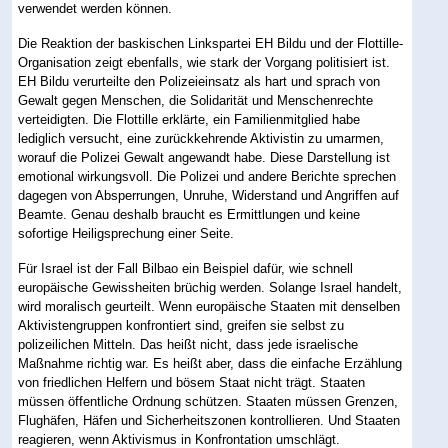
verwendet werden können.
Die Reaktion der baskischen Linkspartei EH Bildu und der Flottille-
Organisation zeigt ebenfalls, wie stark der Vorgang politisiert ist.
EH Bildu verurteilte den Polizeieinsatz als hart und sprach von
Gewalt gegen Menschen, die Solidarität und Menschenrechte
verteidigten. Die Flottille erklärte, ein Familienmitglied habe
lediglich versucht, eine zurückkehrende Aktivistin zu umarmen,
worauf die Polizei Gewalt angewandt habe. Diese Darstellung ist
emotional wirkungsvoll. Die Polizei und andere Berichte sprechen
dagegen von Absperrungen, Unruhe, Widerstand und Angriffen auf
Beamte. Genau deshalb braucht es Ermittlungen und keine
sofortige Heiligsprechung einer Seite.
Für Israel ist der Fall Bilbao ein Beispiel dafür, wie schnell
europäische Gewissheiten brüchig werden. Solange Israel handelt,
wird moralisch geurteilt. Wenn europäische Staaten mit denselben
Aktivistengruppen konfrontiert sind, greifen sie selbst zu
polizeilichen Mitteln. Das heißt nicht, dass jede israelische
Maßnahme richtig war. Es heißt aber, dass die einfache Erzählung
von friedlichen Helfern und bösem Staat nicht trägt. Staaten
müssen öffentliche Ordnung schützen. Staaten müssen Grenzen,
Flughäfen, Häfen und Sicherheitszonen kontrollieren. Und Staaten
reagieren, wenn Aktivismus in Konfrontation umschlägt.