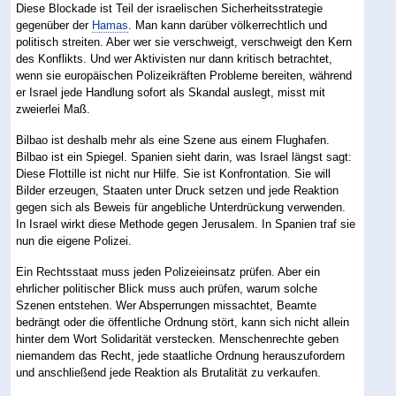
Diese Blockade ist Teil der israelischen Sicherheitsstrategie
gegenüber der
Hamas
. Man kann darüber völkerrechtlich und
politisch streiten. Aber wer sie verschweigt, verschweigt den Kern
des Konflikts. Und wer Aktivisten nur dann kritisch betrachtet,
wenn sie europäischen Polizeikräften Probleme bereiten, während
er Israel jede Handlung sofort als Skandal auslegt, misst mit
zweierlei Maß.
Bilbao ist deshalb mehr als eine Szene aus einem Flughafen.
Bilbao ist ein Spiegel. Spanien sieht darin, was Israel längst sagt:
Diese Flottille ist nicht nur Hilfe. Sie ist Konfrontation. Sie will
Bilder erzeugen, Staaten unter Druck setzen und jede Reaktion
gegen sich als Beweis für angebliche Unterdrückung verwenden.
In Israel wirkt diese Methode gegen Jerusalem. In Spanien traf sie
nun die eigene Polizei.
Ein Rechtsstaat muss jeden Polizeieinsatz prüfen. Aber ein
ehrlicher politischer Blick muss auch prüfen, warum solche
Szenen entstehen. Wer Absperrungen missachtet, Beamte
bedrängt oder die öffentliche Ordnung stört, kann sich nicht allein
hinter dem Wort Solidarität verstecken. Menschenrechte geben
niemandem das Recht, jede staatliche Ordnung herauszufordern
und anschließend jede Reaktion als Brutalität zu verkaufen.