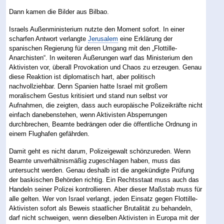
Dann kamen die Bilder aus Bilbao.
Israels Außenministerium nutzte den Moment sofort. In einer
scharfen Antwort verlangte
Jerusalem
eine Erklärung der
spanischen Regierung für deren Umgang mit den „Flottille-
Anarchisten“. In weiteren Äußerungen warf das Ministerium den
Aktivisten vor, überall Provokation und Chaos zu erzeugen. Genau
diese Reaktion ist diplomatisch hart, aber politisch
nachvollziehbar. Denn Spanien hatte Israel mit großem
moralischem Gestus kritisiert und stand nun selbst vor
Aufnahmen, die zeigten, dass auch europäische Polizeikräfte nicht
einfach danebenstehen, wenn Aktivisten Absperrungen
durchbrechen, Beamte bedrängen oder die öffentliche Ordnung in
einem Flughafen gefährden.
Damit geht es nicht darum, Polizeigewalt schönzureden. Wenn
Beamte unverhältnismäßig zugeschlagen haben, muss das
untersucht werden. Genau deshalb ist die angekündigte Prüfung
der baskischen Behörden richtig. Ein Rechtsstaat muss auch das
Handeln seiner Polizei kontrollieren. Aber dieser Maßstab muss für
alle gelten. Wer von Israel verlangt, jeden Einsatz gegen Flottille-
Aktivisten sofort als Beweis staatlicher Brutalität zu behandeln,
darf nicht schweigen, wenn dieselben Aktivisten in Europa mit der