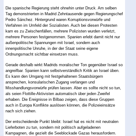
Die spanische Regierung steht ohnehin unter Druck. Am selben
Tag demonstrierten in Madrid Zehntausende gegen Regierungschef
Pedro Sánchez. Hintergrund waren Korruptionsvorwürfe und
Verfahren im Umfeld der Sozialisten. Auch bei diesen Protesten
kam es zu Zwischenfällen, mehrere Polizisten wurden verletzt,
mehrere Personen festgenommen. Spanien erlebt damit nicht nur
außenpolitische Spannungen mit Israel, sondern auch
innenpolitische Unruhe, in der der Staat seine eigene
Ordnungsmacht sichtbar einsetzen muss.
Gerade deshalb wirkt Madrids moralischer Ton gegenüber Israel so
angreifbar. Spanien kann selbstverständlich Kritik an Israel üben.
Es kann den Umgang mit festgehaltenen Staatsbürgern
ansprechen, konsularischen Zugang verlangen und
Misshandlungsvorwürfe prüfen lassen. Aber es sollte nicht so tun,
als seien Flottille-Aktivisten automatisch über jeden Zweifel
erhaben. Die Ereignisse in Bilbao zeigen, dass diese Gruppen
auch in Europa Konflikte auslösen können, die Polizeieinsätze
nach sich ziehen.
Der entscheidende Punkt bleibt: Israel hat es nicht mit neutralen
Lieferboten zu tun, sondern mit politisch aufgeladenen
Kampagnen, die gezielt die Seeblockade Gazas herausfordern.