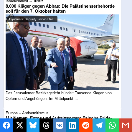
Israel/Nahost -- Justiz
8.000 Kläger gegen Abbas: Die Palästinenserbehörde
soll für den 7. Oktober haften
Diplomatic Security Service fro...
Das Jerusalemer Bezirksgericht bündelt Tausende Klagen von
Opfern und Angehörigen. Im Mittelpunkt ...
Europa -- Antisemitismus
Mit Namen, Fotos und Auftrittsorten: Falsche Pride-
Flyer stellen Israelis an den Pranger
Symbolbild / KI