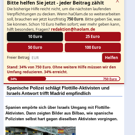
Bitte helfen Sie jetzt - jeder Beitrag zählt
Die bisherige Hilfe reicht nicht, um die nächsten laufenden
Verpflichtungen zu decken. Wenn haOlam.de so weiterarbeiten
soll, brauchen wir jetzt kurzfristig
750 Euro
. Bitte geben Sie, was
Sie können. Schon 10 Euro helfen sofort; wer mehr geben kann,
hilft besonders. Fragen?
redaktion@haolam.de
10 Euro
25 Euro
50 Euro
100 Euro
Helfen
Freier Betrag
Stand: 34% von 750 Euro.
Ohne weitere Hilfe müssen wir den
Umfang reduzieren.
34% erreicht.
34%
750 Euro
Spanische Polizei schlägt Flottille-Aktivisten und
Israels Antwort trifft Madrid empfindlich
Spanien empörte sich über Israels Umgang mit Flottille-
Aktivisten. Dann zeigten Bilder aus Bilbao, wie spanische
Polizisten selbst hart gegen dieselben Aktivisten vorgingen.