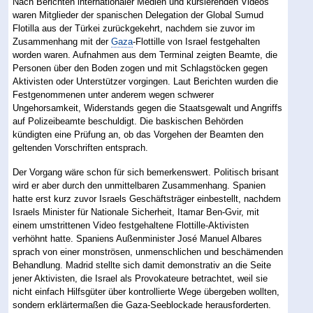
Nach Berichten internationaler Medien und kursierenden Videos
waren Mitglieder der spanischen Delegation der Global Sumud
Flotilla aus der Türkei zurückgekehrt, nachdem sie zuvor im
Zusammenhang mit der
Gaza
-Flottille von Israel festgehalten
worden waren. Aufnahmen aus dem Terminal zeigten Beamte, die
Personen über den Boden zogen und mit Schlagstöcken gegen
Aktivisten oder Unterstützer vorgingen. Laut Berichten wurden die
Festgenommenen unter anderem wegen schwerer
Ungehorsamkeit, Widerstands gegen die Staatsgewalt und Angriffs
auf Polizeibeamte beschuldigt. Die baskischen Behörden
kündigten eine Prüfung an, ob das Vorgehen der Beamten den
geltenden Vorschriften entsprach.
Der Vorgang wäre schon für sich bemerkenswert. Politisch brisant
wird er aber durch den unmittelbaren Zusammenhang. Spanien
hatte erst kurz zuvor Israels Geschäftsträger einbestellt, nachdem
Israels Minister für Nationale Sicherheit, Itamar Ben-Gvir, mit
einem umstrittenen Video festgehaltene Flottille-Aktivisten
verhöhnt hatte. Spaniens Außenminister José Manuel Albares
sprach von einer monströsen, unmenschlichen und beschämenden
Behandlung. Madrid stellte sich damit demonstrativ an die Seite
jener Aktivisten, die Israel als Provokateure betrachtet, weil sie
nicht einfach Hilfsgüter über kontrollierte Wege übergeben wollten,
sondern erklärtermaßen die Gaza-Seeblockade herausforderten.