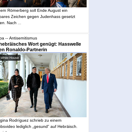
dem Römerberg soll Ende August ein
tbares Zeichen gegen Judenhass gesetzt
en. Nach ...
pa -- Antisemitismus
hebräisches Wort genügt: Hasswelle
en Ronaldo-Partnerin
 White House
gina Rodríguez schrieb zu einem
bsvideo lediglich „gesund“ auf Hebräisch.