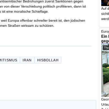
 antisemitischer Bedrohungen zuerst Sanktionen gegen
n von dieser Verschiebung politisch profitieren, dann ist
Auf 
ist eine moralische Schieflage.
sich
werd
 weil Europa offenbar schneller bereit ist, den jüdischen
igenen Straßen wirksam zu schützen.
Euro
Ein 
geg
The
MITISMUS
IRAN
HISBOLLAH
Geor
Urlau