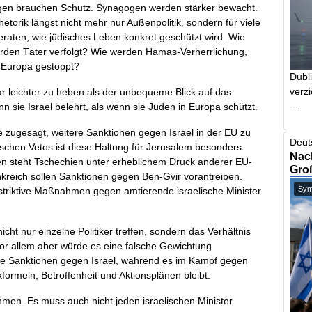
ngen brauchen Schutz. Synagogen werden stärker bewacht.
etorik längst nicht mehr nur Außenpolitik, sondern für viele
raten, wie jüdisches Leben konkret geschützt wird. Wie
erden Täter verfolgt? Wie werden Hamas-Verherrlichung,
 Europa gestoppt?
Dubl
verzi
ar leichter zu heben als der unbequeme Blick auf das
...
n sie Israel belehrt, als wenn sie Juden in Europa schützt.
te zugesagt, weitere Sanktionen gegen Israel in der EU zu
Deut
schen Vetos ist diese Haltung für Jerusalem besonders
Nach
en steht Tschechien unter erheblichem Druck anderer EU-
Gro
ankreich sollen Sanktionen gegen Ben-Gvir vorantreiben.
Symb
striktive Maßnahmen gegen amtierende israelische Minister
cht nur einzelne Politiker treffen, sondern das Verhältnis
or allem aber würde es eine falsche Gewichtung
che Sanktionen gegen Israel, während es im Kampf gegen
ormeln, Betroffenheit und Aktionsplänen bleibt.
men. Es muss auch nicht jeden israelischen Minister