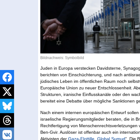
Bildnachweis: Symbolbild
Juden in Europa verstecken Davidsterne, Synagoge
berichten von Einschüchterung, und nach antiisrae
jüdisches Leben im öffentlichen Raum noch selbstve
Europäische Union zu neuer Entschlossenheit. Ab
Strukturen, iranische Einflusskanäle oder den w
bereitet eine Debatte über mögliche Sanktionen ge
Nach einem internen europäischen Entwurf sollen
israelische Regierungsmitglieder beraten, die in 
Rechtfertigung von Menschenrechtsverletzungen vo
Ben-Gvir. Auslöser ist offenbar auch ein internati
Aktivisten der
Gaza-Flottille
„
Global Sumud
“. Die 