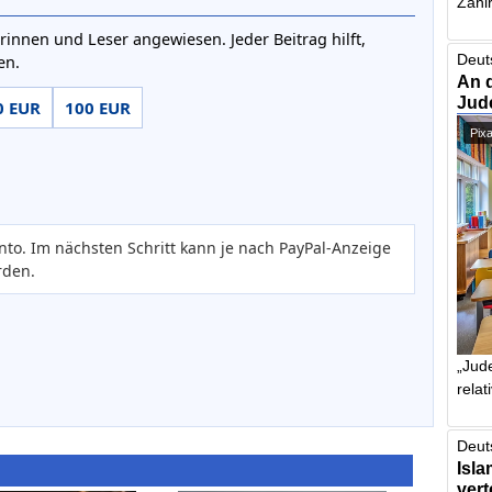
Zahlr
rinnen und Leser angewiesen. Jeder Beitrag hilft,
Deut
en.
An 
Jud
0 EUR
100 EUR
Pix
nto. Im nächsten Schritt kann je nach PayPal-Anzeige
rden.
„Jude
relat
Deut
Isla
vert