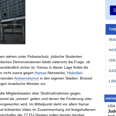
S
TH
IRA
HO
n stehen unter Polizeischutz, jüdische Studenten
ISR
lischen Demonstrationen bleibt vielerorts die Frage, ob
rständlich sicher ist. Genau in dieser Lage findet die
GA
er nicht zuerst gegen
Hamas
-Netzwerke,
Hisbollah
-
achsenden
Antisemitismus
in den eigenen Städten. Brüssel
LI
gen israelische Minister vor.
 die Mitgliedstaaten über Strafmaßnahmen gegen
meistg
Brüssel als „extrem“ gelten und denen die Förderung oder
rgeworfen wird. Im Mittelpunkt steht vor allem Itamar
USA 
onal kritisiertes Video im Zusammenhang mit festgehaltenen
Jude
Botschafter der 27 EU-Staaten sollen bereits darüber