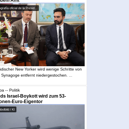
 dem Amt
grafía oficial de la Presid...
üdischer New Yorker wird wenige Schritte von
 Synagoge entfernt niedergestochen. ...
a -- Politik
nds Israel-Boykott wird zum 53-
ionen-Euro-Eigentor
olbild / KI