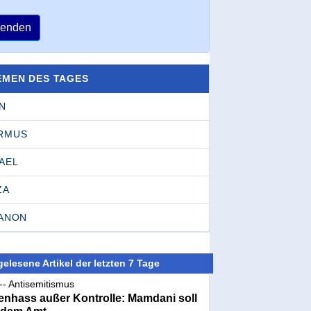
enden
EMEN DES TAGES
N
RMUS
AEL
ZA
BANON
elesene Artikel der letzten 7 Tage
-- Antisemitismus
nhass außer Kontrolle: Mamdani soll