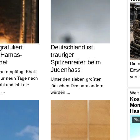
Symb
ratuliert
Deutschland ist
 Hamas-
trauriger
hef
Spitzenreiter beim
Die 
Judenhass
Entw
an empfängt Khalil
vers
nur neun Tage nach
Unter den sieben größten
l und lobt die
jüdischen Diasporaländern
...
werden ...
Welt 
Kos
Mont
Has
Pix