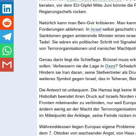
beraten, vor dem EU-Gipfel Mitte Juni könnte die
Regierungschefs rücken.
Natürlich kann man Ben-Gvir kritisieren. Man kann 
Forderungen ablehnen. In
Israel
selbst geschieht d
Sanktionen gegen amtierende Minister eines israe
Tadel. Sie wären ein politischer Schritt mit Signa
von Terrororganisationen und iranischer Machtpolit
Genau darin liegt die Schieflage. Brüssel muss e
sollen. Verbessern sie die Lage in
Gaza
? Schwäche
Hindern sie Iran daran, seine Stellvertreter als D
weiteres Symbol gegen Israel, das in Teheran, Bei
Die Antwort ist unbequem. Die Hamas legt keine Waf
Hisbollah beendet ihren Druck auf Israels Norden n
Fronten miteinander zu verbinden, nur weil Euro
ändern wenig an der Macht der Terrororganisation
im Mittelpunkt der Anklage, seine Feinde rücken i
Währenddessen liegen Europas eigene Probleme o
dem 7. Oktober von wachsender Angst, von Hass au