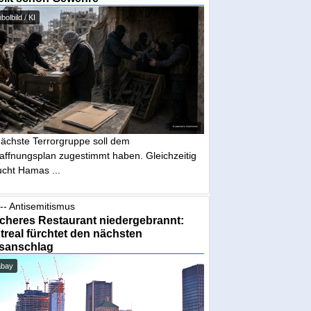
olbild / KI
nächste Terrorgruppe soll dem
affnungsplan zugestimmt haben. Gleichzeitig
ucht Hamas ...
-- Antisemitismus
cheres Restaurant niedergebrannt:
real fürchtet den nächsten
sanschlag
abay