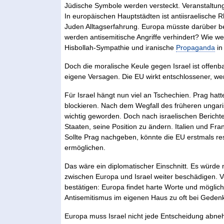
Jüdische Symbole werden versteckt. Veranstaltu
In europäischen Hauptstädten ist antiisraelische Rh
Juden Alltagserfahrung. Europa müsste darüber be
werden antisemitische Angriffe verhindert? Wie w
Hisbollah-Sympathie und iranische
Propaganda
in
Doch die moralische Keule gegen Israel ist offenb
eigene Versagen. Die EU wirkt entschlossener, wen
Für Israel hängt nun viel an Tschechien. Prag hat
blockieren. Nach dem Wegfall des früheren ungari
wichtig geworden. Doch nach israelischen Bericht
Staaten, seine Position zu ändern. Italien und Fr
Sollte Prag nachgeben, könnte die EU erstmals re
ermöglichen.
Das wäre ein diplomatischer Einschnitt. Es würde ni
zwischen Europa und Israel weiter beschädigen. V
bestätigen: Europa findet harte Worte und mögli
Antisemitismus im eigenen Haus zu oft bei Gedenkf
Europa muss Israel nicht jede Entscheidung abneh