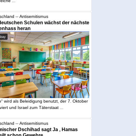
eiche ...
schland -- Antisemitismus
deutschen Schulen wächst der nächste
enhass heran
abay
“ wird als Beleidigung benutzt, der 7. Oktober
iviert und Israel zum Täterstaat ...
schland -- Antisemitismus
mischer Dschihad sagt Ja , Hamas
eilt schon Gewehre