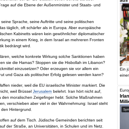
aus
 Frage auf die Ebene der Außenminister und Staats- und
Foto
seine Sprache, seine Auftritte und seine politischen
as täglich, oft schärfer als in Europa. Aber europäische
lischen Kabinetts wären kein gewöhnlicher diplomatischer
lwirkung in einem Krieg, in dem Israel an mehreren Fronten
ik bedrängt wird.
rklären, welche konkrete Wirkung solche Sanktionen haben
n sie die Hamas? Stoppen sie die Hisbollah im Libanon?
ruckmittel einzusetzen? Oder erzeugen sie vor allem ein
Ein j
rut und Gaza als politischer Erfolg gelesen werden kann?
einer
fen nieder, weil die EU israelische Minister markiert. Die
Europ
icht, weil Brüssel
Jerusalem
belehrt. Iran hört nicht auf,
Irla
pa den moralischen Zeigefinger hebt. Solche Maßnahmen
Mill
en, verschieben aber viel in der Wahrnehmung: Israel steht
n den Hintergrund.
Symb
ffen auf dem Tisch. Jüdische Gemeinden berichten seit
f der Straße, an Universitäten, in Schulen und im Netz.