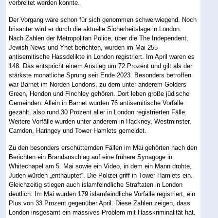
verbreitet werden konnte.
Der Vorgang wäre schon für sich genommen schwerwiegend. Noch
brisanter wird er durch die aktuelle Sicherheitslage in London.
Nach Zahlen der Metropolitan Police, über die The Independent,
Jewish News und Ynet berichten, wurden im Mai 255
antisemitische Hassdelikte in London registriert. Im April waren es
148. Das entspricht einem Anstieg um 72 Prozent und gilt als der
stärkste monatliche Sprung seit Ende 2023. Besonders betroffen
war Barnet im Norden Londons, zu dem unter anderem Golders
Green, Hendon und Finchley gehören. Dort leben große jüdische
Gemeinden. Allein in Barnet wurden 76 antisemitische Vorfälle
gezählt, also rund 30 Prozent aller in London registrierten Fälle.
Weitere Vorfälle wurden unter anderem in Hackney, Westminster,
Camden, Haringey und Tower Hamlets gemeldet.
Zu den besonders erschütternden Fällen im Mai gehörten nach den
Berichten ein Brandanschlag auf eine frühere Synagoge in
Whitechapel am 5. Mai sowie ein Video, in dem ein Mann drohte,
Juden würden „enthauptet“. Die Polizei griff in Tower Hamlets ein.
Gleichzeitig stiegen auch islamfeindliche Straftaten in London
deutlich: Im Mai wurden 179 islamfeindliche Vorfälle registriert, ein
Plus von 33 Prozent gegenüber April. Diese Zahlen zeigen, dass
London insgesamt ein massives Problem mit Hasskriminalität hat.