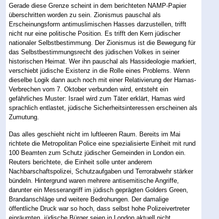
Gerade diese Grenze scheint in dem berichteten NAMP-Papier
überschritten worden zu sein. Zionismus pauschal als
Erscheinungsform antimuslimischen Hasses darzustellen, trifft
nicht nur eine politische Position. Es trifft den Kern jüdischer
nationaler Selbstbestimmung. Der Zionismus ist die Bewegung für
das Selbstbestimmungsrecht des jüdischen Volkes in seiner
historischen Heimat. Wer ihn pauschal als Hassideologie markiert,
verschiebt jüdische Existenz in die Rolle eines Problems. Wenn
dieselbe Logik dann auch noch mit einer Relativierung der Hamas-
Verbrechen vom 7. Oktober verbunden wird, entsteht ein
gefährliches Muster: Israel wird zum Täter erklärt, Hamas wird
sprachlich entlastet, jüdische Sicherheitsinteressen erscheinen als
Zumutung.
Das alles geschieht nicht im luftleeren Raum. Bereits im Mai
richtete die Metropolitan Police eine spezialisierte Einheit mit rund
100 Beamten zum Schutz jüdischer Gemeinden in London ein.
Reuters berichtete, die Einheit solle unter anderem
Nachbarschaftspolizei, Schutzaufgaben und Terrorabwehr stärker
bündeln. Hintergrund waren mehrere antisemitische Angriffe,
darunter ein Messerangriff im jüdisch geprägten Golders Green,
Brandanschläge und weitere Bedrohungen. Der damalige
öffentliche Druck war so hoch, dass selbst hohe Polizeivertreter
einräumten, jüdische Bürger seien in London aktuell nicht