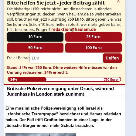
Bitte helfen Sie jetzt - jeder Beitrag zählt
Die bisherige Hilfe reicht nicht, um die nächsten laufenden
Verpflichtungen zu decken. Wenn haOlam.de so weiterarbeiten
soll, brauchen wir jetzt kurzfristig
750 Euro
. Bitte geben Sie, was
Sie können. Schon 10 Euro helfen sofort; wer mehr geben kann,
hilft besonders. Fragen?
redaktion@haolam.de
10 Euro
25 Euro
50 Euro
100 Euro
Helfen
Freier Betrag
Stand: 34% von 750 Euro.
Ohne weitere Hilfe müssen wir den
Umfang reduzieren.
34% erreicht.
34%
750 Euro
Britische Polizeivereinigung unter Druck, während
Judenhass in London stark zunimmt
Eine muslimische Polizeivereinigung soll Israel als
„zionistische Terrorgruppe“ bezeichnet und Hamas relativiert
haben. Der Fall trifft Großbritannien in einer Lage, in der
jüdische Bürger immer mehr Schutz brauchen.