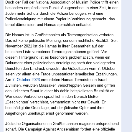
Doch der Fall der National Association of Muslim Police trifft einen
besonders empfindlichen Punkt: Ausgerechnet in einer Zeit, in der
Juden mehr Schutz durch die Polizei benötigen, wird eine
Polizeivereinigung mit einem Papier in Verbindung gebracht, das
Israel dämonisiert und Hamas sprachlich entlastet.
Die Hamas ist in Großbritannien als Terrororganisation verboten.
Das ist keine politische Meinung, sondern rechtliche Realität. Seit
November 2021 ist die Hamas in ihrer Gesamtheit auf der
britischen Liste verbotener Terrororganisationen geführt. Vor
diesem Hintergrund ist es besonders problematisch, wenn ein
Dokument einer polizeinahen Vereinigung nach den vorliegenden
Berichten den Eindruck erweckt, die Gräueltaten vom 7. Oktober
seien vor allem eine Frage unbestätigter israelischer Erzählungen.
Am
7. Oktober 2023
ermordeten Hamas-Terroristen in Israel
Zivilisten, verübten Massaker, verschleppten Geiseln und griffen
den jüdischen Staat in einer bis dahin beispiellosen Brutalität an.
Wer diese Verbrechen sprachlich in den Bereich bloßer
„Geschichten“ verschiebt, verharmlost nicht nur Gewalt. Er
beschädigt die Grundlage, auf der jüdische Opfer und ihre
Angehörigen überhaupt ernst genommen werden.
Jüdische Organisationen in Großbritannien reagieren entsprechend
scharf. Die Campaign Against Antisemitism fordert eine offizielle