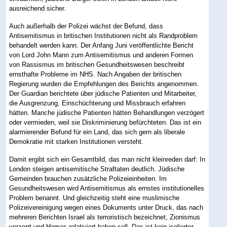
ausreichend sicher.
Auch außerhalb der Polizei wächst der Befund, dass
Antisemitismus in britischen Institutionen nicht als Randproblem
behandelt werden kann. Der Anfang Juni veröffentlichte Bericht
von Lord John Mann zum Antisemitismus und anderen Formen
von Rassismus im britischen Gesundheitswesen beschreibt
ernsthafte Probleme im NHS. Nach Angaben der britischen
Regierung wurden die Empfehlungen des Berichts angenommen.
Der Guardian berichtete über jüdische Patienten und Mitarbeiter,
die Ausgrenzung, Einschüchterung und Missbrauch erfahren
hätten. Manche jüdische Patienten hätten Behandlungen verzögert
oder vermieden, weil sie Diskriminierung befürchteten. Das ist ein
alarmierender Befund für ein Land, das sich gern als liberale
Demokratie mit starken Institutionen versteht.
Damit ergibt sich ein Gesamtbild, das man nicht kleinreden darf: In
London steigen antisemitische Straftaten deutlich. Jüdische
Gemeinden brauchen zusätzliche Polizeieinheiten. Im
Gesundheitswesen wird Antisemitismus als ernstes institutionelles
Problem benannt. Und gleichzeitig steht eine muslimische
Polizeivereinigung wegen eines Dokuments unter Druck, das nach
mehreren Berichten Israel als terroristisch bezeichnet, Zionismus
verzerrt und Hamas relativiert haben soll. Das ist kein isolierter