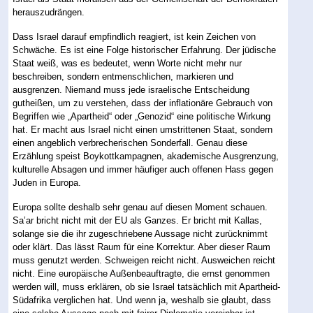
herauszudrängen.
Dass Israel darauf empfindlich reagiert, ist kein Zeichen von
Schwäche. Es ist eine Folge historischer Erfahrung. Der jüdische
Staat weiß, was es bedeutet, wenn Worte nicht mehr nur
beschreiben, sondern entmenschlichen, markieren und
ausgrenzen. Niemand muss jede israelische Entscheidung
gutheißen, um zu verstehen, dass der inflationäre Gebrauch von
Begriffen wie „Apartheid“ oder „Genozid“ eine politische Wirkung
hat. Er macht aus Israel nicht einen umstrittenen Staat, sondern
einen angeblich verbrecherischen Sonderfall. Genau diese
Erzählung speist Boykottkampagnen, akademische Ausgrenzung,
kulturelle Absagen und immer häufiger auch offenen Hass gegen
Juden in Europa.
Europa sollte deshalb sehr genau auf diesen Moment schauen.
Sa’ar bricht nicht mit der EU als Ganzes. Er bricht mit Kallas,
solange sie die ihr zugeschriebene Aussage nicht zurücknimmt
oder klärt. Das lässt Raum für eine Korrektur. Aber dieser Raum
muss genutzt werden. Schweigen reicht nicht. Ausweichen reicht
nicht. Eine europäische Außenbeauftragte, die ernst genommen
werden will, muss erklären, ob sie Israel tatsächlich mit Apartheid-
Südafrika verglichen hat. Und wenn ja, weshalb sie glaubt, dass