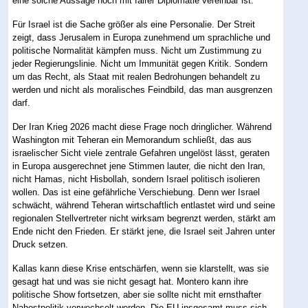
eine solche Aussage noch mit fairer Diplomatie vereinbar ist.
Für Israel ist die Sache größer als eine Personalie. Der Streit
zeigt, dass Jerusalem in Europa zunehmend um sprachliche und
politische Normalität kämpfen muss. Nicht um Zustimmung zu
jeder Regierungslinie. Nicht um Immunität gegen Kritik. Sondern
um das Recht, als Staat mit realen Bedrohungen behandelt zu
werden und nicht als moralisches Feindbild, das man ausgrenzen
darf.
Der Iran Krieg 2026 macht diese Frage noch dringlicher. Während
Washington mit Teheran ein Memorandum schließt, das aus
israelischer Sicht viele zentrale Gefahren ungelöst lässt, geraten
in Europa ausgerechnet jene Stimmen lauter, die nicht den Iran,
nicht Hamas, nicht Hisbollah, sondern Israel politisch isolieren
wollen. Das ist eine gefährliche Verschiebung. Denn wer Israel
schwächt, während Teheran wirtschaftlich entlastet wird und seine
regionalen Stellvertreter nicht wirksam begrenzt werden, stärkt am
Ende nicht den Frieden. Er stärkt jene, die Israel seit Jahren unter
Druck setzen.
Kallas kann diese Krise entschärfen, wenn sie klarstellt, was sie
gesagt hat und was sie nicht gesagt hat. Montero kann ihre
politische Show fortsetzen, aber sie sollte nicht mit ernsthafter
Nahostpolitik verwechselt werden. Die EU insgesamt muss sich