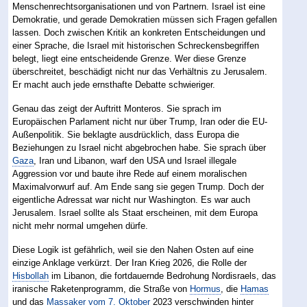
Menschenrechtsorganisationen und von Partnern. Israel ist eine
Demokratie, und gerade Demokratien müssen sich Fragen gefallen
lassen. Doch zwischen Kritik an konkreten Entscheidungen und
einer Sprache, die Israel mit historischen Schreckensbegriffen
belegt, liegt eine entscheidende Grenze. Wer diese Grenze
überschreitet, beschädigt nicht nur das Verhältnis zu Jerusalem.
Er macht auch jede ernsthafte Debatte schwieriger.
Genau das zeigt der Auftritt Monteros. Sie sprach im
Europäischen Parlament nicht nur über Trump, Iran oder die EU-
Außenpolitik. Sie beklagte ausdrücklich, dass Europa die
Beziehungen zu Israel nicht abgebrochen habe. Sie sprach über
Gaza
, Iran und Libanon, warf den USA und Israel illegale
Aggression vor und baute ihre Rede auf einem moralischen
Maximalvorwurf auf. Am Ende sang sie gegen Trump. Doch der
eigentliche Adressat war nicht nur Washington. Es war auch
Jerusalem. Israel sollte als Staat erscheinen, mit dem Europa
nicht mehr normal umgehen dürfe.
Diese Logik ist gefährlich, weil sie den Nahen Osten auf eine
einzige Anklage verkürzt. Der Iran Krieg 2026, die Rolle der
Hisbollah
im Libanon, die fortdauernde Bedrohung Nordisraels, das
iranische Raketenprogramm, die Straße von
Hormus
, die
Hamas
und das
Massaker vom 7. Oktober
2023 verschwinden hinter