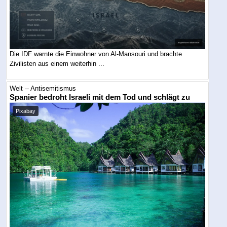
Die IDF warnte die Einwohner von Al-Mansouri und brachte
Zivilisten aus einem weiterhin ...
Welt -- Antisemitismus
Spanier bedroht Israeli mit dem Tod und schlägt zu
Pixabay