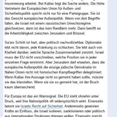
Inszenierung arbeitet. Bei Kallas liegt die Sache anders. Die Hohe
Vertreterin der Europäischen Union für Außen- und
Sicherheitspolitik spricht nicht nur für eine Parteigruppe. Sie ist
das Gesicht europäischer Außenpolitik. Wenn von dort Begriffe
fallen, die Israel mit einem rassistischen Unrechtsregime
gleichsetzen, dann ist das kein Randlärm mehr. Dann betrifft es
die Arbeitsfähigkeit zwischen Jerusalem und Brüssel.
Sa’ars Schritt ist hart, aber politisch nachvollziehbar. Diplomatie
lebt nicht davon, jede Kränkung zu schlucken. Sie lebt auch von
Klarheit darüber, welche Sprache Zusammenarbeit zerstört. Israel
muss der EU nicht vorschreiben, welche Position sie in jeder
einzelnen Frage einnimmt. Aber Jerusalem darf erwarten, dass die
europäische Außenpolitik die einzige jüdische Demokratie im
Nahen Osten nicht mit historischen Kampfbegriffen delegitimiert.
Wenn Kallas ihre Aussage nicht so gemeint haben sollte, müsste
sie das klarstellen. Wenn sie sie so gemeint hat, ist der Bruch
kaum überraschend.
Für Europa ist das ein Warnsignal. Die EU steht ohnehin unter
Druck, weil ihre Nahostpolitik oft widersprüchlich wirkt. Einerseits
betont sie
Israels Recht auf Sicherheit
. Andererseits gewinnen
Kräfte an Einfluss, die Israel isolieren, sanktionieren oder politisch
aus internationalen Strukturen drängen wollen. Einerseits spricht