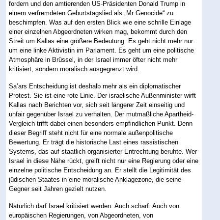
fordern und den amtierenden US-Präsidenten Donald Trump in
einem verfremdeten Geburtstagslied als „Mr Genocide“ zu
beschimpfen. Was auf den ersten Blick wie eine schrille Einlage
einer einzelnen Abgeordneten wirken mag, bekommt durch den
Streit um Kallas eine größere Bedeutung. Es geht nicht mehr nur
um eine linke Aktivistin im Parlament. Es geht um eine politische
Atmosphäre in Brüssel, in der Israel immer öfter nicht mehr
kritisiert, sondern moralisch ausgegrenzt wird.
Sa’ars Entscheidung ist deshalb mehr als ein diplomatischer
Protest. Sie ist eine rote Linie. Der israelische Außenminister wirft
Kallas nach Berichten vor, sich seit längerer Zeit einseitig und
unfair gegenüber Israel zu verhalten. Der mutmaßliche Apartheid-
Vergleich trifft dabei einen besonders empfindlichen Punkt. Denn
dieser Begriff steht nicht für eine normale außenpolitische
Bewertung. Er trägt die historische Last eines rassistischen
Systems, das auf staatlich organisierter Entrechtung beruhte. Wer
Israel in diese Nähe rückt, greift nicht nur eine Regierung oder eine
einzelne politische Entscheidung an. Er stellt die Legitimität des
jüdischen Staates in eine moralische Anklagezone, die seine
Gegner seit Jahren gezielt nutzen.
Natürlich darf Israel kritisiert werden. Auch scharf. Auch von
europäischen Regierungen, von Abgeordneten, von