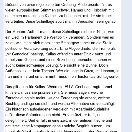
Brüssel von einer regelbasierten Ordnung. Andererseits fällt es
vielen europäischen Stimmen schwer, Hamas und Hisbollah mit
derselben moralischen Klarheit zu benennen, mit der sie Israel
verurteilen. Diese Schieflage spürt man in Jerusalem sehr genau.
Der Montero-Auftritt macht diese Schieflage sichtbar. Nicht, weil
ein Lied im Parlament die Weltpolitik verändert. Sondern weil es
zeigt, wie leicht sich moralische Selbstgewissheit an die Stelle
politischer Verantwortung setzt. Eine Abgeordnete, die Trump als
„Mr Genocide“ besingt, Kallas öffentlich unter Druck setzt und
Israel zum Gegenstand eines Beziehungsabbruchs machen will,
sucht keine schwierige Lösung. Sie sucht eine Bühne. Doch
Außenpolitik ist kein Theater. Wer die Lage in Gaza, im Libanon, in
Iran und in Israel ernst nimmt, muss mehr leisten als Schlagworte.
Das gilt auch für Kallas. Wenn die EU-Außenbeauftragte Israel
kritisiert, muss sie präzise sein. Sie muss sagen, welche
Entscheidung sie meint, welche Forderung sie erhebt, welche
Rechtsgrundlage sie sieht und welche Alternative sie vorschlägt.
Ein historisch aufgeladener Vergleich mit Apartheid-Südafrika
erfüllt diese Anforderungen nicht. Er verkürzt, er trifft, er
delegitimiert. Und er fällt in eine Zeit, in der antisemitische und
antiisraelische Kampagnen genau solche Begriffe nutzen, um
Israel als Staat moralisch aus der Gemeinschaft der Demokratien