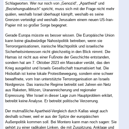
Schlagworten. Wer nur noch von „Genozid“, „Apartheid“ und
„Beziehungsabbruch“ spricht, muss sich mit der Frage nicht mehr
quälen, weshalb Israel überhaupt kämpft, weshalb es seine
Grenzen verteidigt und weshalb Jerusalem einem neuen US-Iran-
Papier mit so großer Sorge begegnet.
Gerade Europa müsste es besser wissen. Die Europäische Union
kann keine glaubwürdige Nahostpolitik betreiben, wenn sie
Terrororganisationen, iranische Machtpolitik und israelische
Sicherheitsinteressen nicht gleichzeitig in den Blick nimmt. Die
Hamas ist nicht aus einer Fußnote der Geschichte entstanden,
sondern hat am 7. Oktober 2023 ein Massaker verübt, das den
Krieg ausgelöst und Israels Gesellschaft traumatisiert hat. Die
Hisbollah ist keine lokale Protestbewegung, sondern eine schwer
bewaffnete, vom Iran unterstützte Terrororganisation an Israels
Nordgrenze. Das iranische Regime betreibt seit Jahren ein Netz
aus Raketen, Milizen, Urananreicherung und regionaler
Erpressung. Wer Israel in dieser Lage zum Hauptproblem erklärt,
betreibt keine Analyse. Er betreibt politische Verzerrung.
Der mutmaßliche Apartheid-Vergleich durch Kallas wiegt auch
deshalb schwer, weil er aus der Spitze der europäischen
Außenpolitik kommen soll. Bei Montero kann man noch sagen: Sie
gehört zu einer radikalen Linken, die mit Zuspitzung, Anklage und