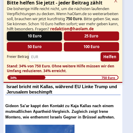
Bitte helfen Sie jetzt - jeder Beitrag zählt
Die bisherige Hilfe reicht nicht, um die nächsten laufenden
Verpflichtungen zu decken. Wenn haOlam.de so weiterarbeiten
soll, brauchen wir jetzt kurzfristig
750 Euro
. Bitte geben Sie, was
Sie können. Schon 10 Euro helfen sofort; wer mehr geben kann,
hilft besonders. Fragen?
redaktion@haolam.de
10 Euro
25 Euro
50 Euro
100 Euro
Helfen
Freier Betrag
Stand: 34% von 750 Euro.
Ohne weitere Hilfe müssen wir den
Umfang reduzieren.
34% erreicht.
34%
750 Euro
Israel bricht mit Kallas, während EU Linke Trump und
Jerusalem beschimpft
Gideon Sa’ar kappt den Kontakt zu Kaja Kallas nach einem
mutmaßlichen Apartheid-Vergleich. Zugleich zeigt Irene
Montero, wie enthemmt Israels Gegner in Brüssel auftreten.