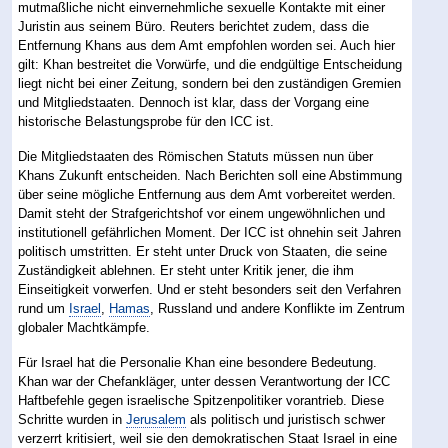
mutmaßliche nicht einvernehmliche sexuelle Kontakte mit einer
Juristin aus seinem Büro. Reuters berichtet zudem, dass die
Entfernung Khans aus dem Amt empfohlen worden sei. Auch hier
gilt: Khan bestreitet die Vorwürfe, und die endgültige Entscheidung
liegt nicht bei einer Zeitung, sondern bei den zuständigen Gremien
und Mitgliedstaaten. Dennoch ist klar, dass der Vorgang eine
historische Belastungsprobe für den ICC ist.
Die Mitgliedstaaten des Römischen Statuts müssen nun über
Khans Zukunft entscheiden. Nach Berichten soll eine Abstimmung
über seine mögliche Entfernung aus dem Amt vorbereitet werden.
Damit steht der Strafgerichtshof vor einem ungewöhnlichen und
institutionell gefährlichen Moment. Der ICC ist ohnehin seit Jahren
politisch umstritten. Er steht unter Druck von Staaten, die seine
Zuständigkeit ablehnen. Er steht unter Kritik jener, die ihm
Einseitigkeit vorwerfen. Und er steht besonders seit den Verfahren
rund um
Israel
,
Hamas
, Russland und andere Konflikte im Zentrum
globaler Machtkämpfe.
Für Israel hat die Personalie Khan eine besondere Bedeutung.
Khan war der Chefankläger, unter dessen Verantwortung der ICC
Haftbefehle gegen israelische Spitzenpolitiker vorantrieb. Diese
Schritte wurden in
Jerusalem
als politisch und juristisch schwer
verzerrt kritisiert, weil sie den demokratischen Staat Israel in eine