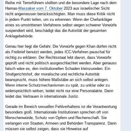
Reihe mit Terrorführern stellten und die besondere Lage nach dem
Hamas-
Massaker vom 7. Oktober
2023 aus israelischer Sicht
nicht angemessen berücksichtigten. Man muss diese Kritik nicht
in jedem Punkt teilen, um zu erkennen: Wenn der Chefankläger
eines so umstrittenen Verfahrens selbst wegen schwerer Vorwürfe
suspendiert wird, beschädigt das die Autorität der gesamten
Anklagebehörde.
Genau hier liegt die Gefahr. Die Vorwürfe gegen Khan dürfen nicht
als Freibrief benutzt werden, jedes ICC-Verfahren pauschal für
nichtig zu erklären. Der Rechtsstaat lebt davon, dass Vorwürfe
geprüft und nicht politisch ausgeschlachtet werden. Aber genauso
falsch wäre es, den institutionellen Schaden kleinzureden. Ein
Strafgerichtshof, der moralische und rechtliche Autorität
beansprucht, muss höhere Maßstäbe an sich selbst anlegen.
Wenn interne Schutzmechanismen zu spät, zu unklar oder zu
widersprüchlich wirken, leidet nicht nur eine Personalakte. Dann
leidet das Vertrauen in internationale Justiz.
Gerade im Bereich sexuellen Fehlverhaltens ist die Verantwortung
besonders groß. Internationale Institutionen sprechen oft von
Menschenwürde, Schutz von Opfern und Rechenschaft. Sie
verlangen von Staaten, Armeen und Behörden Transparenz. Dann
müssen sie selbst zeigen, dass sie Hinweise auf