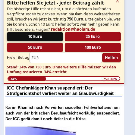
Bitte helfen Sie jetzt - jeder Beitrag zählt
Die bisherige Hilfe reicht nicht, um die nächsten laufenden
Verpflichtungen zu decken. Wenn haOlam.de so weiterarbeiten
soll, brauchen wir jetzt kurzfristig
750 Euro
. Bitte geben Sie, was
Sie können. Schon 10 Euro helfen sofort; wer mehr geben kann,
hilft besonders. Fragen?
redaktion@haolam.de
10 Euro
25 Euro
50 Euro
100 Euro
Helfen
Freier Betrag
Stand: 34% von 750 Euro.
Ohne weitere Hilfe müssen wir den
Umfang reduzieren.
34% erreicht.
34%
750 Euro
ICC Chefankläger Khan suspendiert: Der
Strafgerichtshof verliert weiter an Glaubwürdigkeit
Karim Khan ist nach Vorwürfen sexuellen Fehlverhaltens nun
auch von der britischen Berufsaufsicht vorläufig suspendiert.
Der ICC gerät damit noch tiefer in die Krise.