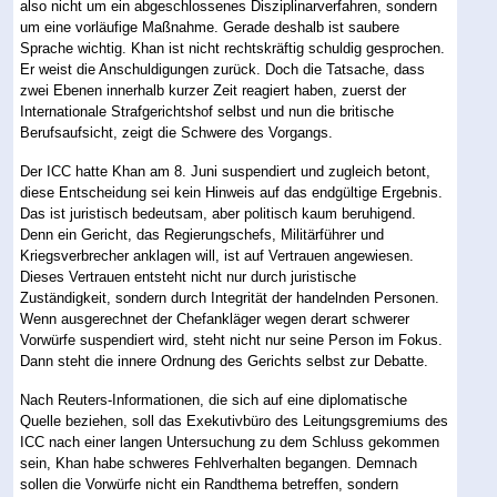
also nicht um ein abgeschlossenes Disziplinarverfahren, sondern
um eine vorläufige Maßnahme. Gerade deshalb ist saubere
Sprache wichtig. Khan ist nicht rechtskräftig schuldig gesprochen.
Er weist die Anschuldigungen zurück. Doch die Tatsache, dass
zwei Ebenen innerhalb kurzer Zeit reagiert haben, zuerst der
Internationale Strafgerichtshof selbst und nun die britische
Berufsaufsicht, zeigt die Schwere des Vorgangs.
Der ICC hatte Khan am 8. Juni suspendiert und zugleich betont,
diese Entscheidung sei kein Hinweis auf das endgültige Ergebnis.
Das ist juristisch bedeutsam, aber politisch kaum beruhigend.
Denn ein Gericht, das Regierungschefs, Militärführer und
Kriegsverbrecher anklagen will, ist auf Vertrauen angewiesen.
Dieses Vertrauen entsteht nicht nur durch juristische
Zuständigkeit, sondern durch Integrität der handelnden Personen.
Wenn ausgerechnet der Chefankläger wegen derart schwerer
Vorwürfe suspendiert wird, steht nicht nur seine Person im Fokus.
Dann steht die innere Ordnung des Gerichts selbst zur Debatte.
Nach Reuters-Informationen, die sich auf eine diplomatische
Quelle beziehen, soll das Exekutivbüro des Leitungsgremiums des
ICC nach einer langen Untersuchung zu dem Schluss gekommen
sein, Khan habe schweres Fehlverhalten begangen. Demnach
sollen die Vorwürfe nicht ein Randthema betreffen, sondern