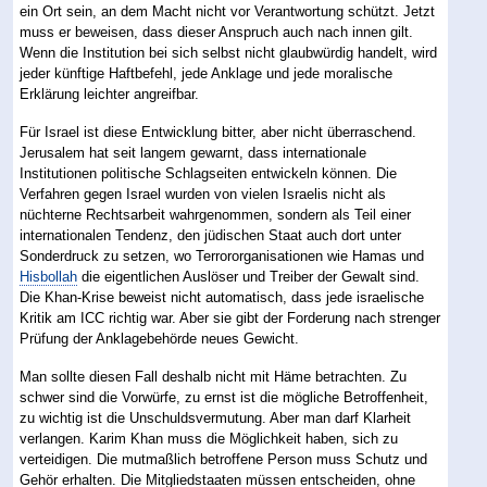
ein Ort sein, an dem Macht nicht vor Verantwortung schützt. Jetzt
muss er beweisen, dass dieser Anspruch auch nach innen gilt.
Wenn die Institution bei sich selbst nicht glaubwürdig handelt, wird
jeder künftige Haftbefehl, jede Anklage und jede moralische
Erklärung leichter angreifbar.
Für Israel ist diese Entwicklung bitter, aber nicht überraschend.
Jerusalem hat seit langem gewarnt, dass internationale
Institutionen politische Schlagseiten entwickeln können. Die
Verfahren gegen Israel wurden von vielen Israelis nicht als
nüchterne Rechtsarbeit wahrgenommen, sondern als Teil einer
internationalen Tendenz, den jüdischen Staat auch dort unter
Sonderdruck zu setzen, wo Terrororganisationen wie Hamas und
Hisbollah
die eigentlichen Auslöser und Treiber der Gewalt sind.
Die Khan-Krise beweist nicht automatisch, dass jede israelische
Kritik am ICC richtig war. Aber sie gibt der Forderung nach strenger
Prüfung der Anklagebehörde neues Gewicht.
Man sollte diesen Fall deshalb nicht mit Häme betrachten. Zu
schwer sind die Vorwürfe, zu ernst ist die mögliche Betroffenheit,
zu wichtig ist die Unschuldsvermutung. Aber man darf Klarheit
verlangen. Karim Khan muss die Möglichkeit haben, sich zu
verteidigen. Die mutmaßlich betroffene Person muss Schutz und
Gehör erhalten. Die Mitgliedstaaten müssen entscheiden, ohne