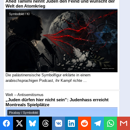
Ahed Tamimi nennt Juden den Feind und wünscht der
Welt den Atomkrieg
Symbolbild / KI
Die palästinensische Symbolfigur erklärte in einem
arabischsprachigen Podcast, ihr Kampf richte ...
Welt -- Antisemitismus
„Juden dürfen hier nicht sein“: Judenhass erreicht
Montreals Spielplätze
Pixabay / Symbolbild