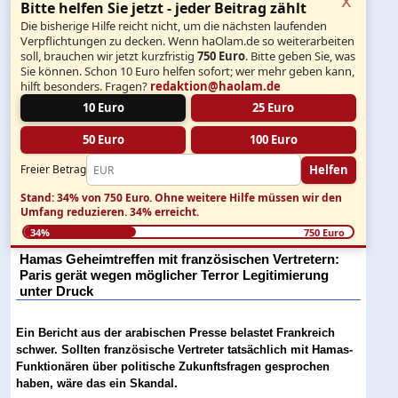
Bitte helfen Sie jetzt - jeder Beitrag zählt
Die bisherige Hilfe reicht nicht, um die nächsten laufenden
Verpflichtungen zu decken. Wenn haOlam.de so weiterarbeiten
soll, brauchen wir jetzt kurzfristig
750 Euro
. Bitte geben Sie, was
Sie können. Schon 10 Euro helfen sofort; wer mehr geben kann,
hilft besonders. Fragen?
redaktion@haolam.de
10 Euro
25 Euro
50 Euro
100 Euro
Helfen
Freier Betrag
Stand: 34% von 750 Euro.
Ohne weitere Hilfe müssen wir den
Umfang reduzieren.
34% erreicht.
34%
750 Euro
Hamas Geheimtreffen mit französischen Vertretern:
Paris gerät wegen möglicher Terror Legitimierung
unter Druck
Ein Bericht aus der arabischen Presse belastet Frankreich
schwer. Sollten französische Vertreter tatsächlich mit Hamas-
Funktionären über politische Zukunftsfragen gesprochen
haben, wäre das ein Skandal.