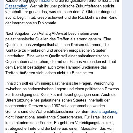
Raketenkrieg gegen
Israel
und die fortgesetzte Terrorherrschaft im
Gazastreifen
. Wer mit ihr über politische Zukunftsfragen spricht,
verschafft ihr genau das, was sie nach dem 7. Oktober dringend
sucht: Legitimität, Gesprächswert und die Rückkehr an den Rand
der internationalen Diplomatie.
Nach Angaben von Asharq Al-Awsat beschrieben zwei
palästinensische Quellen das Treffen als streng geheim. Eine
Quelle soll aus zivilgesellschaftlichen Kreisen stammen, die
Kontakte zu Frankreich und anderen europäischen Staaten
unterhalten. Eine weitere Quelle soll einer palästinensischen
Organisation nahestehen, die mit der Hamas verbunden ist. Laut
dem Bericht bestätigten auch zwei Hamas-Funktionäre das
Treffen, äußerten sich jedoch nicht zu Einzelheiten.
Inhaltlich soll es um innerpalästinensische Fragen, Versöhnung
zwischen palästinensischen Lagern und einen politischen Prozess
zur Beendigung des Konflikts mit Israel gegangen sein. Auch die
Unterstützung eines palästinensischen Staates innerhalb der
sogenannten Grenzen von 1967 sei angesprochen worden.
Gemeint sind die Waffenstillstandslinien vor dem
Sechstagekrieg
,
nicht international anerkannte Staatsgrenzen. Für Israel ist das
keine akademische Formel. Es geht um Verteidigungsfähigkeit,
strategische Tiefe und die Lehre aus einem Massaker, das von