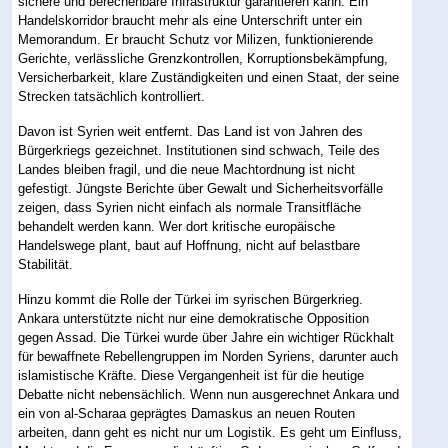
sichere und berechenbare Infrastruktur garantieren kann. Ein
Handelskorridor braucht mehr als eine Unterschrift unter ein
Memorandum. Er braucht Schutz vor Milizen, funktionierende
Gerichte, verlässliche Grenzkontrollen, Korruptionsbekämpfung,
Versicherbarkeit, klare Zuständigkeiten und einen Staat, der seine
Strecken tatsächlich kontrolliert.
Davon ist Syrien weit entfernt. Das Land ist von Jahren des
Bürgerkriegs gezeichnet. Institutionen sind schwach, Teile des
Landes bleiben fragil, und die neue Machtordnung ist nicht
gefestigt. Jüngste Berichte über Gewalt und Sicherheitsvorfälle
zeigen, dass Syrien nicht einfach als normale Transitfläche
behandelt werden kann. Wer dort kritische europäische
Handelswege plant, baut auf Hoffnung, nicht auf belastbare
Stabilität.
Hinzu kommt die Rolle der Türkei im syrischen Bürgerkrieg.
Ankara unterstützte nicht nur eine demokratische Opposition
gegen Assad. Die Türkei wurde über Jahre ein wichtiger Rückhalt
für bewaffnete Rebellengruppen im Norden Syriens, darunter auch
islamistische Kräfte. Diese Vergangenheit ist für die heutige
Debatte nicht nebensächlich. Wenn nun ausgerechnet Ankara und
ein von al-Scharaa geprägtes Damaskus an neuen Routen
arbeiten, dann geht es nicht nur um Logistik. Es geht um Einfluss,