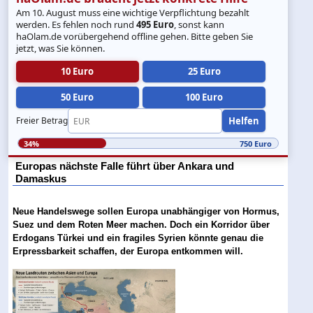
Am 10. August muss eine wichtige Verpflichtung bezahlt
werden. Es fehlen noch rund
495 Euro
, sonst kann
haOlam.de vorübergehend offline gehen. Bitte geben Sie
jetzt, was Sie können.
10 Euro
25 Euro
50 Euro
100 Euro
Helfen
Freier Betrag
34%
750 Euro
Europas nächste Falle führt über Ankara und
Damaskus
Neue Handelswege sollen Europa unabhängiger von Hormus,
Suez und dem Roten Meer machen. Doch ein Korridor über
Erdogans Türkei und ein fragiles Syrien könnte genau die
Erpressbarkeit schaffen, der Europa entkommen will.