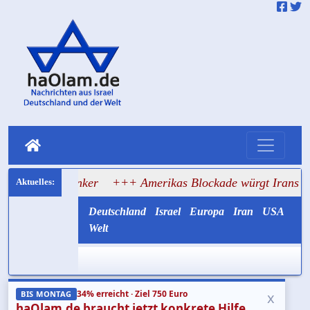
f Tanker
+++ Amerikas Blockade würgt Irans Ölexport ab
Deutschland
Israel
Europa
Iran
USA
Welt
34% erreicht · Ziel 750 Euro
x
BIS MONTAG
haOlam.de braucht jetzt konkrete Hilfe