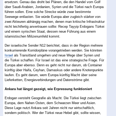
ersetzen. Genau das droht bei Plänen, die den Handel vom Golf
über Saudi-Arabien, Jordanien, Syrien und die Türkei nach Europa
führen sollen. Eine solche Strecke würde zwar bestimmte
Seewege entlasten. Sie würde Europa aber zugleich stärker von
zwei Akteuren abhängig machen, denen man kritische Infrastruktur
nicht leichtfertig anvertrauen sollte: Recep Tayyip Erdogans Türkei
und einem syrischen Staat, dessen neue Führung aus einem
islamistischen Milizenumfeld kommt.
Der israelische Sender N12 berichtet, dass in der Region mehrere
konkurrierende Korridorpläne vorangetrieben werden. Sie könnten
Israel
als Transitland umgehen und neue Wege über Syrien und
die Türkei schaffen. Für Israel ist das eine strategische Frage. Für
Europa aber ebenso. Denn es geht nicht nur darum, ob Container
künftig über Haifa, Ceyhan, Damaskus oder andere Knotenpunkte
laufen. Es geht darum, wem Europa künftig Macht über seine
Lieferketten, Energieverbindungen und Datenströme gibt.
Ankara hat längst gezeigt, wie Erpressung funktioniert
Erdogan versteht Geografie als Macht. Die Türkei liegt zwischen
Europa, dem Nahen Osten, dem Schwarzen Meer und Asien.
Diese Lage nutzt Ankara seit Jahren nicht nur wirtschaftlich,
sondern politisch. Wer der Türkei neue Hebel gibt, sollte wissen,