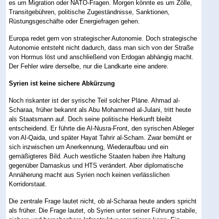
es um Migration oder NATO-Fragen. Morgen könnte es um Zölle,
Transitgebühren, politische Zugeständnisse, Sanktionen,
Rüstungsgeschäfte oder Energiefragen gehen.
Europa redet gern von strategischer Autonomie. Doch strategische
Autonomie entsteht nicht dadurch, dass man sich von der Straße
von Hormus löst und anschließend von Erdogan abhängig macht.
Der Fehler wäre derselbe, nur die Landkarte eine andere.
Syrien ist keine sichere Abkürzung
Noch riskanter ist der syrische Teil solcher Pläne. Ahmad al-
Scharaa, früher bekannt als Abu Mohammed al-Julani, tritt heute
als Staatsmann auf. Doch seine politische Herkunft bleibt
entscheidend. Er führte die Al-Nusra-Front, den syrischen Ableger
von Al-Qaida, und später Hayat Tahrir al-Scham. Zwar bemüht er
sich inzwischen um Anerkennung, Wiederaufbau und ein
gemäßigteres Bild. Auch westliche Staaten haben ihre Haltung
gegenüber Damaskus und HTS verändert. Aber diplomatische
Annäherung macht aus Syrien noch keinen verlässlichen
Korridorstaat.
Die zentrale Frage lautet nicht, ob al-Scharaa heute anders spricht
als früher. Die Frage lautet, ob Syrien unter seiner Führung stabile,