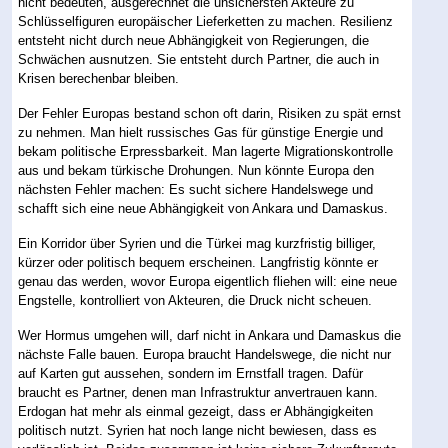
nicht bedeuten, ausgerechnet die unsichersten Akteure zu
Schlüsselfiguren europäischer Lieferketten zu machen. Resilienz
entsteht nicht durch neue Abhängigkeit von Regierungen, die
Schwächen ausnutzen. Sie entsteht durch Partner, die auch in
Krisen berechenbar bleiben.
Der Fehler Europas bestand schon oft darin, Risiken zu spät ernst
zu nehmen. Man hielt russisches Gas für günstige Energie und
bekam politische Erpressbarkeit. Man lagerte Migrationskontrolle
aus und bekam türkische Drohungen. Nun könnte Europa den
nächsten Fehler machen: Es sucht sichere Handelswege und
schafft sich eine neue Abhängigkeit von Ankara und Damaskus.
Ein Korridor über Syrien und die Türkei mag kurzfristig billiger,
kürzer oder politisch bequem erscheinen. Langfristig könnte er
genau das werden, wovor Europa eigentlich fliehen will: eine neue
Engstelle, kontrolliert von Akteuren, die Druck nicht scheuen.
Wer Hormus umgehen will, darf nicht in Ankara und Damaskus die
nächste Falle bauen. Europa braucht Handelswege, die nicht nur
auf Karten gut aussehen, sondern im Ernstfall tragen. Dafür
braucht es Partner, denen man Infrastruktur anvertrauen kann.
Erdogan hat mehr als einmal gezeigt, dass er Abhängigkeiten
politisch nutzt. Syrien hat noch lange nicht bewiesen, dass es