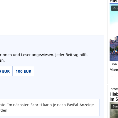
Has
Pix
rinnen und Leser angewiesen. Jeder Beitrag hilft,
en.
Eine
Mann,
0 EUR
100 EUR
...
Israe
Hisb
im 
nto. Im nächsten Schritt kann je nach PayPal-Anzeige
Symb
rden.