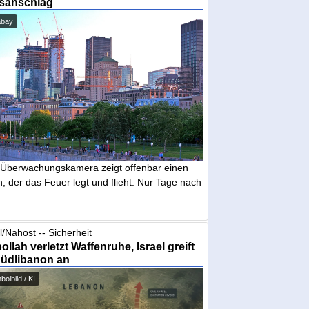
sanschlag
abay
 Überwachungskamera zeigt offenbar einen
 der das Feuer legt und flieht. Nur Tage nach
l/Nahost -- Sicherheit
ollah verletzt Waffenruhe, Israel greift
Südlibanon an
olbild / KI