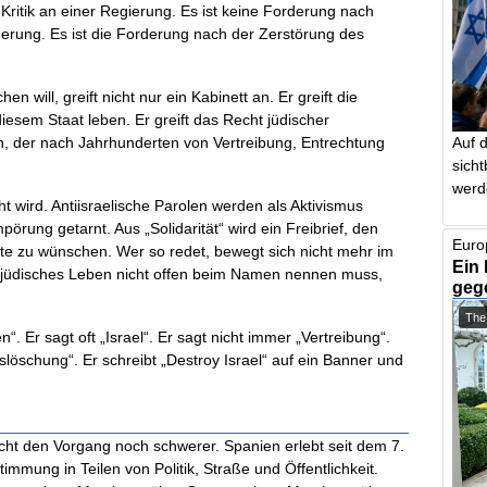
e Kritik an einer Regierung. Es ist keine Forderung nach
rderung. Es ist die Forderung nach der Zerstörung des
n will, greift nicht nur ein Kabinett an. Er greift die
iesem Staat leben. Er greift das Recht jüdischer
Auf 
n, der nach Jahrhunderten von Vertreibung, Entrechtung
sich
werd
cht wird. Antiisraelische Parolen werden als Aktivismus
ung getarnt. Aus „Solidarität“ wird ein Freibrief, den
Euro
rte zu wünschen. Wer so redet, bewegt sich nicht mehr im
Ein 
das jüdisches Leben nicht offen beim Namen nennen muss,
geg
The
. Er sagt oft „Israel“. Er sagt nicht immer „Vertreibung“.
slöschung“. Er schreibt „Destroy Israel“ auf ein Banner und
cht den Vorgang noch schwerer. Spanien erlebt seit dem 7.
mmung in Teilen von Politik, Straße und Öffentlichkeit.