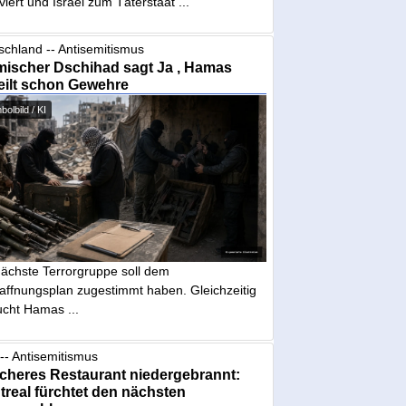
iviert und Israel zum Täterstaat ...
schland -- Antisemitismus
mischer Dschihad sagt Ja , Hamas
eilt schon Gewehre
olbild / KI
nächste Terrorgruppe soll dem
affnungsplan zugestimmt haben. Gleichzeitig
ucht Hamas ...
-- Antisemitismus
cheres Restaurant niedergebrannt:
real fürchtet den nächsten