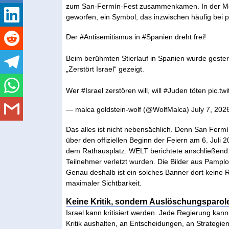
zum San-Fermín-Fest zusammenkamen. In der M
geworfen, ein Symbol, das inzwischen häufig bei p
Der
#Antisemitismus
in
#Spanien
dreht frei!
Beim berühmten Stierlauf in Spanien wurde gestern
„Zerstört Israel“ gezeigt.
Wer
#Israel
zerstören will, will
#Juden
töten
pic.tw
— malca goldstein-wolf (@WolfMalca)
July 7, 202
Das alles ist nicht nebensächlich. Denn San Fermín
über den offiziellen Beginn der Feiern am 6. Juli
dem Rathausplatz. WELT berichtete anschließend 
Teilnehmer verletzt wurden. Die Bilder aus Pamplo
Genau deshalb ist ein solches Banner dort keine R
maximaler Sichtbarkeit.
Keine Kritik, sondern Auslöschungsparol
Israel kann kritisiert werden. Jede Regierung kann
Kritik aushalten, an Entscheidungen, an Strategie