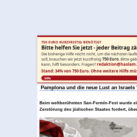
750 EURO KURZFRISTIG BENÖTIGT
Bitte helfen Sie jetzt - jeder Beitrag zä
Die bisherige Hilfe reicht nicht, um die nächsten l
soll, brauchen wir jetzt kurzfristig
750 Euro
. Bitte ge
kann, hilft besonders. Fragen?
redaktion@haolam
Stand: 34% von 750 Euro.
Ohne weitere Hilfe mü
34%
Pamplona und die neue Lust an Israels
Beim weltberühmten San-Fermín-Fest wurde ein
Zerstörung des jüdischen Staates fordert, übe