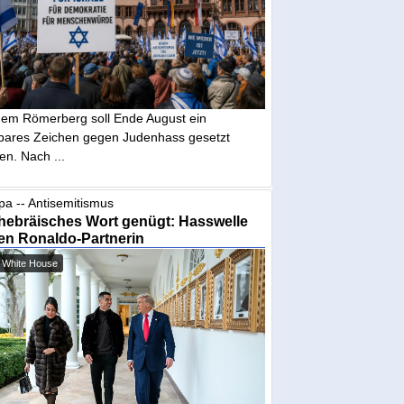
dem Römerberg soll Ende August ein
tbares Zeichen gegen Judenhass gesetzt
en. Nach ...
pa -- Antisemitismus
hebräisches Wort genügt: Hasswelle
en Ronaldo-Partnerin
 White House