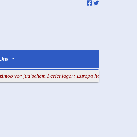
 Uns
or jüdischem Ferienlager: Europa hat wieder versagt
+++