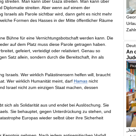
ng streiten. Man kann über Gaza streiten. Man kann über
nd Diplomatie streiten. Aber wenn auf einem der
 Israels als Parole sichtbar wird, dann geht es nicht mehr
Geor
 welche Formen des Hasses in der Mitte öffentlicher Räume
Urlau
Zahlr
eine Bühne für eine Vernichtungsbotschaft werden kann. Die
eder auf dem Platz muss diese Parole getragen haben.
Deut
reitet, gefeiert, verteidigt oder relativiert. Genau so
An 
en Satz allein, sondern durch die Bereitschaft, ihn als
Jud
Pix
ung Israels. Wer wirklich Palästinensern helfen will, braucht
at. Wer wirklich Humanität meint, darf
Hamas
nicht
und Israel nicht zum einzigen Staat machen, dessen
bt sich als Solidarität aus und endet bei Auslöschung. Sie
sraels. Sie behauptet, gegen Unterdrückung zu stehen, und
atastrophe Europas wieder selbst über ihre Sicherheit
„Jude
ur Kenntnis nehmen. Nach jedem antisemitischen Vorfall