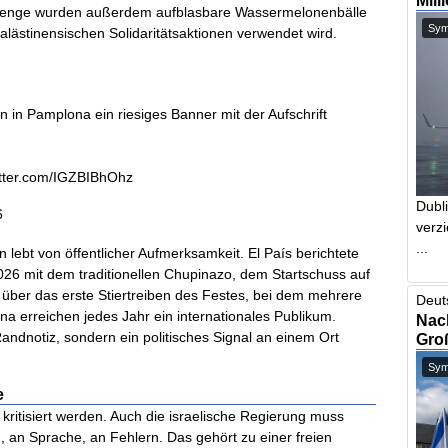
Mill
enge wurden außerdem aufblasbare Wassermelonenbälle
Symb
alästinensischen Solidaritätsaktionen verwendet wird.
 in Pamplona ein riesiges Banner mit der Aufschrift
itter.com/IGZBIBhOhz
Dubl
6
verzi
...
 lebt von öffentlicher Aufmerksamkeit. El País berichtete
 2026 mit dem traditionellen Chupinazo, dem Startschuss auf
über das erste Stiertreiben des Festes, bei dem mehrere
Deut
na erreichen jedes Jahr ein internationales Publikum.
Nach
andnotiz, sondern ein politisches Signal an einem Ort
Gro
Symb
e
 kritisiert werden. Auch die israelische Regierung muss
n, an Sprache, an Fehlern. Das gehört zu einer freien