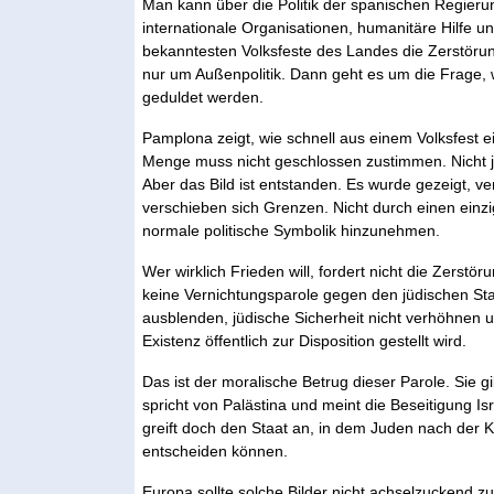
Man kann über die Politik der spanischen Regieru
internationale Organisationen, humanitäre Hilfe u
bekanntesten Volksfeste des Landes die Zerstörung
nur um Außenpolitik. Dann geht es um die Frage,
geduldet werden.
Pamplona zeigt, wie schnell aus einem Volksfest 
Menge muss nicht geschlossen zustimmen. Nicht j
Aber das Bild ist entstanden. Es wurde gezeigt, verb
verschieben sich Grenzen. Nicht durch einen einzig
normale politische Symbolik hinzunehmen.
Wer wirklich Frieden will, fordert nicht die Zerstör
keine Vernichtungsparole gegen den jüdischen Sta
ausblenden, jüdische Sicherheit nicht verhöhnen 
Existenz öffentlich zur Disposition gestellt wird.
Das ist der moralische Betrug dieser Parole. Sie gi
spricht von Palästina und meint die Beseitigung I
greift doch den Staat an, in dem Juden nach der K
entscheiden können.
Europa sollte solche Bilder nicht achselzuckend z