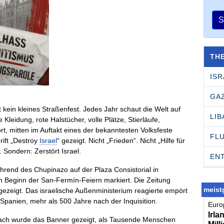
S
TH
ISR
GA
 kein kleines Straßenfest. Jedes Jahr schaut die Welt auf
LI
leidung, rote Halstücher, volle Plätze, Stierläufe,
t, mitten im Auftakt eines der bekanntesten Volksfeste
FL
rift „Destroy
Israel
“ gezeigt. Nicht „Frieden“. Nicht „Hilfe für
. Sondern: Zerstört Israel.
EN
rend des Chupinazo auf der Plaza Consistorial in
n Beginn der San-Fermín-Feiern markiert. Die Zeitung
meistg
gezeigt. Das israelische Außenministerium reagierte empört
anien, mehr als 500 Jahre nach der Inquisition.
Europ
Irla
nach wurde das Banner gezeigt, als Tausende Menschen