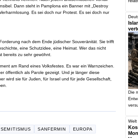
relat
nsibel. Dann steht in Pamplona ein Banner mit „Destroy
 Verharmlosung. Es sei doch nur Protest. Es sei doch nur
Deut
Isla
vert
Symb
 Forderung nach dem Ende jüdischer Souveränität. Sie trifft
 Geschichte, eine Schutzidee, eine Heimat. Wer das nicht
ät bereits zu sehr gewöhnt.
ment am Rand eines Volksfestes. Es war ein Warnzeichen.
r öffentlich als Parole gezeigt. Und je länger diese
r wird sie für Juden, für Israel und für jede Gesellschaft,
ben.
Die 
Entw
vers
Welt 
Kos
ISEMITISMUS
SANFERMIN
EUROPA
Mont