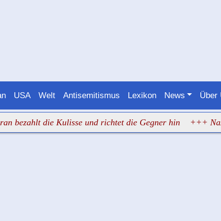
an
USA
Welt
Antisemitismus
Lexikon
News
Über
hlt die Kulisse und richtet die Gegner hin
+++ Nazimob v