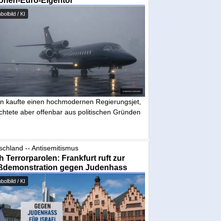
ionen-Euro-Eigentor
olbild / KI
in kaufte einen hochmodernen Regierungsjet,
chtete aber offenbar aus politischen Gründen
schland -- Antisemitismus
 Terrorparolen: Frankfurt ruft zur
ßdemonstration gegen Judenhass
olbild / KI