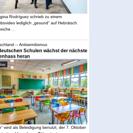
gina Rodríguez schrieb zu einem
bsvideo lediglich „gesund“ auf Hebräisch.
eiche ...
schland -- Antisemitismus
deutschen Schulen wächst der nächste
enhass heran
abay
“ wird als Beleidigung benutzt, der 7. Oktober