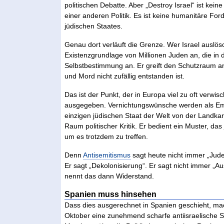
politischen Debatte. Aber „Destroy Israel“ ist kein
einer anderen Politik. Es ist keine humanitäre Fo
jüdischen Staates.
Genau dort verläuft die Grenze. Wer Israel auslösche
Existenzgrundlage von Millionen Juden an, die in d
Selbstbestimmung an. Er greift den Schutzraum a
und Mord nicht zufällig entstanden ist.
Das ist der Punkt, der in Europa viel zu oft verwis
ausgegeben. Vernichtungswünsche werden als Empör
einzigen jüdischen Staat der Welt von der Landka
Raum politischer Kritik. Er bedient ein Muster, 
um es trotzdem zu treffen.
Denn
Antisemitismus
sagt heute nicht immer „Juden“
Er sagt „Dekolonisierung“. Er sagt nicht immer „Au
nennt das dann Widerstand.
Spanien muss hinsehen
Dass dies ausgerechnet in Spanien geschieht, ma
Oktober eine zunehmend scharfe antiisraelische Sti