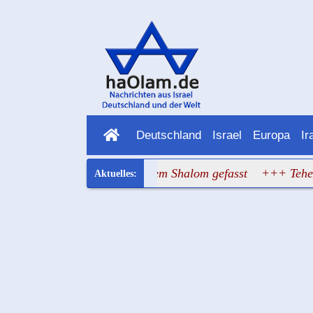
Deutschland
Israel
Europa
Ir
khba-Terrorist bei Kerem Shalom gefasst
+++ Teheran beza