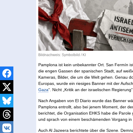
Bildnachweis: Symbolbild / KI
Pamplona ist kein unbekannter Ort. San Fermín ist
die engen Gassen der spanischen Stadt, auf weiße K
Kameras, Bilder, die um die Welt gehen. Genau dor
Europas, wurde ein riesiges Banner mit der Aufsch
Gaza
“. Nicht „Kritik an der israelischen Regierung“
Nach Angaben von El Diario wurde das Banner wäh
Pamplona entrollt, also bei jenem Moment, der de
berichtet, die Organisation EHKS habe die Parole 
und sprach von einem beschämenden Vorgang in Sp
Auch Al Jazeera berichtete über die Szene. Dem