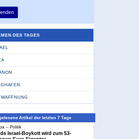
enden
EMEN DES TAGES
AEL
ZA
BANON
UGHAFEN
TWAFFNUNG
elesene Artikel der letzten 7 Tage
a -- Politik
nds Israel-Boykott wird zum 53-