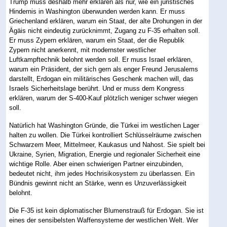
Trump muss deshalb mehr erklären als nur, wie ein juristisches
Hindernis in Washington überwunden werden kann. Er muss
Griechenland erklären, warum ein Staat, der alte Drohungen in der
Ägäis nicht eindeutig zurücknimmt, Zugang zu F-35 erhalten soll.
Er muss Zypern erklären, warum ein Staat, der die Republik
Zypern nicht anerkennt, mit modernster westlicher
Luftkampftechnik belohnt werden soll. Er muss Israel erklären,
warum ein Präsident, der sich gern als enger Freund Jerusalems
darstellt, Erdogan ein militärisches Geschenk machen will, das
Israels Sicherheitslage berührt. Und er muss dem Kongress
erklären, warum der S-400-Kauf plötzlich weniger schwer wiegen
soll.
Natürlich hat Washington Gründe, die Türkei im westlichen Lager
halten zu wollen. Die Türkei kontrolliert Schlüsselräume zwischen
Schwarzem Meer, Mittelmeer, Kaukasus und Nahost. Sie spielt bei
Ukraine, Syrien, Migration, Energie und regionaler Sicherheit eine
wichtige Rolle. Aber einen schwierigen Partner einzubinden,
bedeutet nicht, ihm jedes Hochrisikosystem zu überlassen. Ein
Bündnis gewinnt nicht an Stärke, wenn es Unzuverlässigkeit
belohnt.
Die F-35 ist kein diplomatischer Blumenstrauß für Erdogan. Sie ist
eines der sensibelsten Waffensysteme der westlichen Welt. Wer