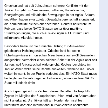
Griechenland hat seit Jahrzehnten schwere Konflikte mit der
Türkei. Es geht um Seegrenzen, Luftraum, Hoheitsrechte,
Energiefragen und militärische Bewegungen in der Ägäis. Ankara
und Athen haben zwar zuletzt Gesprächsbereitschaft signalisiert,
die Kernkonflikte bleiben aber bestehen. Reuters berichtete im
Februar, dass beide NATO-Staaten weiter über maritime
Streitfragen ringen, die auch Auswirkungen auf Luftraum und
militärische Aktivität haben.
Besonders heikel ist die türkische Haltung zur Ausweitung
griechischer Hoheitsgewässer. Griechenland hat seine
Hoheitsgewässer im Ionischen Meer bereits auf zwölf Seemeilen
ausgedehnt, vermeidet einen solchen Schritt in der Ägäis aber seit
Jahren, weil Ankara scharf widerspricht. Reuters berichtete im
Januar, Athen wolle seine Rechte ausweiten, während die Türkei
weiterhin warnt. In der Praxis bedeutet das: Ein NATO-Staat muss
bei legitimen Hoheitsfragen einkalkulieren, ob ein anderer NATO-
Staat militärisch droht.
Auch Zypern gehört ins Zentrum dieser Debatte. Die Republik
Zypern ist Mitglied der Europäischen Union, wird von Ankara aber
nicht anerkannt. Die Türkei hält am Norden der Insel fest,
unterstützt dort eine international nur von Ankara anerkannte