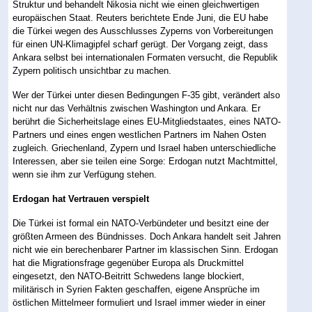
Struktur und behandelt Nikosia nicht wie einen gleichwertigen
europäischen Staat. Reuters berichtete Ende Juni, die EU habe
die Türkei wegen des Ausschlusses Zyperns von Vorbereitungen
für einen UN-Klimagipfel scharf gerügt. Der Vorgang zeigt, dass
Ankara selbst bei internationalen Formaten versucht, die Republik
Zypern politisch unsichtbar zu machen.
Wer der Türkei unter diesen Bedingungen F-35 gibt, verändert also
nicht nur das Verhältnis zwischen Washington und Ankara. Er
berührt die Sicherheitslage eines EU-Mitgliedstaates, eines NATO-
Partners und eines engen westlichen Partners im Nahen Osten
zugleich. Griechenland, Zypern und Israel haben unterschiedliche
Interessen, aber sie teilen eine Sorge: Erdogan nutzt Machtmittel,
wenn sie ihm zur Verfügung stehen.
Erdogan hat Vertrauen verspielt
Die Türkei ist formal ein NATO-Verbündeter und besitzt eine der
größten Armeen des Bündnisses. Doch Ankara handelt seit Jahren
nicht wie ein berechenbarer Partner im klassischen Sinn. Erdogan
hat die Migrationsfrage gegenüber Europa als Druckmittel
eingesetzt, den NATO-Beitritt Schwedens lange blockiert,
militärisch in Syrien Fakten geschaffen, eigene Ansprüche im
östlichen Mittelmeer formuliert und Israel immer wieder in einer