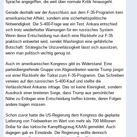
Sprache angegriffen, die weit über normale Kritik hinausgeht.
Gerade deshalb war der Ausschluss aus dem F-35-Programm kein
amerikanischer Affekt, sondern eine sicherheitspolitische
Notwendigkeit. Die S-400-Frage war ein Test. Ankara entschied
sich trotz wiederholter Warnungen für ein russisches System.
Wenn diese Entscheidung nun durch eine Rückkehr zur F-35
praktisch entwertet wird, sendet Washington eine gefährliche
Botschaft: Strategische Unzuverlässigkeit lässt sich aussitzen,
wenn man politisch wichtig genug ist.
Auch im amerikanischen Kongress gibt es Widerstand. Eine
parteiübergreifende Gruppe von Abgeordneten warnte Trump jüngst
vor einer Rückkehr der Türkei zum F-35-Programm. Das Schreiben
verwies auf den russischen S-400-Kauf und stellte die
Verlässlichkeit Ankaras infrage. Das ist keine Kleinigkeit, sondern
Ausdruck einer breiteren Sorge, dass Trump aus persönlicher
Nähe zu Erdogan eine Entscheidung treffen könnte, deren Folgen
andere tragen müssen.
Schon zuvor hatte die US-Regierung dem Kongress die geplante
Lieferung von Triebwerken im Wert von mehr als 700 Millionen
Dollar für das türkische Kampfflugzeug KAAN gemeldet. Auch
dagegen gab es Einwände. Die Regierung wollte dennoch