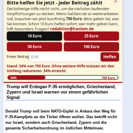
Bitte helfen Sie jetzt - jeder Beitrag zählt
Die bisherige Hilfe reicht nicht, um die nächsten laufenden
Verpflichtungen zu decken. Wenn haOlam.de so weiterarbeiten
soll, brauchen wir jetzt kurzfristig
750 Euro
. Bitte geben Sie, was
Sie können. Schon 10 Euro helfen sofort; wer mehr geben kann,
hilft besonders. Fragen?
redaktion@haolam.de
10 Euro
25 Euro
50 Euro
100 Euro
Helfen
Freier Betrag
Stand: 34% von 750 Euro.
Ohne weitere Hilfe müssen wir den
Umfang reduzieren.
34% erreicht.
34%
750 Euro
Trump will Erdogan F-35 ermöglichen, Griechenland,
Zypern und Israel warnen vor einem gefährlichen
Signal
Donald Trump soll beim NATO-Gipfel in Ankara den Weg für
F-35-Kampfjets an die Türkei öffnen wollen. Das betrifft nicht
nur Israel, sondern auch Griechenland, Zypern und die
gesamte Sicherheitsordnung im östlichen Mittelmeer.