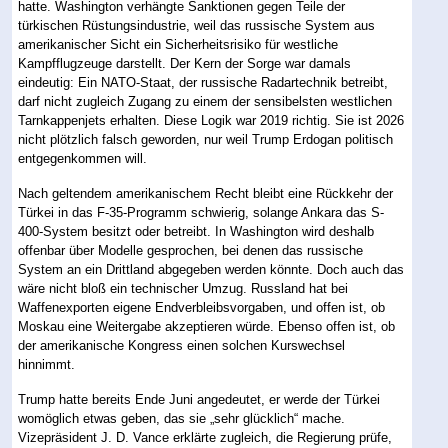
hatte. Washington verhängte Sanktionen gegen Teile der
türkischen Rüstungsindustrie, weil das russische System aus
amerikanischer Sicht ein Sicherheitsrisiko für westliche
Kampfflugzeuge darstellt. Der Kern der Sorge war damals
eindeutig: Ein NATO-Staat, der russische Radartechnik betreibt,
darf nicht zugleich Zugang zu einem der sensibelsten westlichen
Tarnkappenjets erhalten. Diese Logik war 2019 richtig. Sie ist 2026
nicht plötzlich falsch geworden, nur weil Trump Erdogan politisch
entgegenkommen will.
Nach geltendem amerikanischem Recht bleibt eine Rückkehr der
Türkei in das F-35-Programm schwierig, solange Ankara das S-
400-System besitzt oder betreibt. In Washington wird deshalb
offenbar über Modelle gesprochen, bei denen das russische
System an ein Drittland abgegeben werden könnte. Doch auch das
wäre nicht bloß ein technischer Umzug. Russland hat bei
Waffenexporten eigene Endverbleibsvorgaben, und offen ist, ob
Moskau eine Weitergabe akzeptieren würde. Ebenso offen ist, ob
der amerikanische Kongress einen solchen Kurswechsel
hinnimmt.
Trump hatte bereits Ende Juni angedeutet, er werde der Türkei
womöglich etwas geben, das sie „sehr glücklich“ mache.
Vizepräsident J. D. Vance erklärte zugleich, die Regierung prüfe,