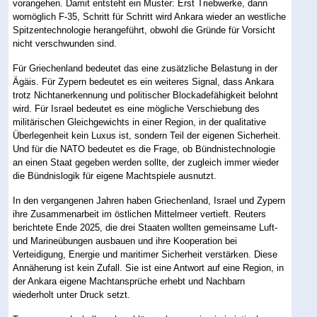
vorangehen. Damit entsteht ein Muster: Erst Triebwerke, dann
womöglich F-35, Schritt für Schritt wird Ankara wieder an westliche
Spitzentechnologie herangeführt, obwohl die Gründe für Vorsicht
nicht verschwunden sind.
Für Griechenland bedeutet das eine zusätzliche Belastung in der
Ägäis. Für Zypern bedeutet es ein weiteres Signal, dass Ankara
trotz Nichtanerkennung und politischer Blockadefähigkeit belohnt
wird. Für Israel bedeutet es eine mögliche Verschiebung des
militärischen Gleichgewichts in einer Region, in der qualitative
Überlegenheit kein Luxus ist, sondern Teil der eigenen Sicherheit.
Und für die NATO bedeutet es die Frage, ob Bündnistechnologie
an einen Staat gegeben werden sollte, der zugleich immer wieder
die Bündnislogik für eigene Machtspiele ausnutzt.
In den vergangenen Jahren haben Griechenland, Israel und Zypern
ihre Zusammenarbeit im östlichen Mittelmeer vertieft. Reuters
berichtete Ende 2025, die drei Staaten wollten gemeinsame Luft-
und Marineübungen ausbauen und ihre Kooperation bei
Verteidigung, Energie und maritimer Sicherheit verstärken. Diese
Annäherung ist kein Zufall. Sie ist eine Antwort auf eine Region, in
der Ankara eigene Machtansprüche erhebt und Nachbarn
wiederholt unter Druck setzt.