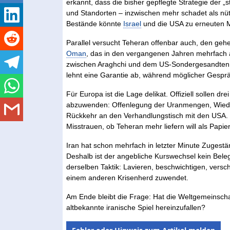
erkannt, dass die bisher gepflegte Strategie der 
und Standorten – inzwischen mehr schadet als nüt
Bestände könnte
Israel
und die USA zu erneuten Mi
Parallel versucht Teheran offenbar auch, den g
Oman
, das in den vergangenen Jahren mehrfach al
zwischen Araghchi und dem US-Sondergesandten. 
lehnt eine Garantie ab, während möglicher Gespräc
Für Europa ist die Lage delikat. Offiziell sollen 
abzuwenden: Offenlegung der Uranmengen, Wied
Rückkehr an den Verhandlungstisch mit den USA. 
Misstrauen, ob Teheran mehr liefern will als Papi
Iran hat schon mehrfach in letzter Minute Zugestä
Deshalb ist der angebliche Kurswechsel kein Bel
derselben Taktik: Lavieren, beschwichtigen, versc
einem anderen Krisenherd zuwendet.
Am Ende bleibt die Frage: Hat die Weltgemeinschaf
altbekannte iranische Spiel hereinzufallen?