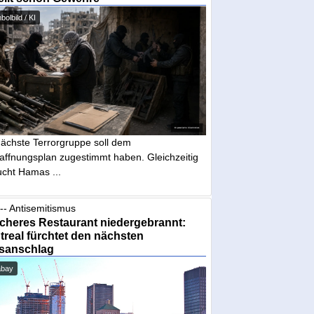
olbild / KI
nächste Terrorgruppe soll dem
affnungsplan zugestimmt haben. Gleichzeitig
ucht Hamas ...
-- Antisemitismus
cheres Restaurant niedergebrannt:
real fürchtet den nächsten
sanschlag
abay