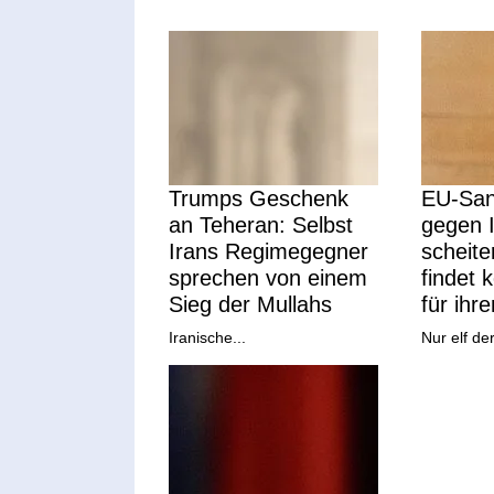
Trumps Geschenk
EU-San
an Teheran: Selbst
gegen I
Irans Regimegegner
scheite
sprechen von einem
findet 
Sieg der Mullahs
für ihr
Iranische...
Nur elf der