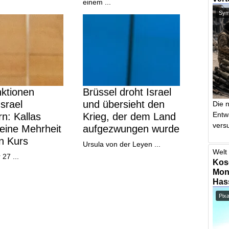
einem ...
Symb
ktionen
Brüssel droht Israel
srael
und übersieht den
Die 
Entw
rn: Kallas
Krieg, der dem Land
vers
keine Mehrheit
aufgezwungen wurde
en Kurs
Ursula von der Leyen ...
Welt 
 27 ...
Kos
Mont
Has
Pix