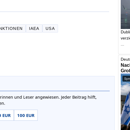
NKTIONEN
IAEA
USA
Dubl
verzi
...
Deut
Nach
Gro
Symb
rinnen und Leser angewiesen. Jeder Beitrag hilft,
en.
0 EUR
100 EUR