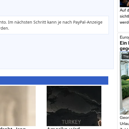
Auf 
sich
nto. Im nächsten Schritt kann je nach PayPal-Anzeige
werd
rden.
Euro
Ein 
geg
The
Geor
Urlau