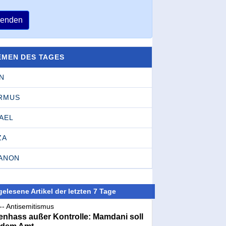
enden
EMEN DES TAGES
N
RMUS
AEL
ZA
BANON
elesene Artikel der letzten 7 Tage
-- Antisemitismus
nhass außer Kontrolle: Mamdani soll