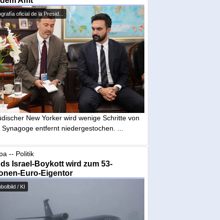
 dem Amt
grafía oficial de la Presid...
üdischer New Yorker wird wenige Schritte von
 Synagoge entfernt niedergestochen. ...
a -- Politik
nds Israel-Boykott wird zum 53-
ionen-Euro-Eigentor
olbild / KI