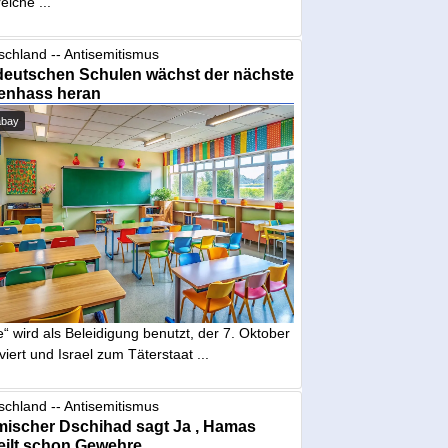
eiche ...
schland -- Antisemitismus
deutschen Schulen wächst der nächste
enhass heran
abay
“ wird als Beleidigung benutzt, der 7. Oktober
iviert und Israel zum Täterstaat ...
schland -- Antisemitismus
mischer Dschihad sagt Ja , Hamas
eilt schon Gewehre