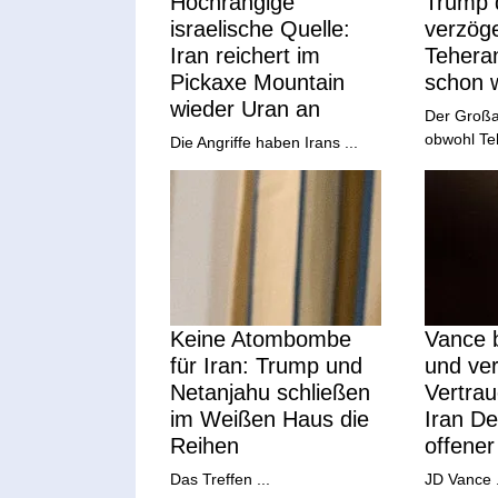
Hochrangige
Trump d
israelische Quelle:
verzöge
Iran reichert im
Tehera
Pickaxe Mountain
schon w
wieder Uran an
Der Großan
obwohl Teh
Die Angriffe haben Irans ...
Keine Atombombe
Vance b
für Iran: Trump und
und ver
Netanjahu schließen
Vertrau
im Weißen Haus die
Iran De
Reihen
offener
Das Treffen ...
JD Vance .