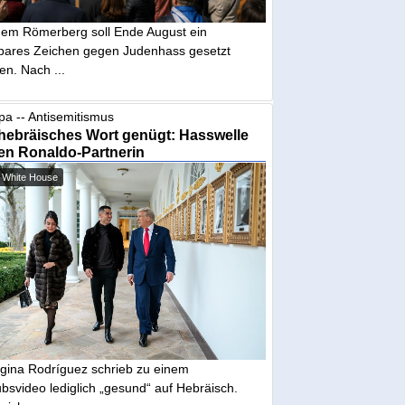
dem Römerberg soll Ende August ein
tbares Zeichen gegen Judenhass gesetzt
en. Nach ...
pa -- Antisemitismus
hebräisches Wort genügt: Hasswelle
en Ronaldo-Partnerin
 White House
gina Rodríguez schrieb zu einem
bsvideo lediglich „gesund“ auf Hebräisch.