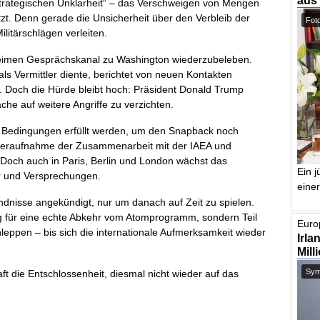
aus
„strategischen Unklarheit“ – das Verschweigen von Mengen
zt. Denn gerade die Unsicherheit über den Verbleib der
Foto
litärschlägen verleiten.
eheimen Gesprächskanal zu Washington wiederzubeleben.
s Vermittler diente, berichtet von neuen Kontakten
Doch die Hürde bleibt hoch: Präsident Donald Trump
he auf weitere Angriffe zu verzichten.
drei Bedingungen erfüllt werden, um den Snapback noch
eraufnahme der Zusammenarbeit mit der IAEA und
Doch auch in Paris, Berlin und London wächst das
Ein j
er und Versprechungen.
einer
ndnisse angekündigt, nur um danach auf Zeit zu spielen.
eg für eine echte Abkehr vom Atomprogramm, sondern Teil
Europ
hleppen – bis sich die internationale Aufmerksamkeit wieder
Irla
Mill
Symb
t die Entschlossenheit, diesmal nicht wieder auf das