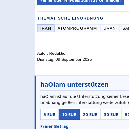
Fehler oder Hinweis zum Artikel melden
THEMATISCHE EINORDNUNG
IRAN
ATOMPROGRAMM
URAN
SA
Autor: Redaktion
Dienstag, 09 September 2025
haOlam unterstützen
haOlam ist auf die Unterstützung seiner Lese
unabhängige Berichterstattung weiterzuführ
5 EUR
10 EUR
20 EUR
30 EUR
5
Freier Betrag