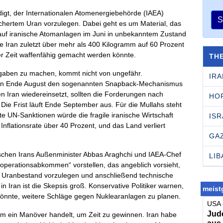
igt, der Internationalen Atomenergiebehörde (IAEA)
S
chertem Uran vorzulegen. Dabei geht es um Material, das
 auf iranische Atomanlagen im Juni in unbekanntem Zustand
e Iran zuletzt über mehr als 400 Kilogramm auf 60 Prozent
er Zeit waffenfähig gemacht werden könnte.
TH
Angaben zu machen, kommt nicht von ungefähr.
IRA
ben Ende August den sogenannten Snapback-Mechanismus
en Iran wiedereinsetzt, sollten die Forderungen nach
HO
 Die Frist läuft Ende September aus. Für die Mullahs steht
arte UN-Sanktionen würde die fragile iranische Wirtschaft
ISR
 Inflationsrate über 40 Prozent, und das Land verliert
GA
wischen Irans Außenminister Abbas Araghchi und IAEA-Chef
LI
Kooperationsabkommen“ vorstellen, das angeblich vorsieht,
en Uranbestand vorzulegen und anschließend technische
n Iran ist die Skepsis groß. Konservative Politiker warnen,
meistg
könnte, weitere Schläge gegen Nuklearanlagen zu planen.
USA 
Jude
m ein Manöver handelt, um Zeit zu gewinnen. Iran habe