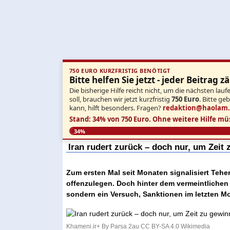
750 EURO KURZFRISTIG BENÖTIGT
Bitte helfen Sie jetzt - jeder Beitrag zä
Die bisherige Hilfe reicht nicht, um die nächsten l
soll, brauchen wir jetzt kurzfristig
750 Euro
. Bitte ge
kann, hilft besonders. Fragen?
redaktion@haolam
Stand: 34% von 750 Euro.
Ohne weitere Hilfe mü
34%
Iran rudert zurück – doch nur, um Zeit
Zum ersten Mal seit Monaten signalisiert Tehe
offenzulegen. Doch hinter dem vermeintlichen
sondern ein Versuch, Sanktionen im letzten 
Khameni.ir+ By Parsa 2au CC BY-SA 4.0 Wikimedia