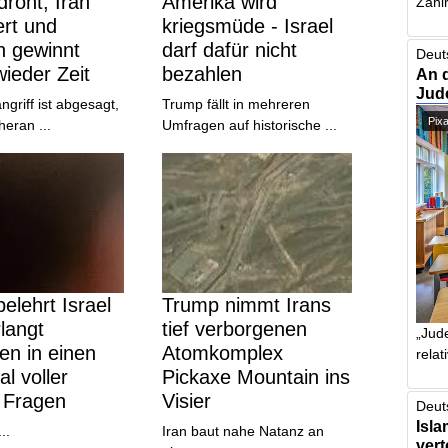
roht, Iran
Amerika wird
Zahlr
rt und
kriegsmüde - Israel
n gewinnt
darf dafür nicht
Deut
ieder Zeit
bezahlen
An 
Jud
griff ist abgesagt,
Trump fällt in mehreren
Pix
eran ...
Umfragen auf historische ...
elehrt Israel
Trump nimmt Irans
langt
tief verborgenen
„Jude
en in einen
Atomkomplex
relat
al voller
Pickaxe Mountain ins
 Fragen
Visier
Deut
Isla
..
Iran baut nahe Natanz an
vert