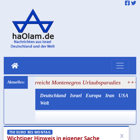
ss erreicht Montenegros Urlaubsparadies
+++ Netanjahus 
Deutschland
Israel
Europa
Iran
USA
Welt
750 EURO BIS MONTAG
x
Wichtiger Hinweis in eigener Sache