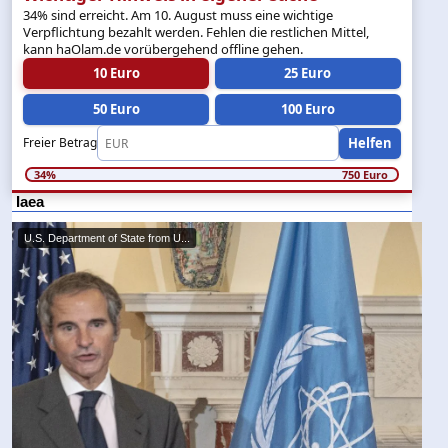
34% sind erreicht. Am 10. August muss eine wichtige
Verpflichtung bezahlt werden. Fehlen die restlichen Mittel,
kann haOlam.de vorübergehend offline gehen.
10 Euro
25 Euro
50 Euro
100 Euro
Helfen
Freier Betrag
34%
750 Euro
Iaea
U.S. Department of State from U...