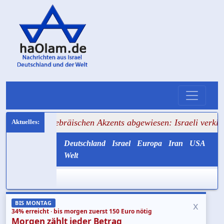
+++ Wegen hebräischen Akzents abgewiesen: Israeli verklag
Deutschland
Israel
Europa
Iran
USA
Welt
x
BIS MONTAG
34% erreicht · bis morgen zuerst 150 Euro nötig
Morgen zählt jeder Betrag