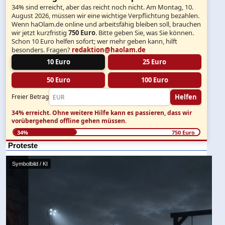
34% sind erreicht, aber das reicht noch nicht. Am Montag, 10.
August 2026, müssen wir eine wichtige Verpflichtung bezahlen.
Wenn haOlam.de online und arbeitsfähig bleiben soll, brauchen
wir jetzt kurzfristig
750 Euro
. Bitte geben Sie, was Sie können.
Schon 10 Euro helfen sofort; wer mehr geben kann, hilft
besonders. Fragen?
redaktion@haolam.de
10 Euro
25 Euro
50 Euro
100 Euro
Helfen
Freier Betrag
34% erreicht.
Ohne weitere Hilfe kann es passieren, dass wir
vorübergehend offline gehen müssen.
34%
750 Euro
Proteste
Symbolbild / KI