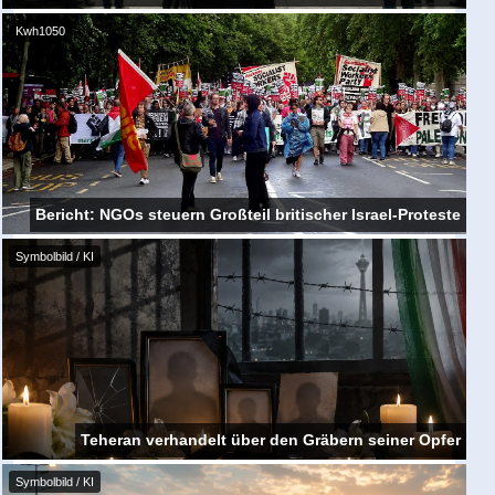
Kwh1050
Bericht: NGOs steuern Großteil britischer Israel-Proteste
Symbolbild / KI
Teheran verhandelt über den Gräbern seiner Opfer
Symbolbild / KI