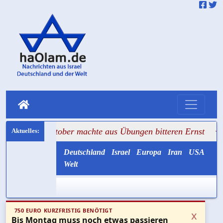
Oktober machte aus Übungen bitteren Ernst
+++ Hisbollah 
Deutschland
Israel
Europa
Iran
USA
Welt
750 EURO KURZFRISTIG BENÖTIGT
x
Bis Montag muss noch etwas passieren