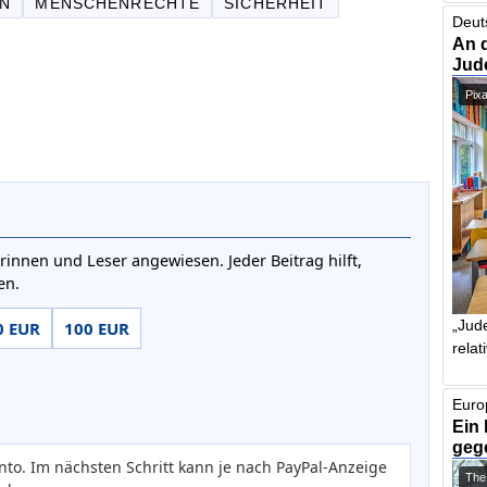
N
MENSCHENRECHTE
SICHERHEIT
Deut
An 
Jud
Pix
rinnen und Leser angewiesen. Jeder Beitrag hilft,
en.
„Jude
0 EUR
100 EUR
relat
Euro
Ein 
geg
nto. Im nächsten Schritt kann je nach PayPal-Anzeige
The