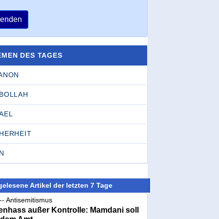
enden
EMEN DES TAGES
BANON
SBOLLAH
AEL
CHERHEIT
N
elesene Artikel der letzten 7 Tage
-- Antisemitismus
nhass außer Kontrolle: Mamdani soll