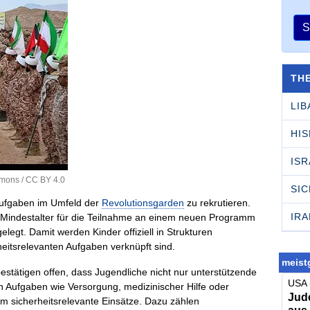
S
TH
LI
HI
ISR
mmons
/
CC BY 4.0
SI
 Aufgaben im Umfeld der
Revolutionsgarden
zu rekrutieren.
IRA
 Mindestalter für die Teilnahme an einem neuen Programm
elegt. Damit werden Kinder offiziell in Strukturen
heitsrelevanten Aufgaben verknüpft sind.
meistg
estätigen offen, dass Jugendliche nicht nur unterstützende
USA 
n Aufgaben wie Versorgung, medizinischer Hilfe oder
Jude
um sicherheitsrelevante Einsätze. Dazu zählen