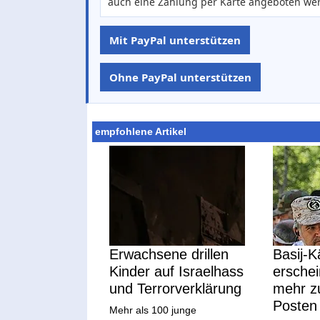
auch eine Zahlung per Karte angeboten we
Mit PayPal unterstützen
Ohne PayPal unterstützen
empfohlene Artikel
Erwachsene drillen
Basij-
Kinder auf Israelhass
erschei
und Terrorverklärung
mehr zu
Posten 
Mehr als 100 junge