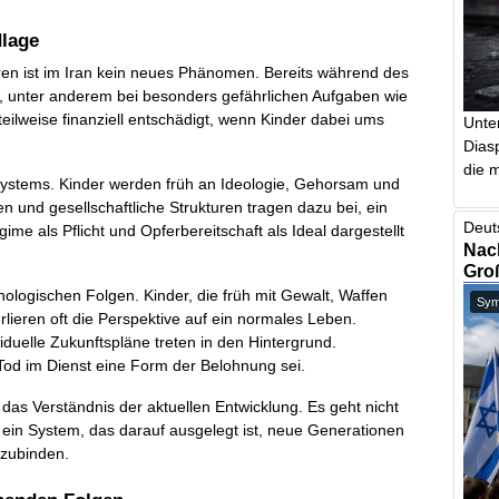
dlage
uren ist im Iran kein neues Phänomen. Bereits während des
t, unter anderem bei besonders gefährlichen Aufgaben wie
lweise finanziell entschädigt, wenn Kinder dabei ums
Unte
Dias
die m
 Systems. Kinder werden früh an Ideologie, Gehorsam und
n und gesellschaftliche Strukturen tragen dazu bei, ein
Deut
ime als Pflicht und Opferbereitschaft als Ideal dargestellt
Nach
Gro
logischen Folgen. Kinder, die früh mit Gewalt, Waffen
Symb
rlieren oft die Perspektive auf ein normales Leben.
viduelle Zukunftspläne treten in den Hintergrund.
r Tod im Dienst eine Form der Belohnung sei.
 das Verständnis der aktuellen Entwicklung. Es geht nicht
ein System, das darauf ausgelegt ist, neue Generationen
nzubinden.