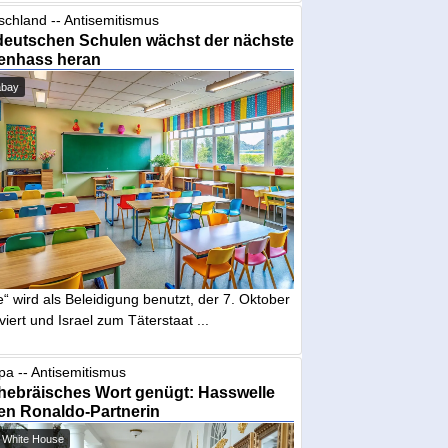
schland -- Antisemitismus
deutschen Schulen wächst der nächste
enhass heran
abay
“ wird als Beleidigung benutzt, der 7. Oktober
iviert und Israel zum Täterstaat ...
pa -- Antisemitismus
hebräisches Wort genügt: Hasswelle
en Ronaldo-Partnerin
 White House