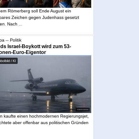
dem Römerberg soll Ende August ein
tbares Zeichen gegen Judenhass gesetzt
en. Nach ...
a -- Politik
nds Israel-Boykott wird zum 53-
ionen-Euro-Eigentor
olbild / KI
in kaufte einen hochmodernen Regierungsjet,
chtete aber offenbar aus politischen Gründen