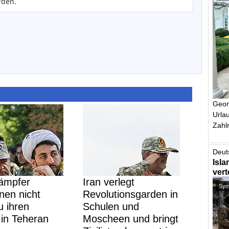
rden.
Geor
Urlau
Zahlr
Deut
Isla
vert
Kämpfer
Iran verlegt
Symb
nen nicht
Revolutionsgarden in
 ihren
Schulen und
in Teheran
Moscheen und bringt