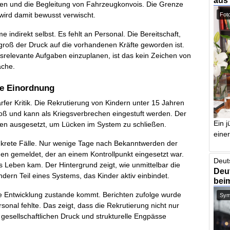
aus
iten und die Begleitung von Fahrzeugkonvois. Die Grenze
 wird damit bewusst verwischt.
Foto
e indirekt selbst. Es fehlt an Personal. Die Bereitschaft,
e groß der Druck auf die vorhandenen Kräfte geworden ist.
itsrelevante Aufgaben einzuplanen, ist das kein Zeichen von
äche.
che Einordnung
fer Kritik. Die Rekrutierung von Kindern unter 15 Jahren
toß und kann als Kriegsverbrechen eingestuft werden. Der
Ein j
iken ausgesetzt, um Lücken im System zu schließen.
einer
onkrete Fälle. Nur wenige Tage nach Bekanntwerden der
gen gemeldet, der an einem Kontrollpunkt eingesetzt war.
Deut
ums Leben kam. Der Hintergrund zeigt, wie unmittelbar die
Deut
ondern Teil eines Systems, das Kinder aktiv einbindet.
bei
se Entwicklung zustande kommt. Berichten zufolge wurde
Symb
nal fehlte. Das zeigt, dass die Rekrutierung nicht nur
gesellschaftlichen Druck und strukturelle Engpässe