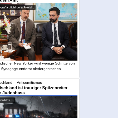
 dem Amt
grafía oficial de la Presid...
üdischer New Yorker wird wenige Schritte von
 Synagoge entfernt niedergestochen. ...
schland -- Antisemitismus
schland ist trauriger Spitzenreiter
m Judenhass
olbild / KI