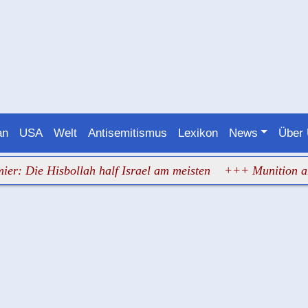
an
USA
Welt
Antisemitismus
Lexikon
News
Über
 Hisbollah half Israel am meisten
+++ Munition an Bord: 