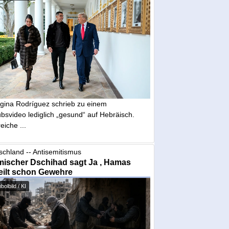
gina Rodríguez schrieb zu einem
bsvideo lediglich „gesund“ auf Hebräisch.
eiche ...
schland -- Antisemitismus
mischer Dschihad sagt Ja , Hamas
eilt schon Gewehre
olbild / KI