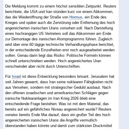
Die Meldung kommt zu einem höchst sensiblen Zeitpunkt. Reuters
berichtete, die USA und Iran stünden kurz vor einem Abkommen,
das die Wiederöffnung der Straße von
Hormus
, ein Ende des
Krieges und später auch die Zerstörung oder Entfernung des hoch
angereicherten iranischen Urans vorsehen soll. Nach Darstellung
eines hochrangigen US Vertreters soll das Abkommen am Ende
zur Demontage des iranischen Atomprogramms führen. Zugleich
wird über eine 60 tägige technische Verhandlungsphase berichtet,
in der entscheidende Einzelheiten erst noch ausgearbeitet werden
sollen. Genau darin liegt das Risiko: Politische Formeln können
schnell unterschrieben werden. Hoch angereichertes Uran
verschwindet aber nicht durch Unterschriften.
Für
Israel
ist diese Entwicklung besonders brisant. Jerusalem hat
seit Jahren gewarnt, dass Iran seine nuklearen Fähigkeiten nicht
aus Versehen, sondern mit strategischer Geduld ausbaut. Nach
den offenen israelischen und amerikanischen Schlägen gegen
iranische Nuklearanlagen im Iran Krieg 2026 blieb eine
entscheidende Frage bestehen: Was ist mit dem Material, das
bereits auf ein gefährliches Niveau angereichert wurde? Reuters
verwies bereits Ende Mai darauf, dass ein großer Teil des hoch
angereicherten iranischen Urans die Angriffe vermutlich
überstanden haben könnte und damit zum stärksten Druckmittel