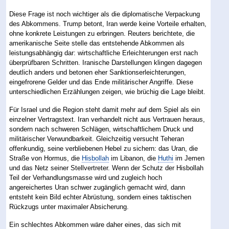
Diese Frage ist noch wichtiger als die diplomatische Verpackung
des Abkommens. Trump betont, Iran werde keine Vorteile erhalten,
ohne konkrete Leistungen zu erbringen. Reuters berichtete, die
amerikanische Seite stelle das entstehende Abkommen als
leistungsabhängig dar: wirtschaftliche Erleichterungen erst nach
überprüfbaren Schritten. Iranische Darstellungen klingen dagegen
deutlich anders und betonen eher Sanktionserleichterungen,
eingefrorene Gelder und das Ende militärischer Angriffe. Diese
unterschiedlichen Erzählungen zeigen, wie brüchig die Lage bleibt.
Für Israel und die Region steht damit mehr auf dem Spiel als ein
einzelner Vertragstext. Iran verhandelt nicht aus Vertrauen heraus,
sondern nach schweren Schlägen, wirtschaftlichem Druck und
militärischer Verwundbarkeit. Gleichzeitig versucht Teheran
offenkundig, seine verbliebenen Hebel zu sichern: das Uran, die
Straße von Hormus, die
Hisbollah
im Libanon, die
Huthi
im Jemen
und das Netz seiner Stellvertreter. Wenn der Schutz der Hisbollah
Teil der Verhandlungsmasse wird und zugleich hoch
angereichertes Uran schwer zugänglich gemacht wird, dann
entsteht kein Bild echter Abrüstung, sondern eines taktischen
Rückzugs unter maximaler Absicherung.
Ein schlechtes Abkommen wäre daher eines, das sich mit