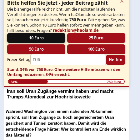
Bitte helfen Sie jetzt - jeder Beitrag zählt
Die bisherige Hilfe reicht nicht, um die nächsten laufenden
Verpflichtungen zu decken. Wenn haOlam.de so weiterarbeiten
soll, brauchen wir jetzt kurzfristig
750 Euro
. Bitte geben Sie, was
Sie können. Schon 10 Euro helfen sofort; wer mehr geben kann,
hilft besonders. Fragen?
redaktion@haolam.de
10 Euro
25 Euro
50 Euro
100 Euro
Helfen
Freier Betrag
Stand: 34% von 750 Euro.
Ohne weitere Hilfe müssen wir den
Umfang reduzieren.
34% erreicht.
34%
750 Euro
Iran soll Uran Zugänge vermint haben und macht
Trumps Atomdeal zur Hochrisikowette
Während Washington von einem nahenden Abkommen
spricht, soll Iran Zugänge zu hoch angereichertem Uran
gesichert und Tunnel zerstört haben. Damit wird die
entscheidende Frage härter: Wer kontrolliert am Ende wirklich
das Material?