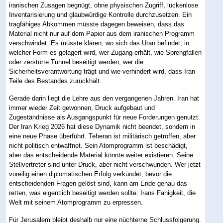
iranischen Zusagen begnügt, ohne physischen Zugriff, lückenlose
Inventarisierung und glaubwürdige Kontrolle durchzusetzen. Ein
tragfähiges Abkommen müsste dagegen beweisen, dass das
Material nicht nur auf dem Papier aus dem iranischen Programm
verschwindet. Es müsste klären, wo sich das Uran befindet, in
welcher Form es gelagert wird, wer Zugang erhält, wie Sprengfallen
oder zerstörte Tunnel beseitigt werden, wer die
Sicherheitsverantwortung trägt und wie verhindert wird, dass Iran
Teile des Bestandes zurückhält.
Gerade darin liegt die Lehre aus den vergangenen Jahren. Iran hat
immer wieder Zeit gewonnen, Druck aufgebaut und
Zugeständnisse als Ausgangspunkt für neue Forderungen genutzt.
Der Iran Krieg 2026 hat diese Dynamik nicht beendet, sondern in
eine neue Phase überführt. Teheran ist militärisch getroffen, aber
nicht politisch entwaffnet. Sein Atomprogramm ist beschädigt,
aber das entscheidende Material könnte weiter existieren. Seine
Stellvertreter sind unter Druck, aber nicht verschwunden. Wer jetzt
voreilig einen diplomatischen Erfolg verkündet, bevor die
entscheidenden Fragen gelöst sind, kann am Ende genau das
retten, was eigentlich beseitigt werden sollte: Irans Fähigkeit, die
Welt mit seinem Atomprogramm zu erpressen.
Für Jerusalem bleibt deshalb nur eine nüchterne Schlussfolgerung.