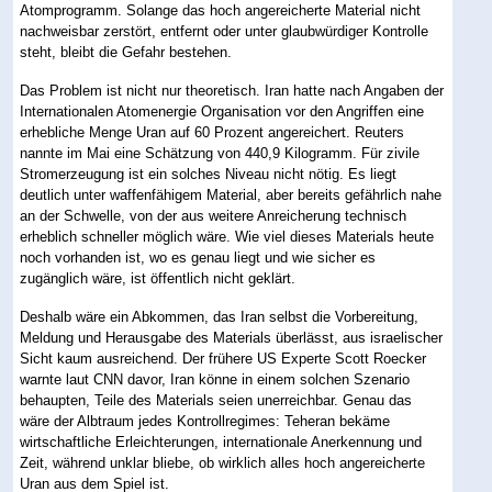
Atomprogramm. Solange das hoch angereicherte Material nicht
nachweisbar zerstört, entfernt oder unter glaubwürdiger Kontrolle
steht, bleibt die Gefahr bestehen.
Das Problem ist nicht nur theoretisch. Iran hatte nach Angaben der
Internationalen Atomenergie Organisation vor den Angriffen eine
erhebliche Menge Uran auf 60 Prozent angereichert. Reuters
nannte im Mai eine Schätzung von 440,9 Kilogramm. Für zivile
Stromerzeugung ist ein solches Niveau nicht nötig. Es liegt
deutlich unter waffenfähigem Material, aber bereits gefährlich nahe
an der Schwelle, von der aus weitere Anreicherung technisch
erheblich schneller möglich wäre. Wie viel dieses Materials heute
noch vorhanden ist, wo es genau liegt und wie sicher es
zugänglich wäre, ist öffentlich nicht geklärt.
Deshalb wäre ein Abkommen, das Iran selbst die Vorbereitung,
Meldung und Herausgabe des Materials überlässt, aus israelischer
Sicht kaum ausreichend. Der frühere US Experte Scott Roecker
warnte laut CNN davor, Iran könne in einem solchen Szenario
behaupten, Teile des Materials seien unerreichbar. Genau das
wäre der Albtraum jedes Kontrollregimes: Teheran bekäme
wirtschaftliche Erleichterungen, internationale Anerkennung und
Zeit, während unklar bliebe, ob wirklich alles hoch angereicherte
Uran aus dem Spiel ist.