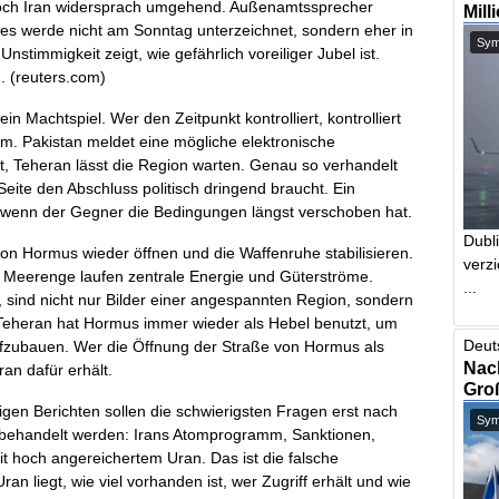
. Doch Iran widersprach umgehend. Außenamtssprecher
Mill
, es werde nicht am Sonntag unterzeichnet, sondern eher in
Symb
timmigkeit zeigt, wie gefährlich voreiliger Jubel ist.
. (
reuters.com
)
ein Machtspiel. Wer den Zeitpunkt kontrolliert, kontrolliert
aum. Pakistan meldet eine mögliche elektronische
t, Teheran lässt die Region warten. Genau so verhandelt
eite den Abschluss politisch dringend braucht. Ein
, wenn der Gegner die Bedingungen längst verschoben hat.
Dubl
n Hormus wieder öffnen und die Waffenruhe stabilisieren.
verzi
e Meerenge laufen zentrale Energie und Güterströme.
...
n, sind nicht nur Bilder einer angespannten Region, sondern
 Teheran hat Hormus immer wieder als Hebel benutzt, um
Deut
ufzubauen. Wer die Öffnung der Straße von Hormus als
Nach
ran dafür erhält.
Gro
gen Berichten sollen die schwierigsten Fragen erst nach
Symb
 behandelt werden: Irans Atomprogramm, Sanktionen,
hoch angereichertem Uran. Das ist die falsche
an liegt, wie viel vorhanden ist, wer Zugriff erhält und wie