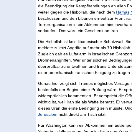
die Beendigung der Kampfhandlungen an allen Front
weiter gegen die Hisbollah, die nach dem
Hamas 
beschossen und den Libanon erneut zur Front ira
Terrororganisation in ein Abkommen hineinverhande
verkaufen. Das wäre ein Geschenk an Iran.
Die Hisbollah ist kein libanesischer Schutzwall. Sie
meldete zuletzt Angriffe auf mehr als 70 Hisboll
Zugleich gab es Luftalarm in israelischen Grenz
Drohnenangriffen. Wer unter solchen Bedingungen 
überprüfbar zu entwaffnen und Irans Unterstützung
einer amerikanisch iranischen Einigung zu tragen.
Genau hier zeigt sich Trumps mögliches Versagen.
bestenfalls der Beginn einer Prüfung wäre. Er spr
widersprüchlich kommentiert. Er verspricht die Ö
wichtig ist, weil Iran sie als Waffe benutzt. Er ve
dieses Uran die erste Bedingung sein müsste. Und 
Jerusalem
nicht direkt am Tisch sitzt.
Für Washington kann ein Abkommen ein außenpoliti
Sicherheitsfalle werden. Amerika kann den Krieg f