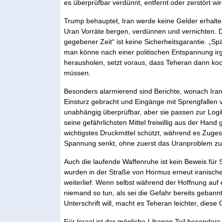
es überprüfbar verdünnt, entfernt oder zerstört w
Trump behauptet, Iran werde keine Gelder erhalt
Uran Vorräte bergen, verdünnen und vernichten. Das
gegebener Zeit“ ist keine Sicherheitsgarantie. „Sp
man könne nach einer politischen Entspannung ir
herausholen, setzt voraus, dass Teheran dann koo
müssen.
Besonders alarmierend sind Berichte, wonach Ir
Einsturz gebracht und Eingänge mit Sprengfallen v
unabhängig überprüfbar, aber sie passen zur Logik
seine gefährlichsten Mittel freiwillig aus der Hand
wichtigstes Druckmittel schützt, während es Zuges
Spannung senkt, ohne zuerst das Uranproblem zu 
Auch die laufende Waffenruhe ist kein Beweis fü
wurden in der Straße von Hormus erneut iranisc
weiterlief. Wenn selbst während der Hoffnung au
niemand so tun, als sei die Gefahr bereits gebannt
Unterschrift will, macht es Teheran leichter, diese
Für Israel ist der mögliche Libanon Teil besonders 