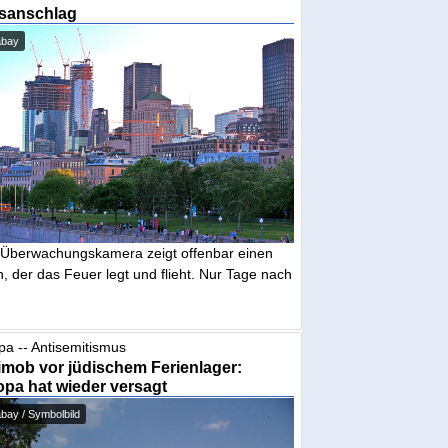
sanschlag
abay
 Überwachungskamera zeigt offenbar einen
 der das Feuer legt und flieht. Nur Tage nach
pa -- Antisemitismus
mob vor jüdischem Ferienlager:
pa hat wieder versagt
bay / Symbolbild