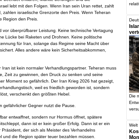
relat
ael lebt mit den Folgen. Wenn Iran sein Uran rettet, zahlt
d, zahlen israelische Grenzorte den Preis. Wenn Teheran
nze Region den Preis.
Deut
Isla
 vor überprüfbarer Leistung. Keine technische Vertagung
vert
ne Lücke bei Raketen und Drohnen. Keine politische
Symb
rkennung für Iran, solange das Regime seine Macht über
sichert. Alles andere wäre kein Sicherheitsabkommen,
r Iran ist kein normaler Verhandlungspartner. Teheran muss
e, Zeit zu gewinnen, den Druck zu senken und seine
eser Moment so gefährlich. Der Iran Krieg 2026 hat gezeigt,
handlungstisch, weil es friedlich geworden ist, sondern
 löst, verschenkt den größten Hebel.
Die 
Entw
Ein gefährlicher Gegner nutzt die Pause.
vers
bar entwaffnet, sondern nur Hormus öffnet, spätere
tschleppt, dann ist er kein großer Erfolg. Dann ist er ein
Welt 
 Präsident, der sich als Meister des Verhandelns
Kos
el und die Region später teuer bezahlen müssen.
Mont