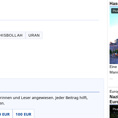
Has
Pix
HISBOLLAH
URAN
Eine
Mann,
...
Euro
Nazi
rinnen und Leser angewiesen. Jeder Beitrag hilft,
Euro
en.
Pixa
0 EUR
100 EUR