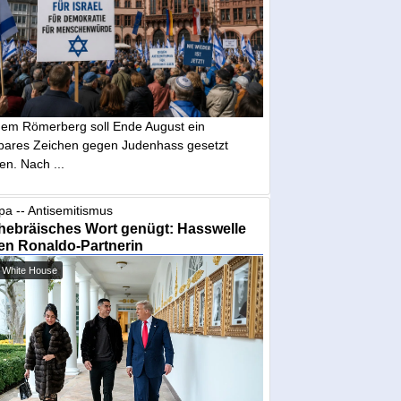
dem Römerberg soll Ende August ein
tbares Zeichen gegen Judenhass gesetzt
en. Nach ...
pa -- Antisemitismus
hebräisches Wort genügt: Hasswelle
en Ronaldo-Partnerin
 White House