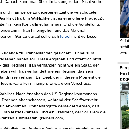
ird. Danach kann man über Entlastung reden. Nicht vorher.
en und man werde zu gegebener Zeit die verschütteten
 klingt hart. In Wirklichkeit ist es eine offene Frage. „Zu
äter“ ist kein Kontrollmechanismus. Und die Vorstellung,
gendwann in Iran hineingehen und das Material
periert. Genau darauf sollte sich
Israel
nicht verlassen
Auf 
sich
werd
an Zugänge zu Uranbeständen gesichert, Tunnel zum
ersehen haben soll. Diese Angaben sind öffentlich nicht
 des Regimes. Iran verhandelt nicht wie ein Staat, der
Euro
 geben will. Iran verhandelt wie ein Regime, das sein
Ein 
tändnisse verlangt. Ein Deal, der in diesem Moment die
geg
lösen, wäre kein Triumph. Er wäre ein Vorschuss.
The
r Stabilität. Nach Angaben des US Regionalkommandos
he Drohnen abgeschossen, während der Schiffsverkehr
f ein Abkommen Drohnenangriffe gemeldet werden, darf
. Iran testet Grenzen. Und ein Präsident, der vor allem die
 Grenzen auszutesten. (
reuters.com
)
gefährlich. Iran fordert offenbar, dass die Vereinbarung auf