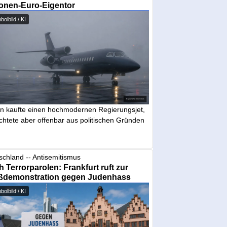
ionen-Euro-Eigentor
olbild / KI
in kaufte einen hochmodernen Regierungsjet,
chtete aber offenbar aus politischen Gründen
schland -- Antisemitismus
 Terrorparolen: Frankfurt ruft zur
ßdemonstration gegen Judenhass
olbild / KI