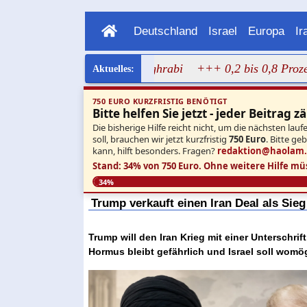
Deutschland
Israel
Europa
Ir
agen Bild von Dalal Mughrabi
+++ 0,2 bis 0,8 Prozent: N
750 EURO KURZFRISTIG BENÖTIGT
Bitte helfen Sie jetzt - jeder Beitrag zä
Die bisherige Hilfe reicht nicht, um die nächsten l
soll, brauchen wir jetzt kurzfristig
750 Euro
. Bitte ge
kann, hilft besonders. Fragen?
redaktion@haolam
Stand: 34% von 750 Euro.
Ohne weitere Hilfe mü
34%
Trump verkauft einen Iran Deal als Sieg 
Trump will den Iran Krieg mit einer Unterschri
Hormus bleibt gefährlich und Israel soll womög