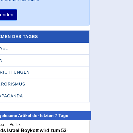
enden
EMEN DES TAGES
AEL
N
NRICHTUNGEN
RRORISMUS
OPAGANDA
elesene Artikel der letzten 7 Tage
a -- Politik
nds Israel-Boykott wird zum 53-