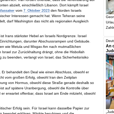
en abzielt, einschließlich Libanon. Dort kämpft Israel
Massaker
vom
7. Oktober 2023
den Norden Israels
nischer Interessen gemacht hat. Wenn Teheran seine
Geor
lt, darf Washington das nicht als regionalen Ausgleich
Urlau
Zahlr
 ist Irans stärkster Hebel an Israels Nordgrenze. Israel
Deut
ah Einrichtungen, darunter Abschussrampen und Gebäude.
An 
orten wie Metula und Misgav Am nach mutmaßlichen
Jud
Israel zur Zurückhaltung drängt, ohne die Hisbollah
 zu beenden, verlangt von Israel, das Sicherheitsrisiko
Pix
 Er behandelt den Deal wie einen Abschluss, obwohl er
icht vom großen Erfolg, obwohl Iran den Zeitplan
ffnung von Hormus, obwohl diese Straße gerade deshalb so
rweist auf spätere Uranbergung, obwohl die Kontrolle über
er erwartet offenbar, dass Israel am Ende mitzieht, obwohl
scher Erfolg sein. Für Israel kann dasselbe Papier zur
„Jude
ür beendet erklären, Märkte beruhigen und die