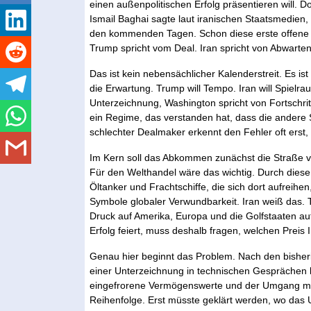
einen außenpolitischen Erfolg präsentieren will
Ismail Baghai sagte laut iranischen Staatsmedien
den kommenden Tagen. Schon diese erste offene Uns
Trump spricht vom Deal. Iran spricht von Abwarten
Das ist kein nebensächlicher Kalenderstreit. Es ist 
die Erwartung. Trump will Tempo. Iran will Spielr
Unterzeichnung, Washington spricht von Fortschrit
ein Regime, das verstanden hat, dass die andere S
schlechter Dealmaker erkennt den Fehler oft erst
Im Kern soll das Abkommen zunächst die Straße vo
Für den Welthandel wäre das wichtig. Durch dies
Öltanker und Frachtschiffe, die sich dort aufreihe
Symbole globaler Verwundbarkeit. Iran weiß das.
Druck auf Amerika, Europa und die Golfstaaten a
Erfolg feiert, muss deshalb fragen, welchen Preis I
Genau hier beginnt das Problem. Nach den bisheri
einer Unterzeichnung in technischen Gesprächen
eingefrorene Vermögenswerte und der Umgang mit 
Reihenfolge. Erst müsste geklärt werden, wo das Ur