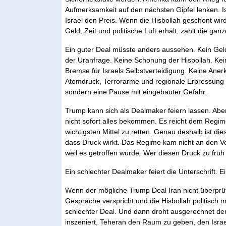
Aufmerksamkeit auf den nächsten Gipfel lenken. Isr
Israel den Preis. Wenn die Hisbollah geschont wir
Geld, Zeit und politische Luft erhält, zahlt die ga
Ein guter Deal müsste anders aussehen. Kein Geld
der Uranfrage. Keine Schonung der Hisbollah. Kei
Bremse für Israels Selbstverteidigung. Keine Ane
Atomdruck, Terrorarme und regionale Erpressung 
sondern eine Pause mit eingebauter Gefahr.
Trump kann sich als Dealmaker feiern lassen. Abe
nicht sofort alles bekommen. Es reicht dem Regim
wichtigsten Mittel zu retten. Genau deshalb ist di
dass Druck wirkt. Das Regime kam nicht an den Ver
weil es getroffen wurde. Wer diesen Druck zu früh
Ein schlechter Dealmaker feiert die Unterschrift. 
Wenn der mögliche Trump Deal Iran nicht überprüf
Gespräche verspricht und die Hisbollah politisch mi
schlechter Deal. Und dann droht ausgerechnet der
inszeniert, Teheran den Raum zu geben, den Isra