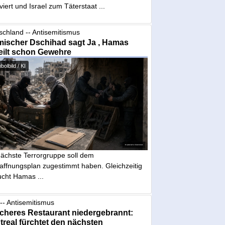
iviert und Israel zum Täterstaat ...
schland -- Antisemitismus
mischer Dschihad sagt Ja , Hamas
eilt schon Gewehre
olbild / KI
nächste Terrorgruppe soll dem
affnungsplan zugestimmt haben. Gleichzeitig
ucht Hamas ...
-- Antisemitismus
cheres Restaurant niedergebrannt:
real fürchtet den nächsten