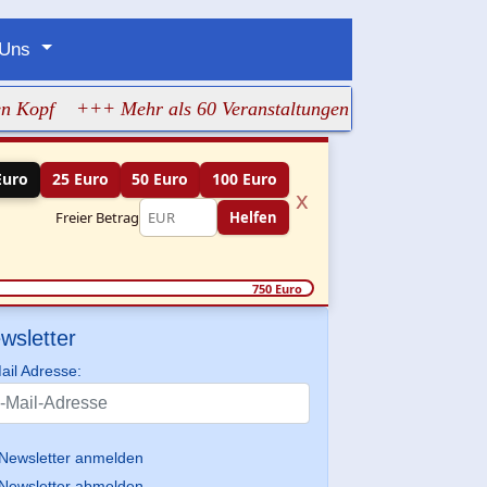
 Uns
f
+++ Mehr als 60 Veranstaltungen machen jüdisches Leben
Euro
25 Euro
50 Euro
100 Euro
x
Freier Betrag
Helfen
750 Euro
wsletter
ail Adresse:
Newsletter anmelden
Newsletter abmelden