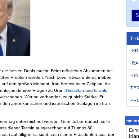
S
TH
ISR
IRA
er die besten Deals macht. Beim möglichen Abkommen mit
HI
rößten Problem werden. Noch bevor etwas unterschrieben
t auf den großen Moment, Iran bremst beim Zeitplan, die
TE
ie entscheidenden Fragen zu Uran,
Hisbollah
und
Israels
rschoben. Wer so verhandelt, zeigt nicht Stärke. Er
PR
h den amerikanischen und israelischen Schlägen im Iran
meistg
onntag unterzeichnet werden. Unmittelbar danach solle
ass dieser Termin ausgerechnet auf Trumps 80.
Europ
g noch auffälliger. Es sieht nach einem Präsidenten aus, der
Irla