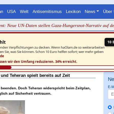
an
USA
Welt
Antisemitismus
Lexikon
News
Über
eue UN-Daten stellen Gaza-Hungersnot-Narrativ auf den Kop
hlt
10 
aufenden Verpflichtungen zu decken. Wenn haOlam.de so weiterarbeiten
ben Sie, was Sie können. Schon 10 Euro helfen sofort; wer mehr geben
.de
ssen wir den Umfang reduzieren.
34% erreicht.
und Teheran spielt bereits auf Zeit
Ne
E-M
ft beenden. Doch Teheran widerspricht beim Zeitplan,
lich auf Sicherheit vertrauen.