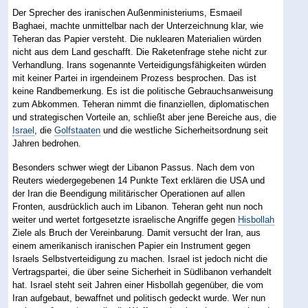
Der Sprecher des iranischen Außenministeriums, Esmaeil
Baghaei, machte unmittelbar nach der Unterzeichnung klar, wie
Teheran das Papier versteht. Die nuklearen Materialien würden
nicht aus dem Land geschafft. Die Raketenfrage stehe nicht zur
Verhandlung. Irans sogenannte Verteidigungsfähigkeiten würden
mit keiner Partei in irgendeinem Prozess besprochen. Das ist
keine Randbemerkung. Es ist die politische Gebrauchsanweisung
zum Abkommen. Teheran nimmt die finanziellen, diplomatischen
und strategischen Vorteile an, schließt aber jene Bereiche aus, die
Israel
, die
Golfstaaten
und die westliche Sicherheitsordnung seit
Jahren bedrohen.
Besonders schwer wiegt der Libanon Passus. Nach dem von
Reuters wiedergegebenen 14 Punkte Text erklären die USA und
der Iran die Beendigung militärischer Operationen auf allen
Fronten, ausdrücklich auch im Libanon. Teheran geht nun noch
weiter und wertet fortgesetzte israelische Angriffe gegen
Hisbollah
Ziele als Bruch der Vereinbarung. Damit versucht der Iran, aus
einem amerikanisch iranischen Papier ein Instrument gegen
Israels Selbstverteidigung zu machen. Israel ist jedoch nicht die
Vertragspartei, die über seine Sicherheit in Südlibanon verhandelt
hat. Israel steht seit Jahren einer Hisbollah gegenüber, die vom
Iran aufgebaut, bewaffnet und politisch gedeckt wurde. Wer nun