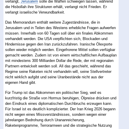
verlangt,
Jerusalem
solle die Waffen schweigen lassen, während
die Hisbollah ihre Strukturen erhält, verlangt nicht Frieden. Er
verlangt israelische Verwundbarkeit.
Das Memorandum enthält weitere Zugeständnisse, die in
Jerusalem und in Teilen des Westens erhebliche Fragen aufwerfen
müssen. Innerhalb von 60 Tagen soll über ein finales Abkommen
verhandelt werden. Die USA verpflichten sich, Blockaden und
Hindernisse gegen den Iran zurückzufahren. Iranische Ölexporte
sollen wieder möglich werden. Eingefrorene Mittel sollen verfügbar
gemacht werden. Zudem ist von einem wirtschaftlichen Aufbauplan
mit mindestens 300 Milliarden Dollar die Rede, der mit regionalen
Partnern entwickelt werden soll. All das geschieht, während das
Regime seine Raketen nicht verhandeln will, seine Stellvertreter
nicht wirklich aufgibt und seine Uranbestände nicht aus der
eigenen Hand gibt.
Für Trump ist das Abkommen ein politischer Sieg, weil es
kurzfristig die Straße von Hormus beruhigen, Ölpreise drücken und
den Eindruck eines diplomatischen Durchbruchs erzeugen kann.
Für Israel ist es deutlich komplizierter. Der Iran Krieg 2026 begann
nicht wegen eines Missverständnisses, sondern wegen einer
jahrelangen Bedrohung durch Urananreicherung,
Raketenprogramme, Terrorarmeen und die strategische Nutzung