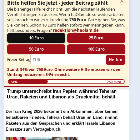
Bitte helfen Sie jetzt - jeder Beitrag zählt
Die bisherige Hilfe reicht nicht, um die nächsten laufenden
Verpflichtungen zu decken. Wenn haOlam.de so weiterarbeiten
soll, brauchen wir jetzt kurzfristig
750 Euro
. Bitte geben Sie, was
Sie können. Schon 10 Euro helfen sofort; wer mehr geben kann,
hilft besonders. Fragen?
redaktion@haolam.de
10 Euro
25 Euro
50 Euro
100 Euro
Helfen
Freier Betrag
Stand: 34% von 750 Euro.
Ohne weitere Hilfe müssen wir den
Umfang reduzieren.
34% erreicht.
34%
750 Euro
Trump unterschreibt Iran Papier, während Teheran
Uran, Raketen und Libanon als Druckmittel behält
Der Iran Krieg 2026 bekommt ein Abkommen, aber keinen
belastbaren Frieden. Teheran behält Uran im Land, nimmt
Raketen aus den Gesprächen und erklärt Israels Libanon
Einsätze zum Vertragsbruch.