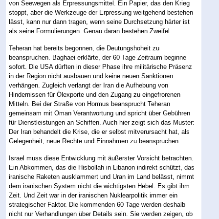
von Seewegen als Erpressungsmittel. Ein Papier, das den Krieg
stoppt, aber die Werkzeuge der Erpressung weitgehend bestehen
lässt, kann nur dann tragen, wenn seine Durchsetzung härter ist
als seine Formulierungen. Genau daran bestehen Zweifel.
Teheran hat bereits begonnen, die Deutungshoheit zu
beanspruchen. Baghaei erklärte, der 60 Tage Zeitraum beginne
sofort. Die USA dürften in dieser Phase ihre militärische Präsenz
in der Region nicht ausbauen und keine neuen Sanktionen
verhängen. Zugleich verlangt der Iran die Aufhebung von
Hindernissen für Ölexporte und den Zugang zu eingefrorenen
Mitteln. Bei der Straße von Hormus beansprucht Teheran
gemeinsam mit Oman Verantwortung und spricht über Gebühren
für Dienstleistungen an Schiffen. Auch hier zeigt sich das Muster:
Der Iran behandelt die Krise, die er selbst mitverursacht hat, als
Gelegenheit, neue Rechte und Einnahmen zu beanspruchen.
Israel muss diese Entwicklung mit äußerster Vorsicht betrachten.
Ein Abkommen, das die Hisbollah in Libanon indirekt schützt, das
iranische Raketen ausklammert und Uran im Land belässt, nimmt
dem iranischen System nicht die wichtigsten Hebel. Es gibt ihm
Zeit. Und Zeit war in der iranischen Nuklearpolitik immer ein
strategischer Faktor. Die kommenden 60 Tage werden deshalb
nicht nur Verhandlungen über Details sein. Sie werden zeigen, ob