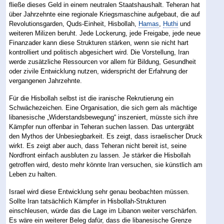
fließe dieses Geld in einem neutralen Staatshaushalt. Teheran hat
über Jahrzehnte eine regionale Kriegsmaschine aufgebaut, die auf
Revolutionsgarden, Quds-Einheit, Hisbollah,
Hamas
,
Huthi
und
weiteren Milizen beruht. Jede Lockerung, jede Freigabe, jede neue
Finanzader kann diese Strukturen stärken, wenn sie nicht hart
kontrolliert und politisch abgesichert wird. Die Vorstellung, Iran
werde zusätzliche Ressourcen vor allem für Bildung, Gesundheit
oder zivile Entwicklung nutzen, widerspricht der Erfahrung der
vergangenen Jahrzehnte.
Für die Hisbollah selbst ist die iranische Rekrutierung ein
Schwächezeichen. Eine Organisation, die sich gern als mächtige
libanesische „Widerstandsbewegung“ inszeniert, müsste sich ihre
Kämpfer nun offenbar in Teheran suchen lassen. Das untergräbt
den Mythos der Unbesiegbarkeit. Es zeigt, dass israelischer Druck
wirkt. Es zeigt aber auch, dass Teheran nicht bereit ist, seine
Nordfront einfach ausbluten zu lassen. Je stärker die Hisbollah
getroffen wird, desto mehr könnte Iran versuchen, sie künstlich am
Leben zu halten.
Israel wird diese Entwicklung sehr genau beobachten müssen.
Sollte Iran tatsächlich Kämpfer in Hisbollah-Strukturen
einschleusen, würde das die Lage im Libanon weiter verschärfen.
Es wäre ein weiterer Beleg dafür, dass die libanesische Grenze