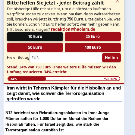
Bitte helfen Sie jetzt - jeder Beitrag zählt
Die bisherige Hilfe reicht nicht, um die nächsten laufenden
Verpflichtungen zu decken. Wenn haOlam.de so weiterarbeiten
soll, brauchen wir jetzt kurzfristig
750 Euro
. Bitte geben Sie, was
Sie können. Schon 10 Euro helfen sofort; wer mehr geben kann,
hilft besonders. Fragen?
redaktion@haolam.de
10 Euro
25 Euro
50 Euro
100 Euro
Helfen
Freier Betrag
Stand: 34% von 750 Euro.
Ohne weitere Hilfe müssen wir den
Umfang reduzieren.
34% erreicht.
34%
750 Euro
Iran wirbt in Teheran Kämpfer für die Hisbollah an und
zeigt damit, wie schwer die Terrororganisation
getroffen wurde
N12 berichtet von Rekrutierungsplakaten im Iran: Junge
Männer sollen für 1.000 Dollar im Monat die Reihen der
Hisbollah füllen. Für Israel zeigt das, wie stark die
Terrororganisation getroffen ist.