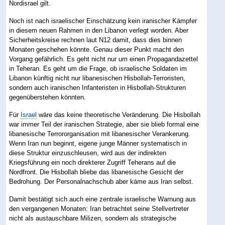
Nordisrael gilt.
Noch ist nach israelischer Einschätzung kein iranischer Kämpfer
in diesem neuen Rahmen in den Libanon verlegt worden. Aber
Sicherheitskreise rechnen laut N12 damit, dass dies binnen
Monaten geschehen könnte. Genau dieser Punkt macht den
Vorgang gefährlich. Es geht nicht nur um einen Propagandazettel
in Teheran. Es geht um die Frage, ob israelische Soldaten im
Libanon künftig nicht nur libanesischen Hisbollah-Terroristen,
sondern auch iranischen Infanteristen in Hisbollah-Strukturen
gegenüberstehen könnten.
Für
Israel
wäre das keine theoretische Veränderung. Die Hisbollah
war immer Teil der iranischen Strategie, aber sie blieb formal eine
libanesische Terrororganisation mit libanesischer Verankerung.
Wenn Iran nun beginnt, eigene junge Männer systematisch in
diese Struktur einzuschleusen, wird aus der indirekten
Kriegsführung ein noch direkterer Zugriff Teherans auf die
Nordfront. Die Hisbollah bliebe das libanesische Gesicht der
Bedrohung. Der Personalnachschub aber käme aus Iran selbst.
Damit bestätigt sich auch eine zentrale israelische Warnung aus
den vergangenen Monaten: Iran betrachtet seine Stellvertreter
nicht als austauschbare Milizen, sondern als strategische