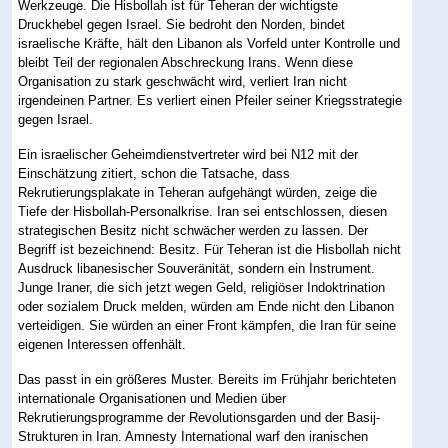
Werkzeuge. Die Hisbollah ist für Teheran der wichtigste
Druckhebel gegen Israel. Sie bedroht den Norden, bindet
israelische Kräfte, hält den Libanon als Vorfeld unter Kontrolle und
bleibt Teil der regionalen Abschreckung Irans. Wenn diese
Organisation zu stark geschwächt wird, verliert Iran nicht
irgendeinen Partner. Es verliert einen Pfeiler seiner Kriegsstrategie
gegen Israel.
Ein israelischer Geheimdienstvertreter wird bei N12 mit der
Einschätzung zitiert, schon die Tatsache, dass
Rekrutierungsplakate in Teheran aufgehängt würden, zeige die
Tiefe der Hisbollah-Personalkrise. Iran sei entschlossen, diesen
strategischen Besitz nicht schwächer werden zu lassen. Der
Begriff ist bezeichnend: Besitz. Für Teheran ist die Hisbollah nicht
Ausdruck libanesischer Souveränität, sondern ein Instrument.
Junge Iraner, die sich jetzt wegen Geld, religiöser Indoktrination
oder sozialem Druck melden, würden am Ende nicht den Libanon
verteidigen. Sie würden an einer Front kämpfen, die Iran für seine
eigenen Interessen offenhält.
Das passt in ein größeres Muster. Bereits im Frühjahr berichteten
internationale Organisationen und Medien über
Rekrutierungsprogramme der Revolutionsgarden und der Basij-
Strukturen in Iran. Amnesty International warf den iranischen