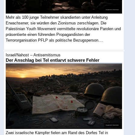
Mehr als 100 junge Teilnehmer skandierten unter Anleitung
Erwachsener, sie würden den Zionismus zerschlagen. Die
Palestinian Youth Movement vermittelte revolutionäre Parolen und
präsentierte einen führenden Propagandisten der
Terrororganisation PFLP als politische Bezugsperson....
Israel/Nahost -- Antisemitismus
Der Anschlag bei Tel entlarvt schwere Fehler
Zwei israelische Kämpfer fielen am Rand des Dorfes Tel in