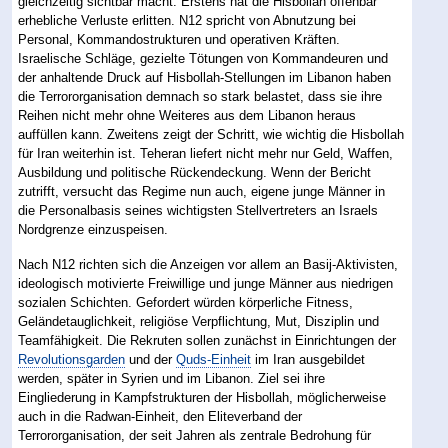
gleichzeitig sichtbar macht. Erstens hat die Hisbollah offenbar
erhebliche Verluste erlitten. N12 spricht von Abnutzung bei
Personal, Kommandostrukturen und operativen Kräften.
Israelische Schläge, gezielte Tötungen von Kommandeuren und
der anhaltende Druck auf Hisbollah-Stellungen im Libanon haben
die Terrororganisation demnach so stark belastet, dass sie ihre
Reihen nicht mehr ohne Weiteres aus dem Libanon heraus
auffüllen kann. Zweitens zeigt der Schritt, wie wichtig die Hisbollah
für Iran weiterhin ist. Teheran liefert nicht mehr nur Geld, Waffen,
Ausbildung und politische Rückendeckung. Wenn der Bericht
zutrifft, versucht das Regime nun auch, eigene junge Männer in
die Personalbasis seines wichtigsten Stellvertreters an Israels
Nordgrenze einzuspeisen.
Nach N12 richten sich die Anzeigen vor allem an Basij-Aktivisten,
ideologisch motivierte Freiwillige und junge Männer aus niedrigen
sozialen Schichten. Gefordert würden körperliche Fitness,
Geländetauglichkeit, religiöse Verpflichtung, Mut, Disziplin und
Teamfähigkeit. Die Rekruten sollen zunächst in Einrichtungen der
Revolutionsgarden
und der
Quds-Einheit
im Iran ausgebildet
werden, später in Syrien und im Libanon. Ziel sei ihre
Eingliederung in Kampfstrukturen der Hisbollah, möglicherweise
auch in die Radwan-Einheit, den Eliteverband der
Terrororganisation, der seit Jahren als zentrale Bedrohung für