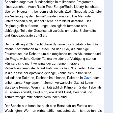
Behörden sogar vor, Minderjährige in militärische Programme
hineinzuziehen. Auch Radio Free Europe/Radio Liberty berichtete
über ein Programm, bei dem sich bereits Zwölfjährige als „Kämpfer
zur Verteidigung der Heimat“ melden konnten. Die Methoden
unterscheiden sich, der politische Kern bleibt derselbe: Das
Regime greift auf arme, junge, ideologisch formbare oder
abhängige Teile der Gesellschaft zurück, um seine Sicherheits-
und Kriegsapparate zu füllen.
Der Iran-Krieg 2026 macht diese Dynamik noch gefährlicher. Die
offene Konfrontation mit Israel und den USA, die brüchige
Feuerpause, die Debatte um ein mögliches neues Abkommen und
die Frage, welche Gelder Teheran wieder zur Verfügung stehen
könnten, sind nicht voneinander zu trennen. Israels
Verteidigungsminister Israel Katz warnte laut N12, jeder Dollar, der
in die Kasse der Ajatollahs gelange, könne sich in iranische
ballistische Raketen, Drohnen im Libanon, Raketen in
Gaza
oder
unbemannte Flugkörper im Jemen verwandeln. Das ist keine
abstrakte Formel. Wenn Iran tatsächlich Kämpfer für die Hisbollah
in Teheran anwirbt, zeigt sich, wie direkt Geld, Personal und
Terrorstrategie miteinander verbunden sind.
Der Bericht aus Israel ist auch eine Botschaft an Europa und
Washington. Wer Iran wirtschaftlich entlastet, darf nicht so tun, als