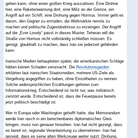
gehen kann, ohne einen großen Krieg auszulösen. Eine Drohne
hier, eine Raketenwarnung dort, eine Miliz an der Grenze, ein
Angriff auf ein Schiff, eine Drohung gegen Hormus. Immer geht es
darum, den Gegner zu ermüden, die Weltmärkte nervös zu
machen und politische Zugeständnisse zu erzwingen. Der Angriff
auf die „Ever Lovely“ passt in dieses Muster. Teheran will die
Straße von Hormus nicht vollständig schließen müssen. Es
genügt, glaubhaft zu machen, dass Iran sie jederzeit gefährden
kann.
Iranische Medien behaupteten später, die amerikanischen Schläge
hätten keinen Schaden verursacht. Die
Revolutionsgarden
erklärten laut iranischen Staatsmedien, mehrere US-Ziele als
Vergeltung angegriffen zu haben, ohne Einzelheiten zu nennen.
Solche widersprüchlichen Erzählungen gehören zum
Informationskrieg. Entscheidend ist nicht nur, was militärisch
zerstört wurde. Entscheidend ist, dass die Feuerpause bereits
jetzt politisch beschädigt ist.
Wer in Europa oder Washington gehofft hatte, das Memorandum
werde Iran rasch in ein berechenbares diplomatisches Gleis
bringen, muss nun genauer hinsehen. Iran hat nicht gezeigt, dass
es bereit ist, regionale Verantwortung zu übernehmen. Iran hat
gezeigt, dass es seine alten Werkzeuge weiter nutzt: Drohung,