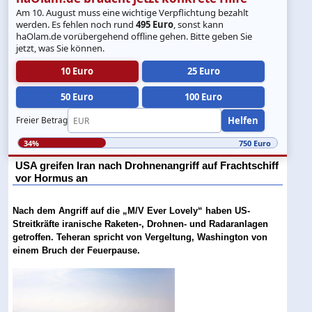
Am 10. August muss eine wichtige Verpflichtung bezahlt
werden. Es fehlen noch rund
495 Euro
, sonst kann
haOlam.de vorübergehend offline gehen. Bitte geben Sie
jetzt, was Sie können.
10 Euro
25 Euro
50 Euro
100 Euro
Helfen
Freier Betrag
34%
750 Euro
USA greifen Iran nach Drohnenangriff auf Frachtschiff
vor Hormus an
Nach dem Angriff auf die „M/V Ever Lovely“ haben US-
Streitkräfte iranische Raketen-, Drohnen- und Radaranlagen
getroffen. Teheran spricht von Vergeltung, Washington von
einem Bruch der Feuerpause.