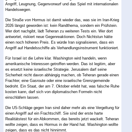
Angriff, Leugnung, Gegenvorwurf und das Spiel mit internationalen
Handelswegen.
Die Straße von Hormus ist damit wieder das, was sie im Iran-Krieg
2026 längst geworden ist: kein Randthema, sondern ein Prüfstein.
Wer dort nachgibt, lädt Teheran zu weiteren Tests ein. Wer dort
antwortet, riskiert neue Gegenreaktionen. Doch Nichtstun hätte
einen noch höheren Preis. Es würde Iran signalisieren, dass ein
Angriff auf Handelsschiffe als Verhandlungsinstrument funktioniert.
Für Israel ist die Lehre klar. Washington wird handeln, wenn
amerikanische Interessen getroffen werden. Das ist legitim, aber
es ersetzt keine israelische Strategie. Jerusalem darf seine
Sicherheit nicht davon abhängig machen, ob Teheran gerade einen
Frachter, eine Gasroute oder eine israelische Grenzgemeinde
bedroht. Ein Staat, der am 7. Oktober erlebt hat, was falsche Ruhe
kosten kann, darf sich von diplomatischen Formeln nicht
einschläfern lassen.
Die US-Schläge gegen Iran sind daher mehr als eine Vergeltung für
einen Angriff auf ein Frachtschiff. Sie sind der erste harte
Realitätstest für ein Abkommen, das bereits jetzt wackelt. Teheran
wollte zeigen, dass es Hormus in der Hand hat. Washington wollte
zeigen, dass es das nicht hinnimmt.