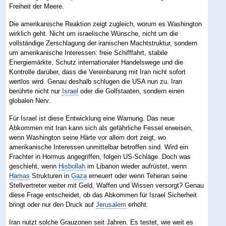
Freiheit der Meere.
Die amerikanische Reaktion zeigt zugleich, worum es Washington
wirklich geht. Nicht um israelische Wünsche, nicht um die
vollständige Zerschlagung der iranischen Machtstruktur, sondern
um amerikanische Interessen: freie Schifffahrt, stabile
Energiemärkte, Schutz internationaler Handelswege und die
Kontrolle darüber, dass die Vereinbarung mit Iran nicht sofort
wertlos wird. Genau deshalb schlugen die USA nun zu. Iran
berührte nicht nur
Israel
oder die Golfstaaten, sondern einen
globalen Nerv.
Für Israel ist diese Entwicklung eine Warnung. Das neue
Abkommen mit Iran kann sich als gefährliche Fessel erweisen,
wenn Washington seine Härte vor allem dort zeigt, wo
amerikanische Interessen unmittelbar betroffen sind. Wird ein
Frachter in Hormus angegriffen, folgen US-Schläge. Doch was
geschieht, wenn
Hisbollah
im Libanon wieder aufrüstet, wenn
Hamas
Strukturen in
Gaza
erneuert oder wenn Teheran seine
Stellvertreter weiter mit Geld, Waffen und Wissen versorgt? Genau
diese Frage entscheidet, ob das Abkommen für Israel Sicherheit
bringt oder nur den Druck auf
Jerusalem
erhöht.
Iran nutzt solche Grauzonen seit Jahren. Es testet, wie weit es