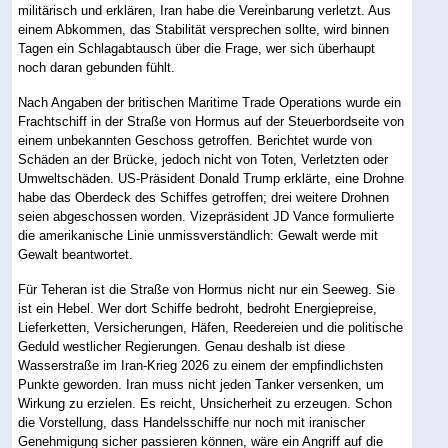
militärisch und erklären, Iran habe die Vereinbarung verletzt. Aus
einem Abkommen, das Stabilität versprechen sollte, wird binnen
Tagen ein Schlagabtausch über die Frage, wer sich überhaupt
noch daran gebunden fühlt.
Nach Angaben der britischen Maritime Trade Operations wurde ein
Frachtschiff in der Straße von Hormus auf der Steuerbordseite von
einem unbekannten Geschoss getroffen. Berichtet wurde von
Schäden an der Brücke, jedoch nicht von Toten, Verletzten oder
Umweltschäden. US-Präsident Donald Trump erklärte, eine Drohne
habe das Oberdeck des Schiffes getroffen; drei weitere Drohnen
seien abgeschossen worden. Vizepräsident JD Vance formulierte
die amerikanische Linie unmissverständlich: Gewalt werde mit
Gewalt beantwortet.
Für Teheran ist die Straße von Hormus nicht nur ein Seeweg. Sie
ist ein Hebel. Wer dort Schiffe bedroht, bedroht Energiepreise,
Lieferketten, Versicherungen, Häfen, Reedereien und die politische
Geduld westlicher Regierungen. Genau deshalb ist diese
Wasserstraße im Iran-Krieg 2026 zu einem der empfindlichsten
Punkte geworden. Iran muss nicht jeden Tanker versenken, um
Wirkung zu erzielen. Es reicht, Unsicherheit zu erzeugen. Schon
die Vorstellung, dass Handelsschiffe nur noch mit iranischer
Genehmigung sicher passieren können, wäre ein Angriff auf die