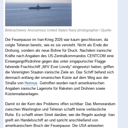
Bildnachweis: Anonymous United States Navy photographer /
Quelle
Die Feuerpause im Iran-Krieg 2026 war kaum geschlossen, da
zeigte Teheran bereits, wie es sie versteht. Nicht als Ende der
Drohung, sondern als neue Bühne für Druck. Nachdem iranische
Kräfte nach Angaben des US-Zentralkommandos CENTCOM eine
Einwegangriffsdrohne gegen das unter singapurischer Flagge
fahrende Frachtschiff „M/V Ever Lovely“ eingesetzt hatten, griffen
die Vereinigten Staaten iranische Ziele an. Das Schiff befand sich
demnach entlang der omanischen Küste auf dem Weg aus der
Straße von
Hormus
. Getroffen wurden nach amerikanischen
Angaben iranische Lagerorte für Raketen und Drohnen sowie
Küstenradaranlagen.
Damit ist der Kern des Problems offen sichtbar: Das Memorandum
zwischen Washington und Teheran schafft keine verlässliche
Ruhe. Es schafft einen Streit darüber, wer die Regeln auslegt. Iran
greift ein Handelsschiff an und spricht anschließend von
amerikanischem Bruch der Feuerpause. Die USA antworten