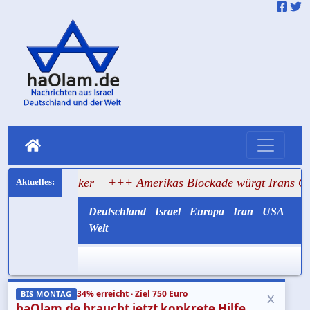
f Tanker
+++ Amerikas Blockade würgt Irans Ölexport ab
Deutschland
Israel
Europa
Iran
USA
Welt
34% erreicht · Ziel 750 Euro
x
BIS MONTAG
haOlam.de braucht jetzt konkrete Hilfe