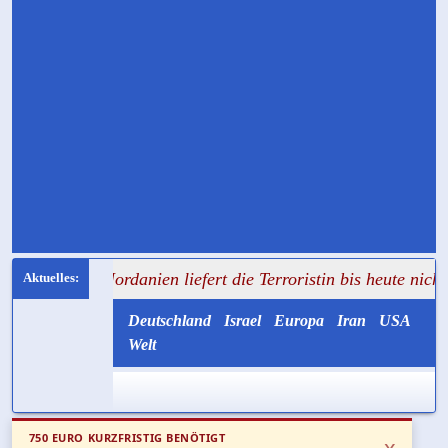
: Jordanien liefert die Terroristin bis heute nicht aus
+++
Deutschland
Israel
Europa
Iran
USA
Welt
750 EURO KURZFRISTIG BENÖTIGT
x