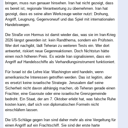
bringen, muss nun genauer hinsehen. Iran hat nicht gezeigt, dass
es bereit ist, regionale Verantwortung zu übernehmen. Iran hat
gezeigt, dass es seine alten Werkzeuge weiter nutzt: Drohung,
Angriff, Leugnung, Gegenvorwurf und das Spiel mit internationalen
Handelswegen.
Die Straße von Hormus ist damit wieder das, was sie im Iran-Krieg
2026 längst geworden ist: kein Randthema, sondern ein Prüfstein.
Wer dort nachgibt, lädt Teheran zu weiteren Tests ein. Wer dort
antwortet, riskiert neue Gegenreaktionen. Doch Nichtstun hätte
einen noch höheren Preis. Es würde Iran signalisieren, dass ein
Angriff auf Handelsschiffe als Verhandlungsinstrument funktioniert.
Für Israel ist die Lehre klar. Washington wird handeln, wenn
amerikanische Interessen getroffen werden. Das ist legitim, aber
es ersetzt keine israelische Strategie. Jerusalem darf seine
Sicherheit nicht davon abhängig machen, ob Teheran gerade einen
Frachter, eine Gasroute oder eine israelische Grenzgemeinde
bedroht. Ein Staat, der am 7. Oktober erlebt hat, was falsche Ruhe
kosten kann, darf sich von diplomatischen Formeln nicht
einschläfern lassen.
Die US-Schläge gegen Iran sind daher mehr als eine Vergeltung für
einen Angriff auf ein Frachtschiff. Sie sind der erste harte