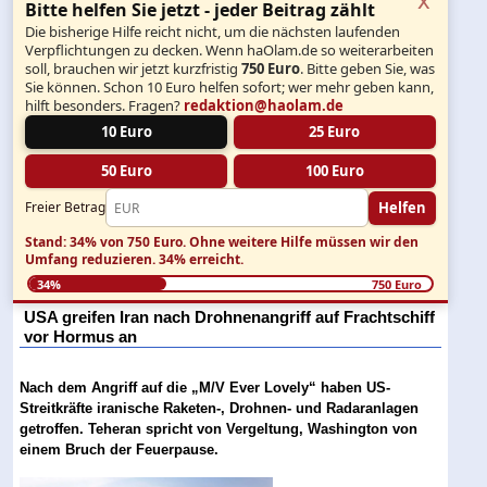
Bitte helfen Sie jetzt - jeder Beitrag zählt
Die bisherige Hilfe reicht nicht, um die nächsten laufenden
Verpflichtungen zu decken. Wenn haOlam.de so weiterarbeiten
soll, brauchen wir jetzt kurzfristig
750 Euro
. Bitte geben Sie, was
Sie können. Schon 10 Euro helfen sofort; wer mehr geben kann,
hilft besonders. Fragen?
redaktion@haolam.de
10 Euro
25 Euro
50 Euro
100 Euro
Helfen
Freier Betrag
Stand: 34% von 750 Euro.
Ohne weitere Hilfe müssen wir den
Umfang reduzieren.
34% erreicht.
34%
750 Euro
USA greifen Iran nach Drohnenangriff auf Frachtschiff
vor Hormus an
Nach dem Angriff auf die „M/V Ever Lovely“ haben US-
Streitkräfte iranische Raketen-, Drohnen- und Radaranlagen
getroffen. Teheran spricht von Vergeltung, Washington von
einem Bruch der Feuerpause.