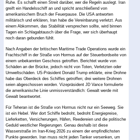
Ruhe. Es schafft einen Streit darüber, wer die Regeln auslegt. Iran
greift ein Handelsschiff an und spricht anschließend von
amerikanischem Bruch der Feuerpause. Die USA antworten
militärisch und erklären, Iran habe die Vereinbarung verletzt. Aus
einem Abkommen, das Stabilität versprechen sollte, wird binnen
Tagen ein Schlagabtausch über die Frage, wer sich überhaupt
noch daran gebunden fühlt.
Nach Angaben der britischen Maritime Trade Operations wurde ein
Frachtschiff in der Straße von Hormus auf der Steuerbordseite von
einem unbekannten Geschoss getroffen. Berichtet wurde von
Schäden an der Brücke, jedoch nicht von Toten, Verletzten oder
Umweltschäden. US-Präsident Donald Trump erklärte, eine Drohne
habe das Oberdeck des Schiffes getroffen; drei weitere Drohnen
seien abgeschossen worden. Vizepräsident JD Vance formulierte
die amerikanische Linie unmissverständlich: Gewalt werde mit
Gewalt beantwortet.
Für Teheran ist die Straße von Hormus nicht nur ein Seeweg. Sie
ist ein Hebel. Wer dort Schiffe bedroht, bedroht Energiepreise,
Lieferketten, Versicherungen, Häfen, Reedereien und die politische
Geduld westlicher Regierungen. Genau deshalb ist diese
Wasserstraße im Iran-Krieg 2026 zu einem der empfindlichsten
Punkte geworden. Iran muss nicht jeden Tanker versenken, um