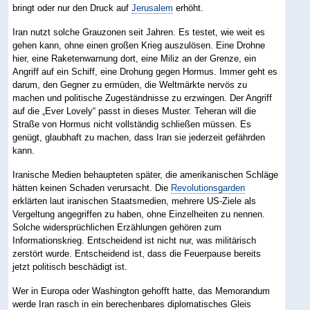
bringt oder nur den Druck auf
Jerusalem
erhöht.
Iran nutzt solche Grauzonen seit Jahren. Es testet, wie weit es
gehen kann, ohne einen großen Krieg auszulösen. Eine Drohne
hier, eine Raketenwarnung dort, eine Miliz an der Grenze, ein
Angriff auf ein Schiff, eine Drohung gegen Hormus. Immer geht es
darum, den Gegner zu ermüden, die Weltmärkte nervös zu
machen und politische Zugeständnisse zu erzwingen. Der Angriff
auf die „Ever Lovely“ passt in dieses Muster. Teheran will die
Straße von Hormus nicht vollständig schließen müssen. Es
genügt, glaubhaft zu machen, dass Iran sie jederzeit gefährden
kann.
Iranische Medien behaupteten später, die amerikanischen Schläge
hätten keinen Schaden verursacht. Die
Revolutionsgarden
erklärten laut iranischen Staatsmedien, mehrere US-Ziele als
Vergeltung angegriffen zu haben, ohne Einzelheiten zu nennen.
Solche widersprüchlichen Erzählungen gehören zum
Informationskrieg. Entscheidend ist nicht nur, was militärisch
zerstört wurde. Entscheidend ist, dass die Feuerpause bereits
jetzt politisch beschädigt ist.
Wer in Europa oder Washington gehofft hatte, das Memorandum
werde Iran rasch in ein berechenbares diplomatisches Gleis