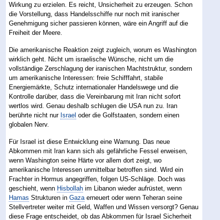
Wirkung zu erzielen. Es reicht, Unsicherheit zu erzeugen. Schon
die Vorstellung, dass Handelsschiffe nur noch mit iranischer
Genehmigung sicher passieren können, wäre ein Angriff auf die
Freiheit der Meere.
Die amerikanische Reaktion zeigt zugleich, worum es Washington
wirklich geht. Nicht um israelische Wünsche, nicht um die
vollständige Zerschlagung der iranischen Machtstruktur, sondern
um amerikanische Interessen: freie Schifffahrt, stabile
Energiemärkte, Schutz internationaler Handelswege und die
Kontrolle darüber, dass die Vereinbarung mit Iran nicht sofort
wertlos wird. Genau deshalb schlugen die USA nun zu. Iran
berührte nicht nur
Israel
oder die Golfstaaten, sondern einen
globalen Nerv.
Für Israel ist diese Entwicklung eine Warnung. Das neue
Abkommen mit Iran kann sich als gefährliche Fessel erweisen,
wenn Washington seine Härte vor allem dort zeigt, wo
amerikanische Interessen unmittelbar betroffen sind. Wird ein
Frachter in Hormus angegriffen, folgen US-Schläge. Doch was
geschieht, wenn
Hisbollah
im Libanon wieder aufrüstet, wenn
Hamas
Strukturen in
Gaza
erneuert oder wenn Teheran seine
Stellvertreter weiter mit Geld, Waffen und Wissen versorgt? Genau
diese Frage entscheidet, ob das Abkommen für Israel Sicherheit