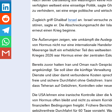
Nach seiner Darstellung soll Washington keine Ro
verfolgten weltweit eine einseitige Politik, sagt
zu verhindern, sei eine enge politische und wirts
Zugleich griff Ghalibaf
Israel
an. Israel versuche 
stören, sagte er. Die Abschreckungsmacht der Isl
erneut einen Krieg beginne.
Die Äußerungen zeigen, wie umkämpft die Auslegu
von Hormus nicht nur eine internationale Handelsr
Meerenge läuft ein erheblicher Teil des weltweite
Krieges 2026 war Hormus einer der zentralen Esk
Bereits zuvor hatten Iran und Oman nach Gesprä
angekündigt. Sie soll über die künftige Verwaltun
Dienste und über damit verbundene Kosten sprech
freie und sichere Durchfahrt ohne Gebühren. Ira
dass Teheran auf Gebühren, Kontrollen oder neue 
Die USA lehnen eine iranische Kontrolle über die
von Hormus offen bleibt und nicht zu einem Korrid
finanziellen Bedingungen freigibt. Frühere Beric
gebührenfreie Durchfahrt für 60 Tage vorsieht. Wa