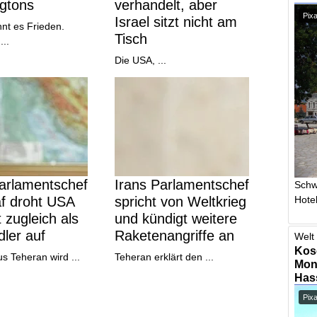
gtons
verhandelt, aber
Pixa
Israel sitzt nicht am
nt es Frieden.
Tisch
...
Die USA, ...
Parlamentschef
Irans Parlamentschef
Schw
Hotel
af droht USA
spricht von Weltkrieg
t zugleich als
und kündigt weitere
ler auf
Raketenangriffe an
Welt 
Kos
s Teheran wird ...
Teheran erklärt den ...
Mont
Has
Pix