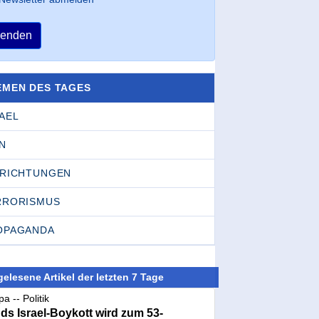
enden
EMEN DES TAGES
AEL
N
NRICHTUNGEN
RRORISMUS
OPAGANDA
elesene Artikel der letzten 7 Tage
a -- Politik
nds Israel-Boykott wird zum 53-