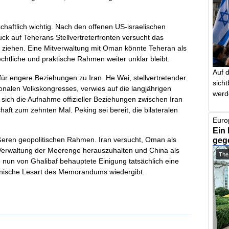
schaftlich wichtig. Nach den offenen US-israelischen
k auf Teherans Stellvertreterfronten versucht das
iehen. Eine Mitverwaltung mit Oman könnte Teheran als
echtliche und praktische Rahmen weiter unklar bleibt.
Auf 
 für engere Beziehungen zu Iran. He Wei, stellvertretender
sich
nalen Volkskongresses, verwies auf die langjährigen
werd
sich die Aufnahme offizieller Beziehungen zwischen Iran
aft zum zehnten Mal. Peking sei bereit, die bilateralen
Euro
Ein 
geg
ößeren geopolitischen Rahmen. Iran versucht, Oman als
 Verwaltung der Meerenge herauszuhalten und China als
The
ie nun von Ghalibaf behauptete Einigung tatsächlich eine
iranische Lesart des Memorandums wiedergibt.