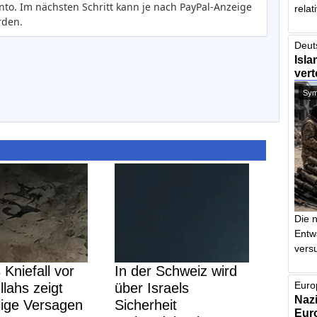
nto. Im nächsten Schritt kann je nach PayPal-Anzeige
relat
rden.
Deut
Isla
vert
Symb
Die 
Entw
vers
Kniefall vor
In der Schweiz wird
Euro
lahs zeigt
über Israels
Nazi
lige Versagen
Sicherheit
Euro