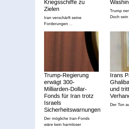
Kriegsschiffe zu
Washin
Zielen
Trump nen
Doch sein 
Iran verschärft seine
Forderungen ...
Trump-Regierung
Irans 
erwägt 300-
Ghalib
Milliarden-Dollar-
und trit
Fonds für Iran trotz
Verhand
Israels
Der Ton au
Sicherheitswarnungen
Der mögliche Iran-Fonds
wäre kein harmloser