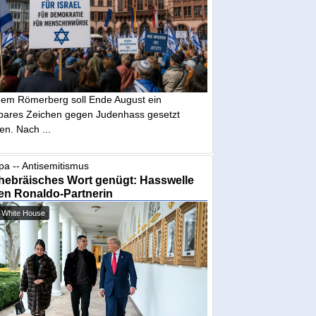
dem Römerberg soll Ende August ein
tbares Zeichen gegen Judenhass gesetzt
en. Nach ...
pa -- Antisemitismus
hebräisches Wort genügt: Hasswelle
en Ronaldo-Partnerin
 White House