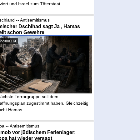
iviert und Israel zum Täterstaat ...
schland -- Antisemitismus
mischer Dschihad sagt Ja , Hamas
eilt schon Gewehre
olbild / KI
nächste Terrorgruppe soll dem
affnungsplan zugestimmt haben. Gleichzeitig
ucht Hamas ...
pa -- Antisemitismus
mob vor jüdischem Ferienlager:
pa hat wieder versagt