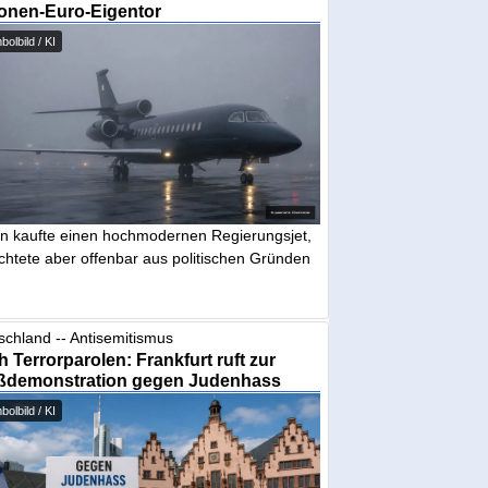
ionen-Euro-Eigentor
olbild / KI
in kaufte einen hochmodernen Regierungsjet,
chtete aber offenbar aus politischen Gründen
schland -- Antisemitismus
 Terrorparolen: Frankfurt ruft zur
ßdemonstration gegen Judenhass
olbild / KI