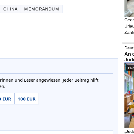
CHINA
MEMORANDUM
Geor
Urlau
Zahlr
Deut
An 
Jud
Pix
rinnen und Leser angewiesen. Jeder Beitrag hilft,
en.
0 EUR
100 EUR
„Jude