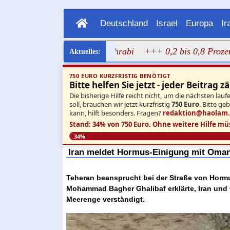
Deutschland
Israel
Europa
Ir
gen Bild von Dalal Mughrabi
+++ 0,2 bis 0,8 Prozent: Ne
750 EURO KURZFRISTIG BENÖTIGT
Bitte helfen Sie jetzt - jeder Beitrag zä
Die bisherige Hilfe reicht nicht, um die nächsten l
soll, brauchen wir jetzt kurzfristig
750 Euro
. Bitte ge
kann, hilft besonders. Fragen?
redaktion@haolam
Stand: 34% von 750 Euro.
Ohne weitere Hilfe mü
34%
Iran meldet Hormus-Einigung mit Oman
Teheran beansprucht bei der Straße von Hormus
Mohammad Bagher Ghalibaf erklärte, Iran und 
Meerenge verständigt.