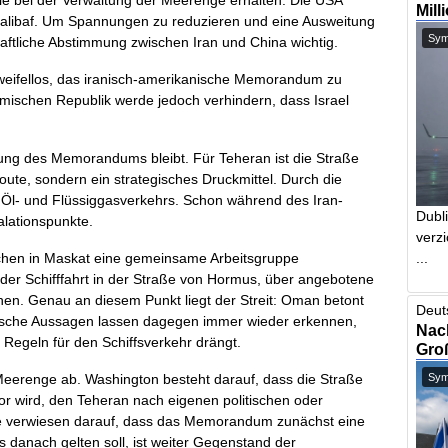
lle bei der Verwaltung der Meerenge erhalten. Die USA
Mill
e Ghalibaf. Um Spannungen zu reduzieren und eine Ausweitung
Symb
chaftliche Abstimmung zwischen Iran und China wichtig.
zweifellos, das iranisch-amerikanische Memorandum zu
amischen Republik werde jedoch verhindern, dass Israel
ng des Memorandums bleibt. Für Teheran ist die Straße
oute, sondern ein strategisches Druckmittel. Durch die
n Öl- und Flüssiggasverkehrs. Schon während des Iran-
Dubl
alationspunkte.
verzi
...
chen in Maskat eine gemeinsame Arbeitsgruppe
g der Schifffahrt in der Straße von Hormus, über angebotene
en. Genau an diesem Punkt liegt der Streit: Oman betont
Deut
nische Aussagen lassen dagegen immer wieder erkennen,
Nach
Regeln für den Schiffsverkehr drängt.
Gro
Symb
 Meerenge ab. Washington besteht darauf, dass die Straße
or wird, den Teheran nach eigenen politischen oder
hte verwiesen darauf, dass das Memorandum zunächst eine
s danach gelten soll, ist weiter Gegenstand der