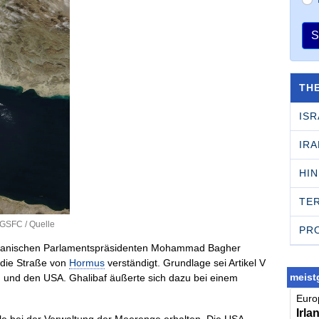
S
TH
ISR
IRA
HI
TE
 GSFC /
Quelle
PR
 iranischen Parlamentspräsidenten Mohammad Bagher
 die Straße von
Hormus
verständigt. Grundlage sei Artikel V
meistg
und den USA. Ghalibaf äußerte sich dazu bei einem
Europ
Irla