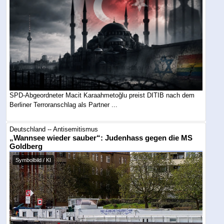
SPD-Abgeordneter Macit Karaahmetoğlu preist DITIB nach dem
Berliner Terroranschlag als Partner ...
Deutschland -- Antisemitismus
„Wannsee wieder sauber“: Judenhass gegen die MS
Goldberg
Symbolbild / KI