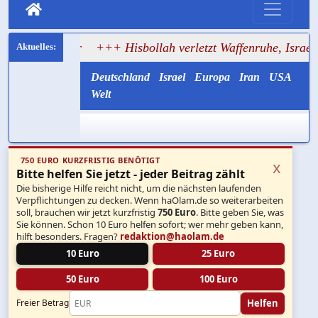
fter
+++ Hisbollah verletzt Waffenruhe, Israel greift im Sü
Deutschland
Israel
Europa
Iran
USA
Welt
750 EURO KURZFRISTIG BENÖTIGT
x
Bitte helfen Sie jetzt - jeder Beitrag zählt
Die bisherige Hilfe reicht nicht, um die nächsten laufenden
Verpflichtungen zu decken. Wenn haOlam.de so weiterarbeiten
soll, brauchen wir jetzt kurzfristig
750 Euro
. Bitte geben Sie, was
Sie können. Schon 10 Euro helfen sofort; wer mehr geben kann,
hilft besonders. Fragen?
redaktion@haolam.de
10 Euro
25 Euro
50 Euro
100 Euro
Helfen
Freier Betrag