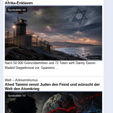
Afrika-Enklaven
Symbolbild / KI
Nach 50.000 Grenzübertritten und 72 Toten wirft Danny Danon
Madrid Doppelmoral vor. Spaniens ...
Welt -- Antisemitismus
Ahed Tamimi nennt Juden den Feind und wünscht der
Welt den Atomkrieg
Symbolbild / KI