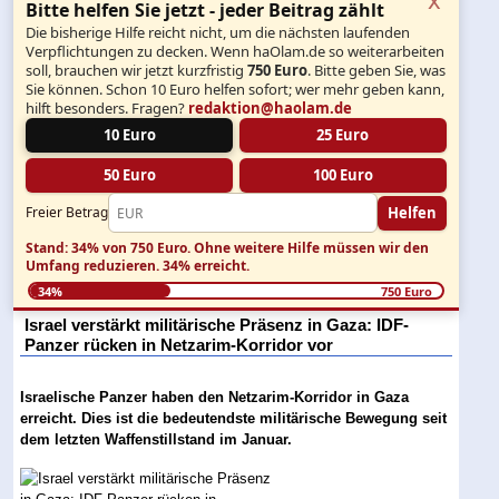
Bitte helfen Sie jetzt - jeder Beitrag zählt
Die bisherige Hilfe reicht nicht, um die nächsten laufenden
Verpflichtungen zu decken. Wenn haOlam.de so weiterarbeiten
soll, brauchen wir jetzt kurzfristig
750 Euro
. Bitte geben Sie, was
Sie können. Schon 10 Euro helfen sofort; wer mehr geben kann,
hilft besonders. Fragen?
redaktion@haolam.de
10 Euro
25 Euro
50 Euro
100 Euro
Helfen
Freier Betrag
Stand: 34% von 750 Euro.
Ohne weitere Hilfe müssen wir den
Umfang reduzieren.
34% erreicht.
34%
750 Euro
Israel verstärkt militärische Präsenz in Gaza: IDF-
Panzer rücken in Netzarim-Korridor vor
Israelische Panzer haben den Netzarim-Korridor in Gaza
erreicht. Dies ist die bedeutendste militärische Bewegung seit
dem letzten Waffenstillstand im Januar.