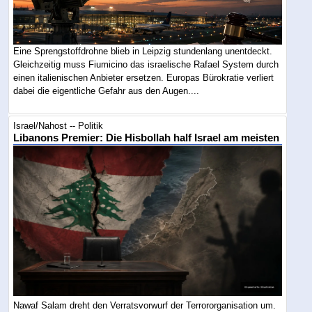
Eine Sprengstoffdrohne blieb in Leipzig stundenlang unentdeckt.
Gleichzeitig muss Fiumicino das israelische Rafael System durch
einen italienischen Anbieter ersetzen. Europas Bürokratie verliert
dabei die eigentliche Gefahr aus den Augen....
Israel/Nahost -- Politik
Libanons Premier: Die Hisbollah half Israel am meisten
Nawaf Salam dreht den Verratsvorwurf der Terrororganisation um.