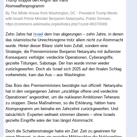
By The White House from Washington, DC - President Trump Meets
with Israeli Prime Minister Benjamin Netanyahu, Public Domain,
https://commons.wikimedia.org/w/index.php?curid=86370089
Zehn Jahre hat
Israel
dem Iran abgerungen – zehn Jahre, in denen
das islamistische Unrechtsregime trotz allem nicht zur Atommacht
wurde. Hinter dieser Bilanz steht kein Zufall, sondern eine
Strategie, die Premierminister Benjamin Netanyahu mit äußerster
Konsequenz verfolgte: verdeckte Operationen, Cyberangriffe,
gezielte Tötungen, Sabotage. Der Iran wurde immer wieder
zurückgeworfen. Doch als Israel sich 2025 auf den finalen Schlag
vorbereitete, kam das Aus – aus Washington.
Das Büro des Premierministers bestätigte nun offiziell: Netanyahu
hat in den vergangenen Jahren „unzählige offene und verdeckte
Operationen“ angeordnet, um die nuklearen Ambitionen Teherans
zu stoppen. Diese Maßnahmen, so die Erklärung, hätten Irans
Atomprogramm um beinahe ein Jahrzehnt zurückgeworfen. Und
tatsächlich: Experten weltweit stimmen überein – ohne Israels
gezielte Eingriffe wäre der Iran längst Atommacht.
Doch die Schattenstrategie hatte ein Ziel: Zeit zu gewinnen für
einen Moment, in dem ein gezielter Militärschlag die Nuklearpläne