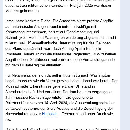
dauerhaft zunichtemachen könnte. Im Frühjahr 2025 war dieser
Moment gekommen.
Israel hatte konkrete Pläne. Die Armee trainierte präzise Angriffe
auf unterirdische Anlagen, kombinierte Luftschläge mit
Kommandounternehmen, setzte auf Geheimhaltung und
Schnelligkeit. Auch mit Washington wurde eng abgestimmt – nicht
zuletzt, weil US-amerikanische Unterstützung für das Gelingen
des Plans unerlässlich war. Doch Anfang April informierte
Präsident Donald Trump die israelische Regierung: Es wird keinen
Angriff geben. Stattdessen wolle er eine neue Verhandlungsrunde
mit dem Mullah-Regime einläuten.
Für Netanyahu, der sich daraufhin kurzfristig nach Washington
begab, muss es wie ein Verrat gewirkt haben. Israel war bereit. Der
Mossad hatte Erkenntnisse geliefert, die IDF stand in
Alarmbereitschaft. Und vor allem: Der Iran hatte im vergangenen
Jahr massive Rückschläge erlitten. Die gescheiterte
Raketenoffensive vom 14. April 2024, die Ausschaltung syrischer
Luftabwehrsysteme, der Sturz Assads und die Zerschlagung der
Nachschubrouten zur
Hisbollah
– Teheran stand unter Druck wie
nie.
Doch Trump ließ sich nicht umstimmen. Trotz Unterstützung durch