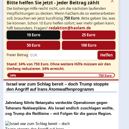
Bitte helfen Sie jetzt - jeder Beitrag zählt
Die bisherige Hilfe reicht nicht, um die nächsten laufenden
Verpflichtungen zu decken. Wenn haOlam.de so weiterarbeiten
soll, brauchen wir jetzt kurzfristig
750 Euro
. Bitte geben Sie, was
Sie können. Schon 10 Euro helfen sofort; wer mehr geben kann,
hilft besonders. Fragen?
redaktion@haolam.de
10 Euro
25 Euro
50 Euro
100 Euro
Helfen
Freier Betrag
Stand: 34% von 750 Euro.
Ohne weitere Hilfe müssen wir den
Umfang reduzieren.
34% erreicht.
34%
750 Euro
Israel war zum Schlag bereit – doch Trump stoppte
den Angriff auf Irans Atomwaffenprogramm
Jahrelang führte Netanyahu verdeckte Operationen gegen
Teherans Nuklearpläne. Als Israel endlich zuschlagen wollte,
zog Trump die Reißleine – mit Folgen für die ganze Region.