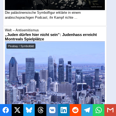
Die palästinensische Symbolfigur erklärte in einem
arabischsprachigen Podcast, ihr Kampf richte ...
Welt -- Antisemitismus
„Juden dürfen hier nicht sein“: Judenhass erreicht
Montreals Spielplätze
Pixabay / Symbolbild
Ein Vater bittet nur darum, zwei Hunde aus dem Kinderbereich zu
nehmen. Die Antwort ist blanker ...