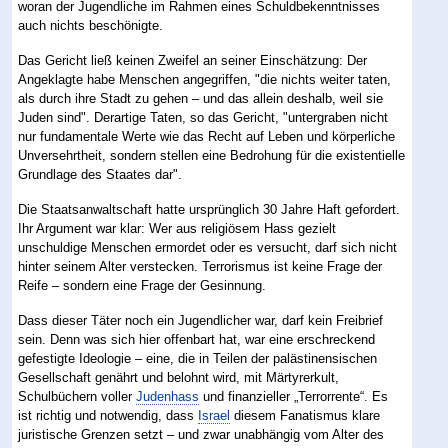
woran der Jugendliche im Rahmen eines Schuldbekenntnisses
auch nichts beschönigte.
Das Gericht ließ keinen Zweifel an seiner Einschätzung: Der
Angeklagte habe Menschen angegriffen, "die nichts weiter taten,
als durch ihre Stadt zu gehen – und das allein deshalb, weil sie
Juden sind". Derartige Taten, so das Gericht, "untergraben nicht
nur fundamentale Werte wie das Recht auf Leben und körperliche
Unversehrtheit, sondern stellen eine Bedrohung für die existentielle
Grundlage des Staates dar".
Die Staatsanwaltschaft hatte ursprünglich 30 Jahre Haft gefordert.
Ihr Argument war klar: Wer aus religiösem Hass gezielt
unschuldige Menschen ermordet oder es versucht, darf sich nicht
hinter seinem Alter verstecken. Terrorismus ist keine Frage der
Reife – sondern eine Frage der Gesinnung.
Dass dieser Täter noch ein Jugendlicher war, darf kein Freibrief
sein. Denn was sich hier offenbart hat, war eine erschreckend
gefestigte Ideologie – eine, die in Teilen der palästinensischen
Gesellschaft genährt und belohnt wird, mit Märtyrerkult,
Schulbüchern voller
Judenhass
und finanzieller „Terrorrente“. Es
ist richtig und notwendig, dass
Israel
diesem Fanatismus klare
juristische Grenzen setzt – und zwar unabhängig vom Alter des