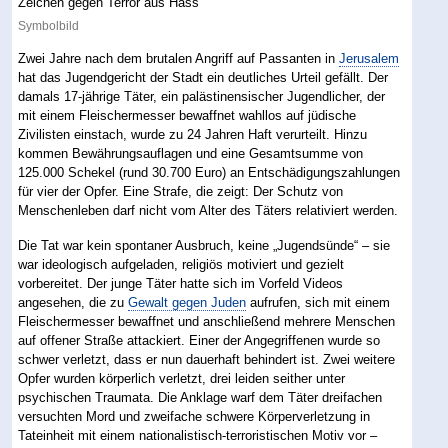
Symbolbild
Zwei Jahre nach dem brutalen Angriff auf Passanten in
Jerusalem
hat das Jugendgericht der Stadt ein deutliches Urteil gefällt. Der
damals 17-jährige Täter, ein palästinensischer Jugendlicher, der
mit einem Fleischermesser bewaffnet wahllos auf jüdische
Zivilisten einstach, wurde zu 24 Jahren Haft verurteilt. Hinzu
kommen Bewährungsauflagen und eine Gesamtsumme von
125.000 Schekel (rund 30.700 Euro) an Entschädigungszahlungen
für vier der Opfer. Eine Strafe, die zeigt: Der Schutz von
Menschenleben darf nicht vom Alter des Täters relativiert werden.
Die Tat war kein spontaner Ausbruch, keine „Jugendsünde“ – sie
war ideologisch aufgeladen, religiös motiviert und gezielt
vorbereitet. Der junge Täter hatte sich im Vorfeld Videos
angesehen, die zu
Gewalt gegen Juden
aufrufen, sich mit einem
Fleischermesser bewaffnet und anschließend mehrere Menschen
auf offener Straße attackiert. Einer der Angegriffenen wurde so
schwer verletzt, dass er nun dauerhaft behindert ist. Zwei weitere
Opfer wurden körperlich verletzt, drei leiden seither unter
psychischen Traumata. Die Anklage warf dem Täter dreifachen
versuchten Mord und zweifache schwere Körperverletzung in
Tateinheit mit einem nationalistisch-terroristischen Motiv vor –