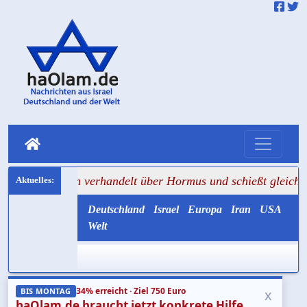
an verhandelt über Hormus und schießt gleichzeitig auf Tan
Deutschland
Israel
Europa
Iran
USA
Welt
34% erreicht · Ziel 750 Euro
x
BIS MONTAG
haOlam.de braucht jetzt konkrete Hilfe