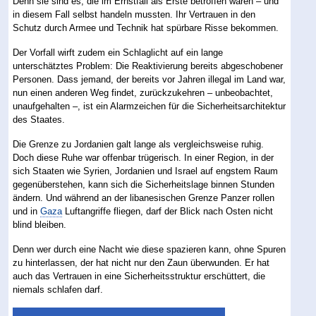
Denn sie sind es, die im Ernstfall als Erste betroffen wären – und
in diesem Fall selbst handeln mussten. Ihr Vertrauen in den
Schutz durch Armee und Technik hat spürbare Risse bekommen.
Der Vorfall wirft zudem ein Schlaglicht auf ein lange
unterschätztes Problem: Die Reaktivierung bereits abgeschobener
Personen. Dass jemand, der bereits vor Jahren illegal im Land war,
nun einen anderen Weg findet, zurückzukehren – unbeobachtet,
unaufgehalten –, ist ein Alarmzeichen für die Sicherheitsarchitektur
des Staates.
Die Grenze zu Jordanien galt lange als vergleichsweise ruhig.
Doch diese Ruhe war offenbar trügerisch. In einer Region, in der
sich Staaten wie Syrien, Jordanien und Israel auf engstem Raum
gegenüberstehen, kann sich die Sicherheitslage binnen Stunden
ändern. Und während an der libanesischen Grenze Panzer rollen
und in
Gaza
Luftangriffe fliegen, darf der Blick nach Osten nicht
blind bleiben.
Denn wer durch eine Nacht wie diese spazieren kann, ohne Spuren
zu hinterlassen, der hat nicht nur den Zaun überwunden. Er hat
auch das Vertrauen in eine Sicherheitsstruktur erschüttert, die
niemals schlafen darf.