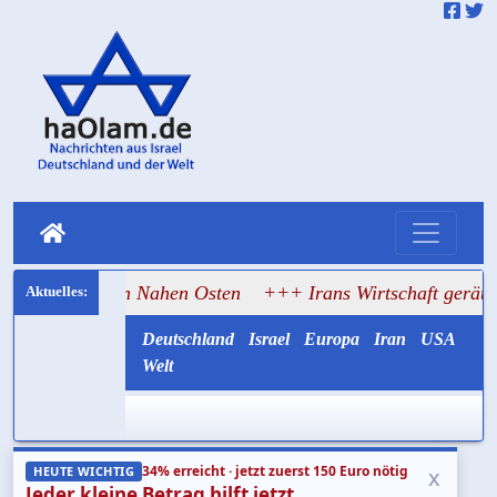
 den Nahen Osten
+++ Irans Wirtschaft gerät ins Wanken, T
Deutschland
Israel
Europa
Iran
USA
Welt
34% erreicht · jetzt zuerst 150 Euro nötig
x
HEUTE WICHTIG
Jeder kleine Betrag hilft jetzt