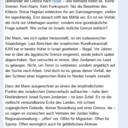
überwindet die Grenze nach
Israel
– und niemand merkt es. Keine
Sirenen. Kein Alarm. Kein Funkspruch. Nur die Bewohner des
Kibbutz Sha'ar Hagolan entdecken ihn am Samstagmorgen, stellen
ihn eigenhändig. Erst danach trifft das Militär ein. Es ist ein Vorfall,
der nicht nur Unbehagen auslöst, sondern eine grundsätzliche
Frage aufwirft: Wie sicher ist Israels östliche Grenze wirklich?
Der Mann, wie sich später herausstellt, ist ein sudanesischer
Staatsbürger. Laut Berichten der israelischen Rundfunkanstalt
KAN hat er bereits früher in Israel gearbeitet – illegal. Vor Jahren
war er über die ägyptische Grenze eingereist, wurde jedoch später
abgeschoben. Nun versuchte er erneut, über Jordanien ins Land
zu gelangen. Nicht, um Terror zu verbreiten, sondern angeblich auf
der Suche nach Arbeit. Und doch ist es genau dieser Vorfall, der
den Schleier einer trügerischen Ruhe im Norden Israels zerreißt.
Dass der Mann ausgerechnet an einem der empfindlichsten
Punkte des israelischen Grenzverlaufs auftauchte – nahe dem
Dreiländereck Israel-Syrien-Jordanien – ist kein Zufall. Es ist die
vielleicht verwundbarste Ecke des Landes, mit schwer
zugänglichem Gelände, dünner Besiedlung und einer Grenze, die –
so sagen es inzwischen auch Vertreter der Jordan Valley
Regionalverwaltung – „offen“ sei. Offen für Migranten. Offen für
Spione. Offen womöglich auch für gefährlichere Akteure.