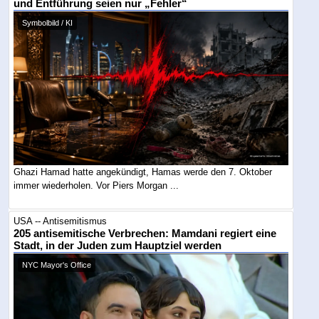
und Entführung seien nur „Fehler“
Symbolbild / KI
Ghazi Hamad hatte angekündigt, Hamas werde den 7. Oktober
immer wiederholen. Vor Piers Morgan ...
USA -- Antisemitismus
205 antisemitische Verbrechen: Mamdani regiert eine
Stadt, in der Juden zum Hauptziel werden
NYC Mayor's Office