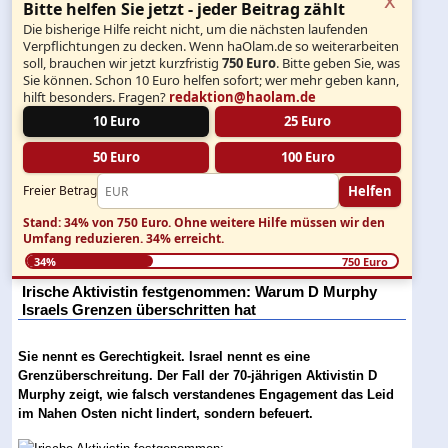
Bitte helfen Sie jetzt - jeder Beitrag zählt
Die bisherige Hilfe reicht nicht, um die nächsten laufenden
Verpflichtungen zu decken. Wenn haOlam.de so weiterarbeiten
soll, brauchen wir jetzt kurzfristig
750 Euro
. Bitte geben Sie, was
Sie können. Schon 10 Euro helfen sofort; wer mehr geben kann,
hilft besonders. Fragen?
redaktion@haolam.de
10 Euro
25 Euro
50 Euro
100 Euro
Helfen
Freier Betrag
Stand: 34% von 750 Euro.
Ohne weitere Hilfe müssen wir den
Umfang reduzieren.
34% erreicht.
34%
750 Euro
Irische Aktivistin festgenommen: Warum D Murphy
Israels Grenzen überschritten hat
Sie nennt es Gerechtigkeit. Israel nennt es eine
Grenzüberschreitung. Der Fall der 70-jährigen Aktivistin D
Murphy zeigt, wie falsch verstandenes Engagement das Leid
im Nahen Osten nicht lindert, sondern befeuert.