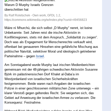
By Ralf Roletschek - Own work, GFDL 1.2,
https://commons.wikimedia.org/w/index.php?curid=49456823
Máire ní Mhurchú, die sich selbst „D Murphy“ nennt, ist keine
Unbekannte. Seit Jahren reist die irische Aktivistin in
Konfliktregionen, stets mit dem Anspruch, „Solidarität zu zeigen“.
Doch was als Engagement für Menschenrechte verkauft wird,
offenbart bei genauerem Hinsehen eine gefährliche Mischung aus
politischer Naivität, selektiver Moral und ideologisch getriebener
Parteinahme – gegen
Israel
.
Am Sonntagabend wurde Murphy laut irischen Medienberichten
gemeinsam mit der 48-jährigen schwedischen Aktivistin Susanne
Björk im palästinensischen Dorf Khalet al-Daba’a im
Westjordanland von israelischen Sicherheitskräften
festgenommen. Beide waren nach Angaben der israelischen
Polizei in einer geschlossenen militärischen Zone unterwegs – ein
klarer Verstoß gegen geltendes Recht. Sie weigerten sich, das
Gebiet auf Anweisung der israelischen Armee zu verlassen. Die
Konsequenz: Festnahme.