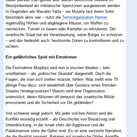
Westjordanland als militärische Sperrzonen ausgewiesen werden.
In Gegenden wie Masafer Yatta – wo Murphy laut ihrem Sohn
besonders aktiv war – nutzt die
Terrororganisation Hamas
regelmäßig Höhlen und abgelegene Häuser, um Waffen zu
verstecken, Tunnel zu bauen oder Kämpfer zu rekrutieren. Der
israelische Staat hat die Verantwortung, seine Bürger zu schützen
– und das bedeutet auch: bestimmte Zonen zu kontrollieren und zu
sichern.
Ein gefährliches Spiel mit Emotionen
Die Festnahme Murphys wird nun in irischen Medien – teils
unreflektiert – als „politischer Skandal“ dargestellt. Doch die
Fragen, die man sich stellen müsste, fehlen: Was treibt eine 70-
jährige Frau dazu, sich wiederholt über Gesetze eines fremden
Staates hinwegzusetzen? Warum wird eine Organisation
unterstützt, deren Aktionen oft bewusst das israelische Militär
provozieren und die Sicherheit vor Ort gefährden?
Viel schwerer wiegt jedoch: Mit jeder solchen Aktion wird der
Konflikt einseitig erzählt – als Geschichte von Besatzung und
Unterdrückung, in der Israel stets der Aggressor und die
Palästinenser stets die Opfer sind. Es ist eine verzerrte Narrative,
die die Realität ignoriert: Raketen auf israelische Dörfer, Angriffe