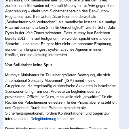
Während Björk Medienberichten zufolge bereits auf dem Weg
zurück nach Schweden ist, kämpft Murphy in Tel Aviv gegen ihre
Abschiebung – direkt vom Sicherheitsbereich des Ben-Gurion-
Flughafens aus. Ihre Unterstützer feiern sie derweil als
„Beobachterin von Verbrechen“, als moralische Instanz, als mutige
Frau mit „einem starken Sinn für Gerechtigkeit“, wie ihr Sohn Dale
Ryan in der
Irish Times
schwärmt. Dass Murphy laut Berichten
bereits 2011 in Israel festgenommen wurde, spricht eine andere
Sprache – und zeigt: Es geht hier nicht um spontane Empörung,
sondern um langjähriges, systematisches Agieren in einem
Konflikt, den sie einseitig interpretiert.
Von Solidarität keine Spur
Murphys Aktivismus ist Teil einer größeren Bewegung, die sich
„International Solidarity Movement“ (ISM) nennt – eine
Gruppierung, die regelmäßig ausländische Aktivisten in israelische
Sperrzonen bringt, um dort Proteste zu begleiten oder zu
provozieren. Offiziell heißt es, man wolle sich „gewaltfrei“ für die
Rechte der Palästinenser einsetzen. In der Praxis aber entsteht oft
das Gegenteil: Durch ihre Präsenz behindern sie
Sicherheitsoperationen, fördern Konfrontationen und tragen zur
internationalen
Delegitimierung Israels
bei.
Dabei blendet man gezielt aus,
warum
bestimmte Gebiete im