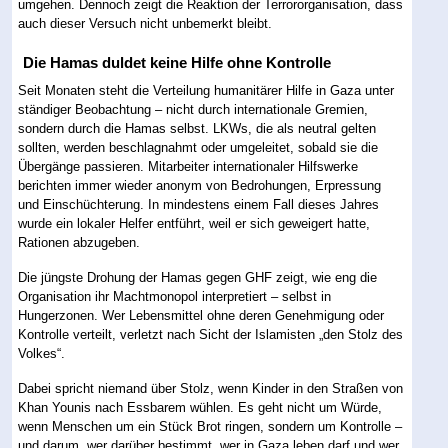
umgehen. Dennoch zeigt die Reaktion der Terrororganisation, dass
auch dieser Versuch nicht unbemerkt bleibt.
Die Hamas duldet keine Hilfe ohne Kontrolle
Seit Monaten steht die Verteilung humanitärer Hilfe in Gaza unter
ständiger Beobachtung – nicht durch internationale Gremien,
sondern durch die Hamas selbst. LKWs, die als neutral gelten
sollten, werden beschlagnahmt oder umgeleitet, sobald sie die
Übergänge passieren. Mitarbeiter internationaler Hilfswerke
berichten immer wieder anonym von Bedrohungen, Erpressung
und Einschüchterung. In mindestens einem Fall dieses Jahres
wurde ein lokaler Helfer entführt, weil er sich geweigert hatte,
Rationen abzugeben.
Die jüngste Drohung der Hamas gegen GHF zeigt, wie eng die
Organisation ihr Machtmonopol interpretiert – selbst in
Hungerzonen. Wer Lebensmittel ohne deren Genehmigung oder
Kontrolle verteilt, verletzt nach Sicht der Islamisten „den Stolz des
Volkes“.
Dabei spricht niemand über Stolz, wenn Kinder in den Straßen von
Khan Younis nach Essbarem wühlen. Es geht nicht um Würde,
wenn Menschen um ein Stück Brot ringen, sondern um Kontrolle –
und darum, wer darüber bestimmt, wer in Gaza leben darf und wer