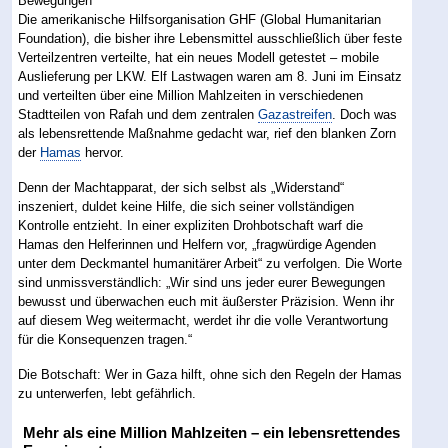
Die amerikanische Hilfsorganisation GHF (Global Humanitarian
Foundation), die bisher ihre Lebensmittel ausschließlich über feste
Verteilzentren verteilte, hat ein neues Modell getestet – mobile
Auslieferung per LKW. Elf Lastwagen waren am 8. Juni im Einsatz
und verteilten über eine Million Mahlzeiten in verschiedenen
Stadtteilen von Rafah und dem zentralen
Gazastreifen
. Doch was
als lebensrettende Maßnahme gedacht war, rief den blanken Zorn
der
Hamas
hervor.
Denn der Machtapparat, der sich selbst als „Widerstand“
inszeniert, duldet keine Hilfe, die sich seiner vollständigen
Kontrolle entzieht. In einer expliziten Drohbotschaft warf die
Hamas den Helferinnen und Helfern vor, „fragwürdige Agenden
unter dem Deckmantel humanitärer Arbeit“ zu verfolgen. Die Worte
sind unmissverständlich: „Wir sind uns jeder eurer Bewegungen
bewusst und überwachen euch mit äußerster Präzision. Wenn ihr
auf diesem Weg weitermacht, werdet ihr die volle Verantwortung
für die Konsequenzen tragen.“
Die Botschaft: Wer in Gaza hilft, ohne sich den Regeln der Hamas
zu unterwerfen, lebt gefährlich.
Mehr als eine Million Mahlzeiten – ein lebensrettendes