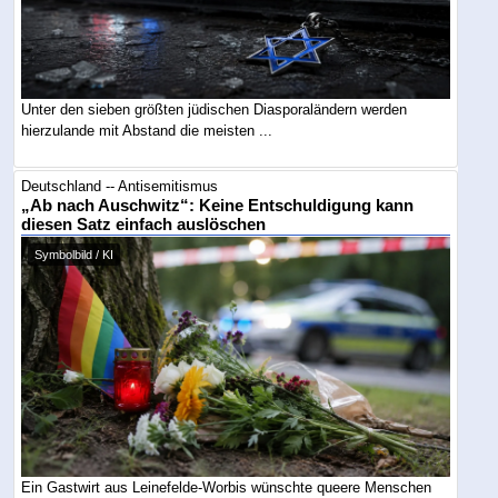
Unter den sieben größten jüdischen Diasporaländern werden
hierzulande mit Abstand die meisten ...
Deutschland -- Antisemitismus
„Ab nach Auschwitz“: Keine Entschuldigung kann
diesen Satz einfach auslöschen
Symbolbild / KI
Ein Gastwirt aus Leinefelde-Worbis wünschte queere Menschen