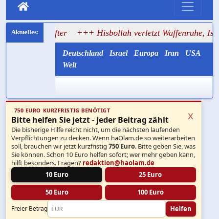
tifter
+++ Hisbollah verletzt Waffenruhe, Israel greift im
Deutschland
Israel
Europa
Iran
USA
Welt
750 EURO KURZFRISTIG BENÖTIGT
x
Bitte helfen Sie jetzt - jeder Beitrag zählt
Die bisherige Hilfe reicht nicht, um die nächsten laufenden
Verpflichtungen zu decken. Wenn haOlam.de so weiterarbeiten
soll, brauchen wir jetzt kurzfristig
750 Euro
. Bitte geben Sie, was
Sie können. Schon 10 Euro helfen sofort; wer mehr geben kann,
hilft besonders. Fragen?
redaktion@haolam.de
10 Euro
25 Euro
50 Euro
100 Euro
Helfen
Freier Betrag