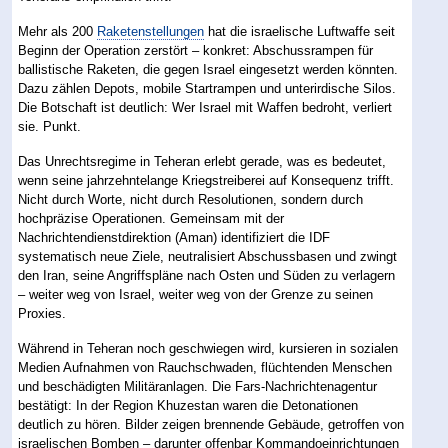
Mehr als 200
Raketenstellungen
hat die israelische Luftwaffe seit
Beginn der Operation zerstört – konkret: Abschussrampen für
ballistische Raketen, die gegen Israel eingesetzt werden könnten.
Dazu zählen Depots, mobile Startrampen und unterirdische Silos.
Die Botschaft ist deutlich: Wer Israel mit Waffen bedroht, verliert
sie. Punkt.
Das Unrechtsregime in Teheran erlebt gerade, was es bedeutet,
wenn seine jahrzehntelange Kriegstreiberei auf Konsequenz trifft.
Nicht durch Worte, nicht durch Resolutionen, sondern durch
hochpräzise Operationen. Gemeinsam mit der
Nachrichtendienstdirektion (Aman) identifiziert die IDF
systematisch neue Ziele, neutralisiert Abschussbasen und zwingt
den Iran, seine Angriffspläne nach Osten und Süden zu verlagern
– weiter weg von Israel, weiter weg von der Grenze zu seinen
Proxies.
Während in Teheran noch geschwiegen wird, kursieren in sozialen
Medien Aufnahmen von Rauchschwaden, flüchtenden Menschen
und beschädigten Militäranlagen. Die Fars-Nachrichtenagentur
bestätigt: In der Region Khuzestan waren die Detonationen
deutlich zu hören. Bilder zeigen brennende Gebäude, getroffen von
israelischen Bomben – darunter offenbar Kommandoeinrichtungen