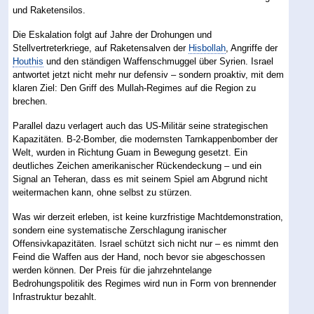
und Raketensilos.
Die Eskalation folgt auf Jahre der Drohungen und
Stellvertreterkriege, auf Raketensalven der
Hisbollah
, Angriffe der
Houthis
und den ständigen Waffenschmuggel über Syrien. Israel
antwortet jetzt nicht mehr nur defensiv – sondern proaktiv, mit dem
klaren Ziel: Den Griff des Mullah-Regimes auf die Region zu
brechen.
Parallel dazu verlagert auch das US-Militär seine strategischen
Kapazitäten. B-2-Bomber, die modernsten Tarnkappenbomber der
Welt, wurden in Richtung Guam in Bewegung gesetzt. Ein
deutliches Zeichen amerikanischer Rückendeckung – und ein
Signal an Teheran, dass es mit seinem Spiel am Abgrund nicht
weitermachen kann, ohne selbst zu stürzen.
Was wir derzeit erleben, ist keine kurzfristige Machtdemonstration,
sondern eine systematische Zerschlagung iranischer
Offensivkapazitäten. Israel schützt sich nicht nur – es nimmt den
Feind die Waffen aus der Hand, noch bevor sie abgeschossen
werden können. Der Preis für die jahrzehntelange
Bedrohungspolitik des Regimes wird nun in Form von brennender
Infrastruktur bezahlt.