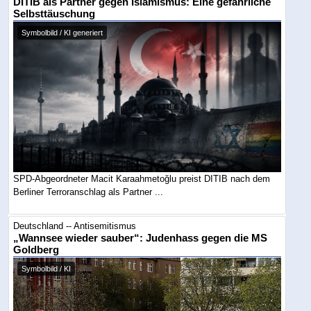
DITIB als Partner gegen Islamismus: Eine gefährliche
Selbsttäuschung
Symbolbild / KI generiert
SPD-Abgeordneter Macit Karaahmetoğlu preist DITIB nach dem
Berliner Terroranschlag als Partner ...
Deutschland -- Antisemitismus
„Wannsee wieder sauber“: Judenhass gegen die MS
Goldberg
Symbolbild / KI