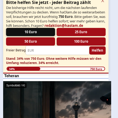
Bitte helfen Sie jetzt - jeder Beitrag zählt
Die bisherige Hilfe reicht nicht, um die nächsten laufenden
Verpflichtungen zu decken. Wenn haOlam.de so weiterarbeiten
soll, brauchen wir jetzt kurzfristig
750 Euro
. Bitte geben Sie, was
Sie können. Schon 10 Euro helfen sofort; wer mehr geben kann,
hilft besonders. Fragen?
redaktion@haolam.de
10 Euro
25 Euro
50 Euro
100 Euro
Helfen
Freier Betrag
Stand: 34% von 750 Euro.
Ohne weitere Hilfe müssen wir den
Umfang reduzieren.
34% erreicht.
34%
750 Euro
Teheran
Symbolbild / KI