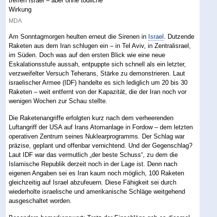
MDA
Am Sonntagmorgen heulten erneut die Sirenen in
Israel
. Dutzende
Raketen aus dem Iran schlugen ein – in Tel Aviv, in Zentralisrael,
im Süden. Doch was auf den ersten Blick wie eine neue
Eskalationsstufe aussah, entpuppte sich schnell als ein letzter,
verzweifelter Versuch Teherans, Stärke zu demonstrieren. Laut
israelischer Armee (IDF) handelte es sich lediglich um 20 bis 30
Raketen – weit entfernt von der Kapazität, die der Iran noch vor
wenigen Wochen zur Schau stellte.
Die Raketenangriffe erfolgten kurz nach dem verheerenden
Luftangriff der USA auf Irans Atomanlage in Fordow – dem letzten
operativen Zentrum seines Nuklearprogramms. Der Schlag war
präzise, geplant und offenbar vernichtend. Und der Gegenschlag?
Laut IDF war das vermutlich „der beste Schuss“, zu dem die
Islamische Republik derzeit noch in der Lage ist. Denn nach
eigenen Angaben sei es Iran kaum noch möglich, 100 Raketen
gleichzeitig auf Israel abzufeuern. Diese Fähigkeit sei durch
wiederholte israelische und amerikanische Schläge weitgehend
ausgeschaltet worden.