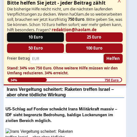
Bitte helfen Sie jetzt - jeder Beitrag zählt
Die bisherige Hilfe reicht nicht, um die nächsten laufenden
Verpflichtungen zu decken. Wenn haOlam.de so weiterarbeiten
soll, brauchen wir jetzt kurzfristig
750 Euro
. Bitte geben Sie, was
Sie können. Schon 10 Euro helfen sofort; wer mehr geben kann,
hilft besonders. Fragen?
redaktion@haolam.de
10 Euro
25 Euro
50 Euro
100 Euro
Helfen
Freier Betrag
Stand: 34% von 750 Euro.
Ohne weitere Hilfe müssen wir den
Umfang reduzieren.
34% erreicht.
34%
750 Euro
Irans Vergeltung scheitert: Raketen treffen Israel –
aber ohne tödliche Wirkung
US-Schlag auf Fordow schwächt Irans Militärkraft massiv –
IDF sieht begrenzte Bedrohung, baldige Lockerungen im
zivilen Bereich möglich.