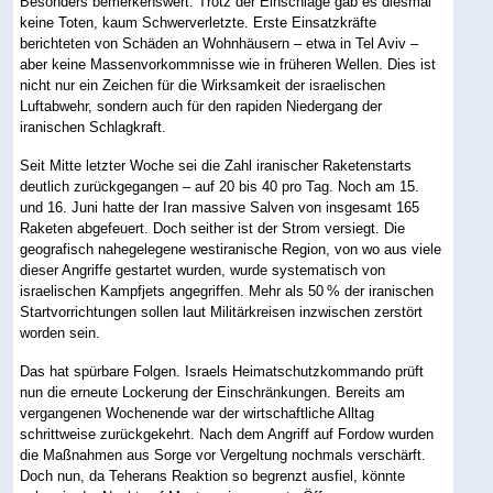
Besonders bemerkenswert: Trotz der Einschläge gab es diesmal
keine Toten, kaum Schwerverletzte. Erste Einsatzkräfte
berichteten von Schäden an Wohnhäusern – etwa in Tel Aviv –
aber keine Massenvorkommnisse wie in früheren Wellen. Dies ist
nicht nur ein Zeichen für die Wirksamkeit der israelischen
Luftabwehr, sondern auch für den rapiden Niedergang der
iranischen Schlagkraft.
Seit Mitte letzter Woche sei die Zahl iranischer Raketenstarts
deutlich zurückgegangen – auf 20 bis 40 pro Tag. Noch am 15.
und 16. Juni hatte der Iran massive Salven von insgesamt 165
Raketen abgefeuert. Doch seither ist der Strom versiegt. Die
geografisch nahegelegene westiranische Region, von wo aus viele
dieser Angriffe gestartet wurden, wurde systematisch von
israelischen Kampfjets angegriffen. Mehr als 50 % der iranischen
Startvorrichtungen sollen laut Militärkreisen inzwischen zerstört
worden sein.
Das hat spürbare Folgen. Israels Heimatschutzkommando prüft
nun die erneute Lockerung der Einschränkungen. Bereits am
vergangenen Wochenende war der wirtschaftliche Alltag
schrittweise zurückgekehrt. Nach dem Angriff auf Fordow wurden
die Maßnahmen aus Sorge vor Vergeltung nochmals verschärft.
Doch nun, da Teherans Reaktion so begrenzt ausfiel, könnte